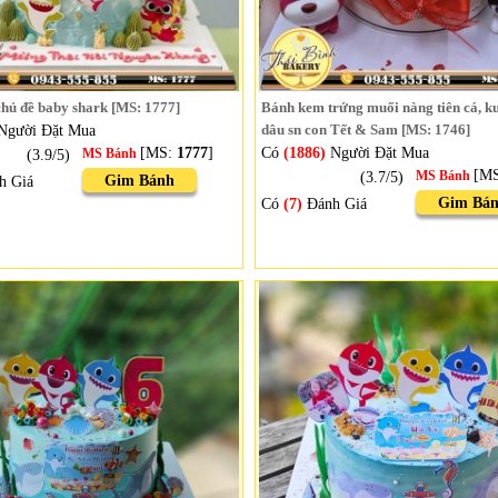
hủ đề baby shark [MS: 1777]
Bánh kem trứng muối nàng tiên cá, k
Người Đặt Mua
dâu sn con Tết & Sam [MS: 1746]
[MS:
1777
]
Có
(1886)
Người Đặt Mua
(3.9/5)
MS Bánh
[M
(3.7/5)
MS Bánh
Gim Bánh
h Giá
Gim Bá
Có
(7)
Đánh Giá