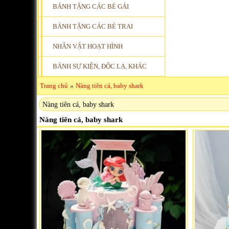
BÁNH TẶNG CÁC BÉ GÁI
BÁNH TẶNG CÁC BÉ TRAI
NHÂN VẬT HOẠT HÌNH
BÁNH SỰ KIỆN, ĐỘC LẠ, KHÁC
Trang chủ
»
Nàng tiên cá, baby shark
Nàng tiên cá, baby shark
Nàng tiên cá, baby shark