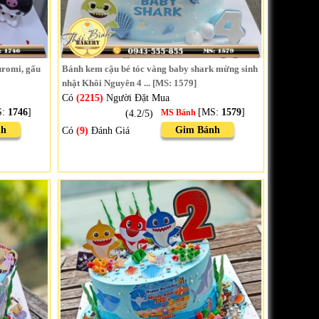
uromi, gấu
Bánh kem cậu bé tóc vàng baby shark mừng sinh
nhật Khôi Nguyên 4 ... [MS: 1579]
Có
(2215)
Người Đặt Mua
S:
1746
]
[MS:
1579
]
(4.2/5)
MS Bánh
nh
Gim Bánh
Có
(9)
Đánh Giá