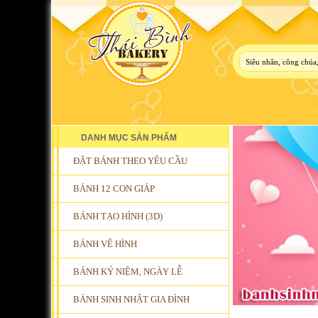
DANH MỤC SẢN PHẨM
ĐẶT BÁNH THEO YÊU CẦU
BÁNH 12 CON GIÁP
BÁNH TẠO HÌNH (3D)
BÁNH VẼ HÌNH
BÁNH KỶ NIỆM, NGÀY LỄ
BÁNH SINH NHẬT GIA ĐÌNH