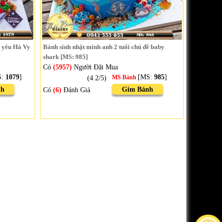
n yêu Hà Vy
Bánh sinh nhật minh anh 2 tuổi chủ đề baby
shark [MS: 985]
Có
(5957)
Người Đặt Mua
S:
1079
]
[MS:
985
]
(4.2/5)
MS Bánh
nh
Gim Bánh
Có
(6)
Đánh Giá