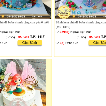
ủ đề baby shark tặng con yêu 6 tuổi
Bánh kem chủ đề baby shark tặng co
[MS: 1079]
Người Đặt Mua
Có
(3980)
Người Đặt Mua
[MS:
1415
]
[M
(3.9/5)
MS Bánh
(4.1/5)
MS Bánh
Gim Bánh
Gim Bá
h Giá
Có
(8)
Đánh Giá