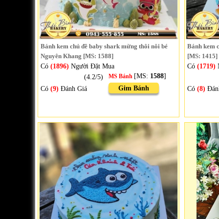
Bánh kem chủ đề baby shark mừng thôi nôi bé
Bánh kem ch
Nguyên Khang [MS: 1588]
[MS: 1415]
Có
(1896)
Người Đặt Mua
Có
(1719)
[MS:
1588
]
(4.2/5)
MS Bánh
Gim Bánh
Có
(9)
Đánh Giá
Có
(8)
Đán