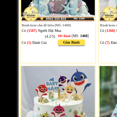
Bánh kem chủ đề biển [MS: 1460]
Bánh kem c
Có
(1507)
Người Đặt Mua
Có
(1260)
[MS:
1460
]
(4.2/5)
MS Bánh
Gim Bánh
Có
(5)
Đánh Giá
Có
(7)
Đán