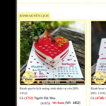
BÁNH QUYỂN LỊCH
Bánh quyển lịch mừng sinh nhật vợ yêu [MS:
Bánh kem t
1452]
[MS: 1359]
Có
(1752)
Người Đặt Mua
Có
(4748)
[MS:
1452
]
(4.0/5)
MS Bánh