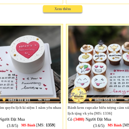
Xem thêm
im quyển lịch kỉ niệm 1 năm yêu nhau
Bánh kem cupcake biểu tượng cảm xú
lịch tặng vk yêu [MS: 1336]
Người Đặt Mua
Có
(3480)
Người Đặt Mua
[MS:
1359
]
[M
(3.8/5)
MS Bánh
(3.6/5)
MS Bánh