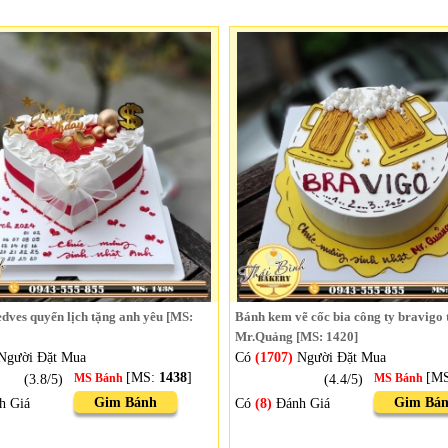
dves quyển lịch tặng anh yêu [MS:
Bánh kem vẽ cốc bia công ty bravigo
Mr.Quảng [MS: 1420]
Người Đặt Mua
Có
(1707)
Người Đặt Mua
[MS:
1438
]
[M
(3.8/5)
MS Bánh
(4.4/5)
MS Bánh
Gim Bánh
Gim Bá
h Giá
Có
(8)
Đánh Giá