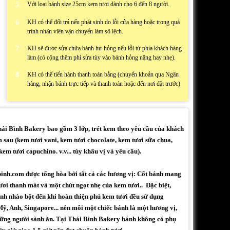
5
Với loại bánh size 25cm kem tươi dành cho 6 đến 8 người.
6
KH có thể đổi trả nếu phát sinh do lỗi cửa hàng hoặc trong quá
trình nhân viên vận chuyển làm sô lệch.
7
KH sẽ được sửa chữa bánh hư hỏng nếu lỗi từ phía khách hàng
làm (có cộng thêm phí sửa tùy vào bánh hỏng nặng hay nhẹ).
8
KH có thể tiến hành thanh toán bằng (chuyển khoản qua Ngân
hàng, nhận bánh trực tiếp và thanh toán hoặc đến nơi đặt trước)
i Bình Bakery bao gồm 3 lớp, trét kem theo yêu cầu của khách
 sau (kem tươi vani, kem tươi chocolate, kem tươi sữa chua,
em tươi capuchino. v.v... tùy khẩu vị và yêu cầu).
binh.com được tổng hòa bởi tất cả các hương vị: Cốt bánh mang
ươi thanh mát và một chút ngọt nhẹ của kem tươi.. Đặc biệt,
h nhào bột đến khi hoàn thiện phủ kem tươi đều sử dụng
ỹ, Anh, Singapore... nên mỗi một chiếc bánh là một hương vị,
những người sành ăn. Tại Thái Bình Bakery bánh không có phụ