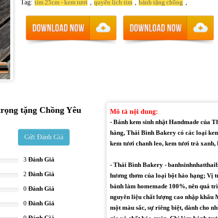
Tag:
,
,
,
tim 25cm - kem tươi
quyển lịch tim
bánh tặng chồng
trọng tặng Chồng Yêu
Mô tả nội dung:
- Bánh kem sinh nhật Handmade của Thá
hàng, Thái Bình Bakery có các loại kem
Gửi Đánh Giá
kem tươi chanh leo, kem tươi trà xanh, k
3
Đánh Giá
- Thái Bình Bakery - banhsinhnhatthai
2
Đánh Giá
hương thơm của loại bột hảo hạng; Vị t
bánh làm homemade 100%, nên quá trìn
0
Đánh Giá
nguyên liệu chất lượng cao nhập khẩu M
0
Đánh Giá
một màu sắc, sự riêng biệt, dành cho 
0
Đánh Giá