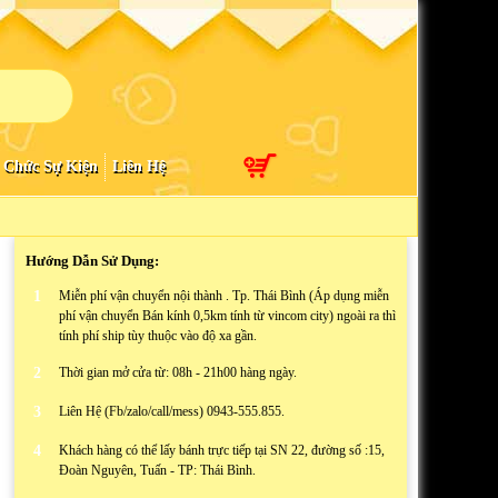
 Chức Sự Kiện
Liên Hệ
Hướng Dẫn Sử Dụng:
1
Miễn phí vận chuyển nội thành . Tp. Thái Bình (Áp dụng miễn
phí vận chuyển Bán kính 0,5km tính từ vincom city) ngoài ra thì
tính phí ship tùy thuộc vào độ xa gần.
2
Thời gian mở cửa từ: 08h - 21h00 hàng ngày.
3
Liên Hệ (Fb/zalo/call/mess) 0943-555.855.
4
Khách hàng có thể lấy bánh trực tiếp tại SN 22, đường số :15,
Đoàn Nguyên, Tuấn - TP: Thái Bình.