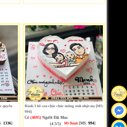
c quyển
Bánh 3 bố con chúc chúc mừng sinh nhật mẹ [MS:
994]
Có
(4695)
Người Đặt Mua
S:
1336
]
[MS:
994
]
(4.5/5)
MS Bánh