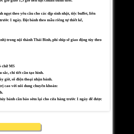
ớc giờ giao 1,5 giờ nên đạt chuẩn bánh tươi.
ngọt theo yêu cầu cho các dịp sinh nhật, tiệc buffet, liên
trước 1 ngày. Đặt bánh theo mẫu riêng tự thiết kế,
h) trong nội thành Thái Bình, phí ship sẽ giao động tùy theo
có chữ MS
sắc, chi tiết cần tạo hình.
ày giờ, số điện thoại nhận bánh.
trị cao với nôi dung chuyển khoản:
h.
ủy bánh cần báo sớm lại cho cửa hàng trước 1 ngày để được