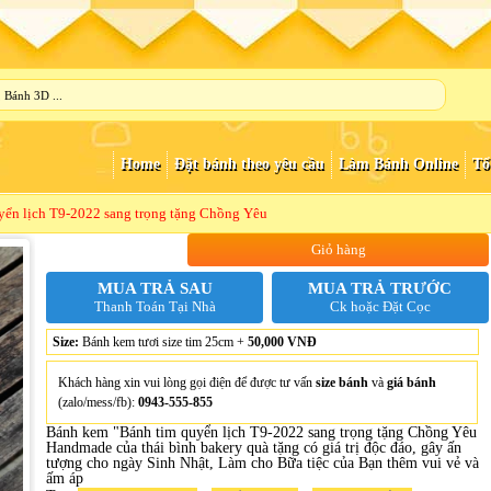
Home
Đặt bánh theo yêu cầu
Làm Bánh Online
Tổ
yển lịch T9-2022 sang trọng tặng Chồng Yêu
Gim Bánh
Giỏ hàng
MUA TRẢ SAU
MUA TRẢ TRƯỚC
Thanh Toán Tại Nhà
Ck hoặc Đặt Cọc
Size:
Bánh kem tươi size tim 25cm +
50,000 VNĐ
Khách hàng xin vui lòng gọi điện để được tư vấn
size bánh
và
giá bánh
(zalo/mess/fb):
0943-555-855
Bánh kem "Bánh tim quyển lịch T9-2022 sang trọng tặng Chồng Yêu
Handmade của thái bình bakery quà tặng có giá trị độc đáo, gây ấn
tượng cho ngày Sinh Nhật, Làm cho Bữa tiệc của Bạn thêm vui vẻ và
ấm áp