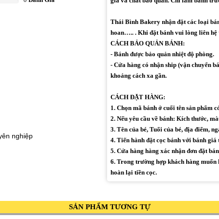
gia và chất bảo quản. Chỉ làm bánh trư
Thái Bình Bakery nhận đặt các loại bánh 
hoan….. . Khi đặt bánh vui lòng liên hệ 
CÁCH BẢO QUẢN BÁNH:
- Bánh được bảo quản nhiệt độ phòng.
- Cửa hàng có nhận ship (vận chuyển bán
khoảng cách xa gần.
CÁCH ĐẶT HÀNG:
1. Chọn mã bánh ở cuối tên sản phẩm 
2. Nếu yêu cầu về bánh: Kích thước, màu 
3. Tên của bé, Tuổi của bé, địa điểm, ng
uyên nghiệp
4. Tiến hành đặt cọc bánh với bánh giá 
5. Cửa hàng hàng xác nhận đơn đặt bán
6. Trong trường hợp khách hàng muốn h
hoàn lại tiền cọc.
SẢN PHẨM TƯƠNG TỰ