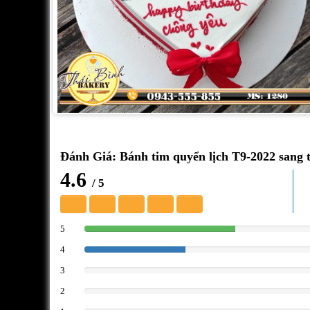
Đánh Giá: Bánh tim quyển lịch T9-2022 sang 
4.6
/ 5
5
60%
4
40%
3
0%
2
0%