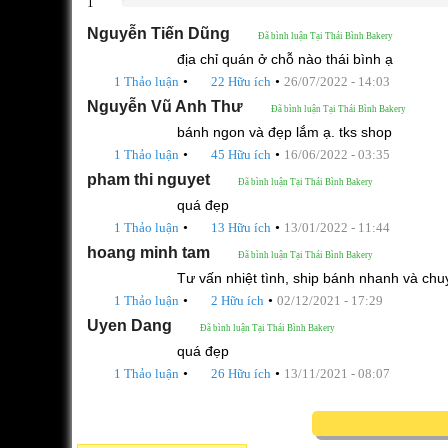
1
0%
Nguyễn Tiến Dũng
Đã bình luận Tại Thái Bình Bakery
địa chỉ quán ở chỗ nào thái bình ạ
•
•
1 Thảo luận
22 Hữu ích
26/07/2022 - 14:03
Nguyễn Vũ Anh Thư
Đã bình luận Tại Thái Bình Bakery
bánh ngon và đẹp lắm ạ. tks shop
•
•
1 Thảo luận
45 Hữu ích
16/06/2022 - 03:35
pham thi nguyet
Đã bình luận Tại Thái Bình Bakery
quá đẹp
•
•
1 Thảo luận
13 Hữu ích
13/01/2022 - 11:44
hoang minh tam
Đã bình luận Tại Thái Bình Bakery
Tư vấn nhiệt tình, ship bánh nhanh và ch
•
•
1 Thảo luận
2 Hữu ích
02/12/2021 - 17:29
Uyen Dang
Đã bình luận Tại Thái Bình Bakery
quá đẹp
•
•
1 Thảo luận
26 Hữu ích
13/11/2021 - 08:07