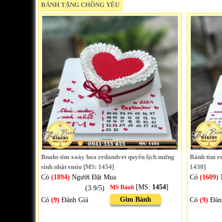
BÁNH TẶNG CHỒNG YÊU
Bnahs tim xoáy hoa redandvet quyển lịch mừng
Bánh tim re
sinh nhật emiu [MS: 1454]
1438]
Có
(1894)
Người Đặt Mua
Có
(1609)
[MS:
1454
]
(3.9/5)
MS Bánh
Gim Bánh
Có
(9)
Đánh Giá
Có
(9)
Đán