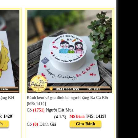
 tặng KH
Bánh kem vẽ gia đình ba người tặng Ba Cà Rốt
[MS: 1419]
Có
(1751)
Người Đặt Mua
S:
1420
]
[MS:
1419
]
(4.1/5)
MS Bánh
nh
Gim Bánh
Có
(8)
Đánh Giá