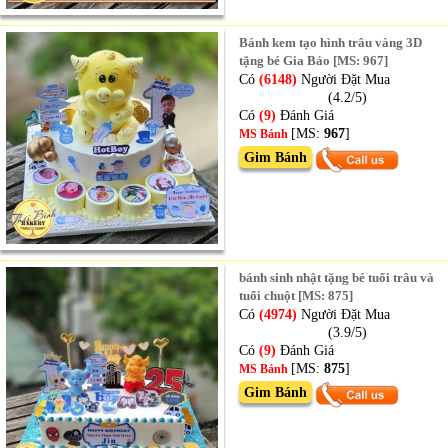
Bánh kem tạo hình trâu vàng 3D
tặng bé Gia Bảo [MS: 967]
Có
(6148)
Người Đặt Mua
(4.2/5)
Có
(9)
Đánh Giá
[MS:
967
]
MS Bánh
Gim Bánh
bánh sinh nhật tặng bé tuổi trâu và
tuổi chuột [MS: 875]
Có
(4974)
Người Đặt Mua
(3.9/5)
Có
(9)
Đánh Giá
[MS:
875
]
MS Bánh
Gim Bánh