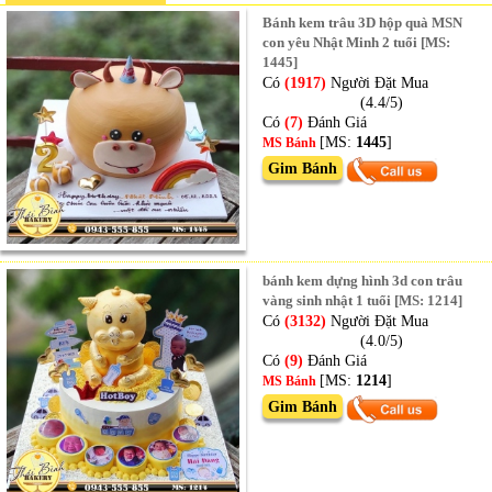
Bánh kem trâu 3D hộp quà MSN
con yêu Nhật Minh 2 tuổi [MS:
1445]
Có
(1917)
Người Đặt Mua
(4.4/5)
Có
(7)
Đánh Giá
[MS:
1445
]
MS Bánh
Gim Bánh
bánh kem dựng hình 3d con trâu
vàng sinh nhật 1 tuổi [MS: 1214]
Có
(3132)
Người Đặt Mua
(4.0/5)
Có
(9)
Đánh Giá
[MS:
1214
]
MS Bánh
Gim Bánh