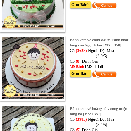
Gim Bánh
Bánh kem vẽ chibi đội mũ sinh nhật
tặng con Ngọc Khôi [MS: 1358]
Có
(3628)
Người Đặt Mua
(3.9/5)
Có
(8)
Đánh Giá
[MS:
1358
]
MS Bánh
Gim Bánh
Bánh kem vẽ hoàng tử vương miện
tặng bố [MS: 1357]
Có
(3985)
Người Đặt Mua
(3.4/5)
Có
(5)
Đánh Giá