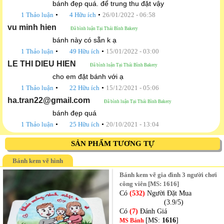
bánh đẹp quá. để trung thu đặt vậy
•
•
1 Thảo luận
4 Hữu ích
26/01/2022 - 06:58
vu minh hien
Đã bình luận Tại Thái Bình Bakery
bánh này có sẵn k ạ
•
•
1 Thảo luận
49 Hữu ích
15/01/2022 - 03:00
LE THI DIEU HIEN
Đã bình luận Tại Thái Bình Bakery
cho em đặt bánh với ạ
•
•
1 Thảo luận
22 Hữu ích
15/12/2021 - 05:06
ha.tran22@gmail.com
Đã bình luận Tại Thái Bình Bakery
bánh đẹp quá
•
•
1 Thảo luận
25 Hữu ích
20/10/2021 - 13:04
SẢN PHẨM TƯƠNG TỰ
Bánh kem vẽ hình
Bánh kem vẽ gia đình 3 người chơi
công viên [MS: 1616]
Có
(532)
Người Đặt Mua
(3.9/5)
Có
(7)
Đánh Giá
[MS:
1616
]
MS Bánh