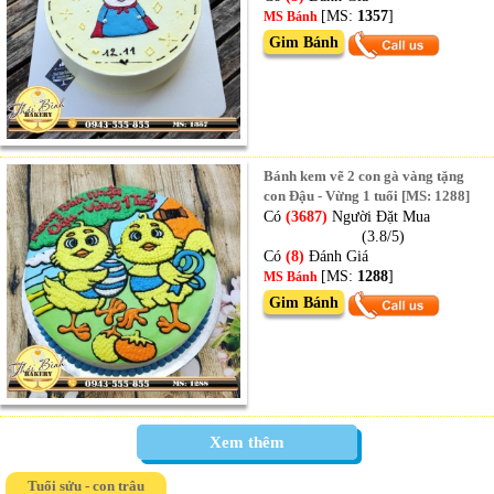
[MS:
1357
]
MS Bánh
Gim Bánh
Bánh kem vẽ 2 con gà vàng tặng
con Đậu - Vừng 1 tuổi [MS: 1288]
Có
(3687)
Người Đặt Mua
(3.8/5)
Có
(8)
Đánh Giá
[MS:
1288
]
MS Bánh
Gim Bánh
Xem thêm
Tuổi sửu - con trâu