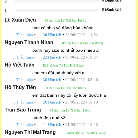
0
Đánh Giá
2
0%
0
Đánh Giá
1
0%
Lê Xuân Diệu
Đã bình luận Tại Thái Bình Bakery
bạn có ship về đông hòa không
•
•
1 Thảo luận
36 Hữu ích
23/06/2022 - 11:54
Nguyen Thanh Nhan
Đã bình luận Tại Thái Bình Bakery
bánh này size to nhất bao nhiêu ạ
•
•
1 Thảo luận
22 Hữu ích
08/06/2022 - 18:24
Hồ Viết Tuấn
Đã bình luận Tại Thái Bình Bakery
cho em đặt bánh này với ạ
•
•
1 Thảo luận
30 Hữu ích
02/06/2022 - 03:46
Hồ Thủy Tiến
Đã bình luận Tại Thái Bình Bakery
em đặt bánh này tối lấy luôn được k ạ
•
•
1 Thảo luận
26 Hữu ích
23/05/2022 - 10:18
Tran Bao Trung
Đã bình luận Tại Thái Bình Bakery
bánh đẹp quá <3
•
•
1 Thảo luận
11 Hữu ích
01/05/2022 - 16:28
Nguyen Thi Mai Trang
Đã bình luận Tại Thái Bình Bakery