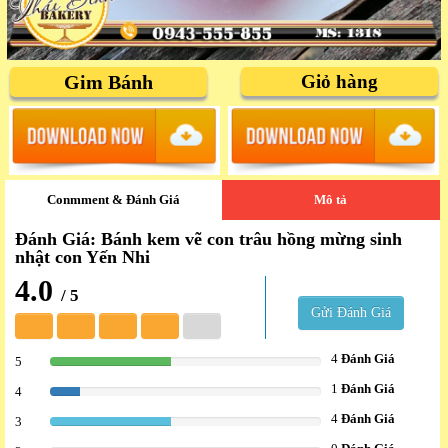
Gim Bánh
Giỏ hàng
Conmment & Đánh Giá
Mô tả
Đánh Giá: Bánh kem vẽ con trâu hồng mừng sinh
nhật con Yến Nhi
4.0
/ 5
Gửi Đánh Giá
4
Đánh Giá
5
44.444444444444%
1
Đánh Giá
4
11.111111111111%
4
Đánh Giá
3
44.444444444444%