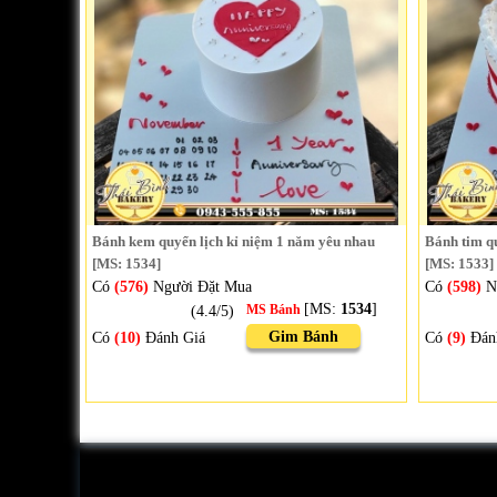
Bánh kem quyển lịch kỉ niệm 1 năm yêu nhau
Bánh tim qu
[MS: 1534]
[MS: 1533]
Có
(576)
Người Đặt Mua
Có
(598)
N
[MS:
1534
]
(4.4/5)
MS Bánh
Gim Bánh
Có
(10)
Đánh Giá
Có
(9)
Đán
Home
Đặt bánh theo yêu cầu