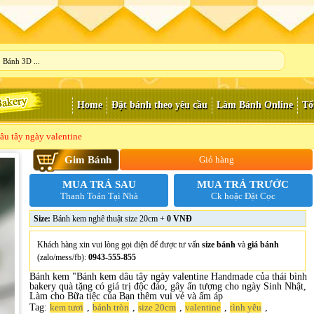
Home
Đặt bánh theo yêu cầu
Làm Bánh Online
Tổ
u tây ngày valentine
Gim Bánh
Giỏ hàng
MUA TRẢ SAU
MUA TRẢ TRƯỚC
Thanh Toán Tại Nhà
Ck hoặc Đặt Cọc
Size:
Bánh kem nghê thuật size 20cm +
0 VNĐ
Khách hàng xin vui lòng gọi điện để được tư vấn
size bánh
và
giá bánh
(zalo/mess/fb):
0943-555-855
Bánh kem "Bánh kem dâu tây ngày valentine Handmade của thái bình
bakery quà tặng có giá trị độc đáo, gây ấn tượng cho ngày Sinh Nhật,
Làm cho Bữa tiệc của Bạn thêm vui vẻ và ấm áp
Tag:
,
,
,
,
,
kem tươi
bánh tròn
size 20cm
valentine
tình yêu