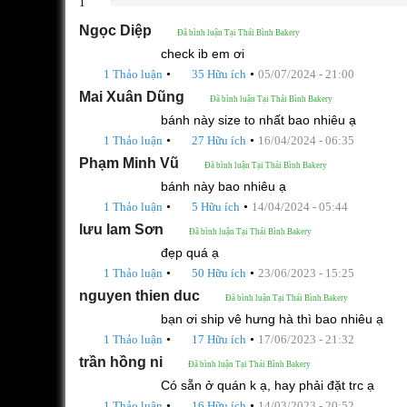
1
0%
Ngọc Diệp
Đã bình luận Tại Thái Bình Bakery
check ib em ơi
•
•
1 Thảo luận
35 Hữu ích
05/07/2024 - 21:00
Mai Xuân Dũng
Đã bình luận Tại Thái Bình Bakery
bánh này size to nhất bao nhiêu ạ
•
•
1 Thảo luận
27 Hữu ích
16/04/2024 - 06:35
Phạm Minh Vũ
Đã bình luận Tại Thái Bình Bakery
bánh này bao nhiêu ạ
•
•
1 Thảo luận
5 Hữu ích
14/04/2024 - 05:44
lưu lam Sơn
Đã bình luận Tại Thái Bình Bakery
đẹp quá ạ
•
•
1 Thảo luận
50 Hữu ích
23/06/2023 - 15:25
nguyen thien duc
Đã bình luận Tại Thái Bình Bakery
bạn ơi ship vê hưng hà thì bao nhiêu ạ
•
•
1 Thảo luận
17 Hữu ích
17/06/2023 - 21:32
trần hồng ni
Đã bình luận Tại Thái Bình Bakery
Có sẵn ở quán k ạ, hay phải đặt trc ạ
•
•
1 Thảo luận
16 Hữu ích
14/03/2023 - 20:52