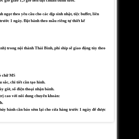
ớc giờ giao 1,5 giờ nên đạt chuẩn bánh tươi.
ngọt theo yêu cầu cho các dịp sinh nhật, tiệc buffet, liên
 trước 1 ngày. Đặt bánh theo mẫu riêng tự thiết kế
h) trong nội thành Thái Bình, phí ship sẽ giao động tùy theo
có chữ MS
sắc, chi tiết cần tạo hình.
ày giờ, số điện thoại nhận bánh.
trị cao với nôi dung chuyển khoản:
h.
ủy bánh cần báo sớm lại cho cửa hàng trước 1 ngày để được