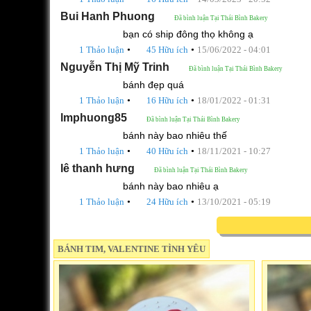
Bui Hanh Phuong
Đã bình luận Tại Thái Bình Bakery
bạn có ship đông thọ không ạ
•
•
1 Thảo luận
45 Hữu ích
15/06/2022 - 04:01
Nguyễn Thị Mỹ Trinh
Đã bình luận Tại Thái Bình Bakery
bánh đẹp quá
•
•
1 Thảo luận
16 Hữu ích
18/01/2022 - 01:31
lmphuong85
Đã bình luận Tại Thái Bình Bakery
bánh này bao nhiêu thế
•
•
1 Thảo luận
40 Hữu ích
18/11/2021 - 10:27
lê thanh hưng
Đã bình luận Tại Thái Bình Bakery
bánh này bao nhiêu ạ
•
•
1 Thảo luận
24 Hữu ích
13/10/2021 - 05:19
BÁNH TIM, VALENTINE TÌNH YÊU