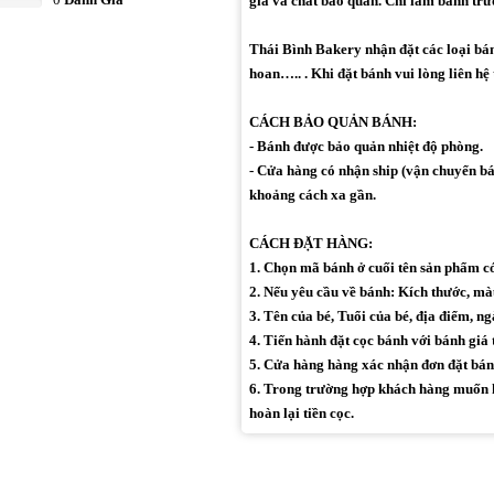
gia và chất bảo quản. Chỉ làm bánh trư
Thái Bình Bakery nhận đặt các loại bánh 
hoan….. . Khi đặt bánh vui lòng liên hệ
CÁCH BẢO QUẢN BÁNH:
- Bánh được bảo quản nhiệt độ phòng.
- Cửa hàng có nhận ship (vận chuyển bán
khoảng cách xa gần.
CÁCH ĐẶT HÀNG:
1. Chọn mã bánh ở cuối tên sản phẩm 
2. Nếu yêu cầu về bánh: Kích thước, màu 
3. Tên của bé, Tuổi của bé, địa điểm, ng
4. Tiến hành đặt cọc bánh với bánh giá 
5. Cửa hàng hàng xác nhận đơn đặt bán
6. Trong trường hợp khách hàng muốn h
hoàn lại tiền cọc.