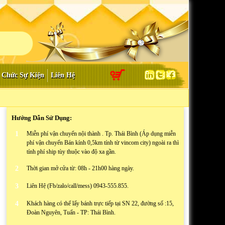
 Chức Sự Kiện
Liên Hệ
Hướng Dẫn Sử Dụng:
1
Miễn phí vận chuyển nội thành . Tp. Thái Bình (Áp dụng miễn
phí vận chuyển Bán kính 0,5km tính từ vincom city) ngoài ra thì
tính phí ship tùy thuộc vào độ xa gần.
2
Thời gian mở cửa từ: 08h - 21h00 hàng ngày.
3
Liên Hệ (Fb/zalo/call/mess) 0943-555.855.
4
Khách hàng có thể lấy bánh trực tiếp tại SN 22, đường số :15,
Đoàn Nguyên, Tuấn - TP: Thái Bình.