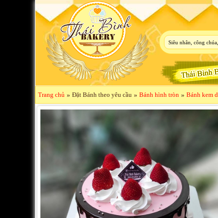
Trang chủ
»
Đặt Bánh theo yêu cầu
»
Bánh hình tròn
»
Bánh kem dâ