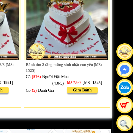
8/3 [MS:
Bánh tim 2 tầng mừng sinh nhật con yêu [MS:
1525]
Có
(576)
Người Đặt Mua
S:
1921
]
[MS:
1525
]
(4.0/5)
MS Bánh
nh
Gim Bánh
Có
(5)
Đánh Giá