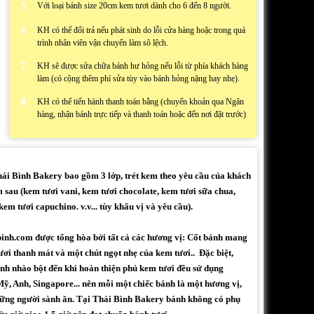
5
Với loại bánh size 20cm kem tươi dành cho 6 đến 8 người.
6
KH có thể đổi trả nếu phát sinh do lỗi cửa hàng hoặc trong quá
trình nhân viên vận chuyển làm sô lệch.
7
KH sẽ được sửa chữa bánh hư hỏng nếu lỗi từ phía khách hàng
làm (có cộng thêm phí sửa tùy vào bánh hỏng nặng hay nhẹ).
8
KH có thể tiến hành thanh toán bằng (chuyển khoản qua Ngân
hàng, nhận bánh trực tiếp và thanh toán hoặc đến nơi đặt trước)
i Bình Bakery bao gồm 3 lớp, trét kem theo yêu cầu của khách
 sau (kem tươi vani, kem tươi chocolate, kem tươi sữa chua,
em tươi capuchino. v.v... tùy khẩu vị và yêu cầu).
binh.com được tổng hòa bởi tất cả các hương vị: Cốt bánh mang
ươi thanh mát và một chút ngọt nhẹ của kem tươi.. Đặc biệt,
h nhào bột đến khi hoàn thiện phủ kem tươi đều sử dụng
ỹ, Anh, Singapore... nên mỗi một chiếc bánh là một hương vị,
những người sành ăn. Tại Thái Bình Bakery bánh không có phụ