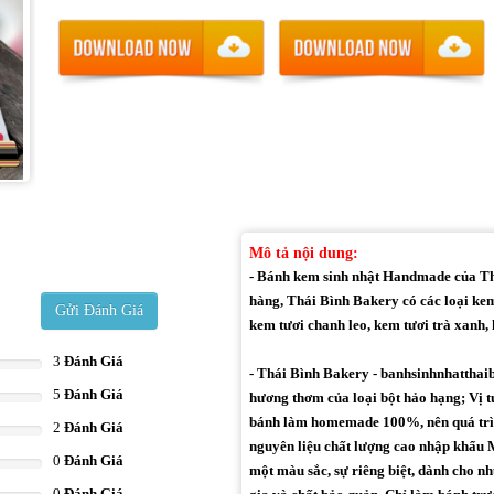
Mô tả nội dung:
- Bánh kem sinh nhật Handmade của Thá
hàng, Thái Bình Bakery có các loại kem
Gửi Đánh Giá
kem tươi chanh leo, kem tươi trà xanh, k
3
Đánh Giá
- Thái Bình Bakery - banhsinhnhatthai
5
Đánh Giá
hương thơm của loại bột hảo hạng; Vị t
bánh làm homemade 100%, nên quá trìn
2
Đánh Giá
nguyên liệu chất lượng cao nhập khẩu M
0
Đánh Giá
một màu sắc, sự riêng biệt, dành cho 
0
Đánh Giá