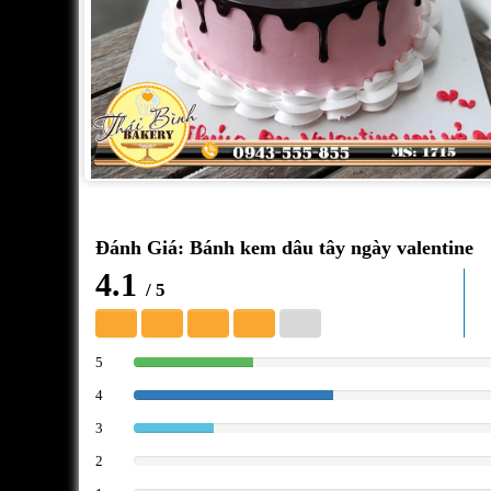
Đánh Giá: Bánh kem dâu tây ngày valentine
4.1
/ 5
5
30%
4
50%
3
20%
2
0%