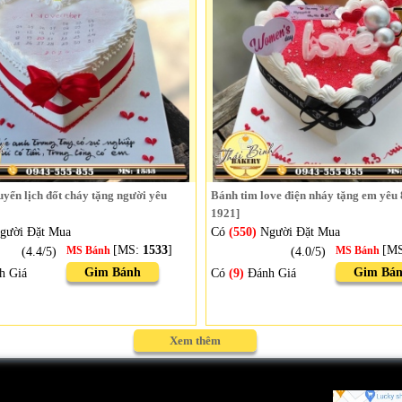
yển lịch đốt cháy tặng người yêu
Bánh tim love điện nháy tặng em yêu 
1921]
gười Đặt Mua
Có
(550)
Người Đặt Mua
[MS:
1533
]
[M
(4.4/5)
MS Bánh
(4.0/5)
MS Bánh
Gim Bánh
Gim Bá
h Giá
Có
(9)
Đánh Giá
Xem thêm
Bánh kem sinh nhật, kỷ niệm
Bánh sinh nhật in ảnh