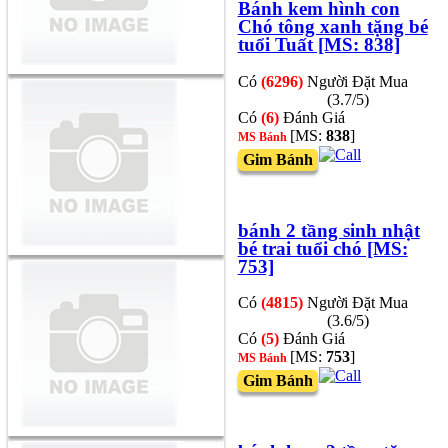
Bánh kem hình con
Chó tông xanh tặng bé
tuổi Tuất [MS: 838]
Có
(6296)
Người Đặt Mua
(3.7/5)
Có
(6)
Đánh Giá
[MS:
838
]
MS Bánh
Gim Bánh
bánh 2 tầng sinh nhật
bé trai tuổi chó [MS:
753]
Có
(4815)
Người Đặt Mua
(3.6/5)
Có
(5)
Đánh Giá
[MS:
753
]
MS Bánh
Gim Bánh