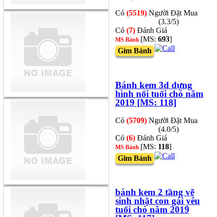
Có
(5519)
Người Đặt Mua
(3.3/5)
Có
(7)
Đánh Giá
[MS:
693
]
MS Bánh
Gim Bánh
Bánh kem 3d dựng
hình nổi tuổi chó năm
2019 [MS: 118]
Có
(5709)
Người Đặt Mua
(4.0/5)
Có
(6)
Đánh Giá
[MS:
118
]
MS Bánh
Gim Bánh
bánh kem 2 tầng vẽ
sinh nhật con gái yêu
tuổi chó năm 2019