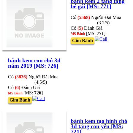
bánh kem 2 tầng tặng
bé gái [MS: 771]
Có
(5568)
Người Đặt Mua
(3.2/5)
Có
(5)
Đánh Giá
[MS:
771
]
MS Bánh
Gim Bánh
bánh kem con chó 3d
năm 2019 [MS: 726]
Có
(3836)
Người Đặt Mua
(4.5/5)
Có
(6)
Đánh Giá
[MS:
726
]
MS Bánh
Gim Bánh
bánh kem tạo hình chó
3d tặng con yêu [MS:
721]