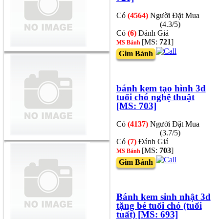
Có
(4564)
Người Đặt Mua
(4.3/5)
Có
(6)
Đánh Giá
[MS:
721
]
MS Bánh
Gim Bánh
bánh kem tạo hình 3d
tuổi chó nghệ thuật
[MS: 703]
Có
(4137)
Người Đặt Mua
(3.7/5)
Có
(7)
Đánh Giá
[MS:
703
]
MS Bánh
Gim Bánh
Bánh kem sinh nhật 3d
tặng bé tuổi chó (tuổi
tuất) [MS: 693]