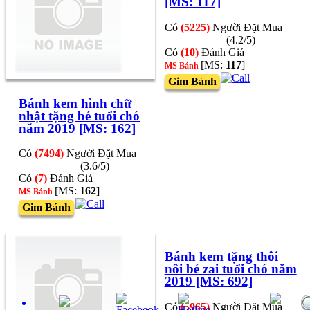
[MS: 117]
Có
(5225)
Người Đặt Mua
(4.2/5)
Có
(10)
Đánh Giá
[MS:
117
]
MS Bánh
Gim Bánh
Bánh kem hình chữ
nhật tặng bé tuổi chó
năm 2019 [MS: 162]
Có
(7494)
Người Đặt Mua
(3.6/5)
Có
(7)
Đánh Giá
[MS:
162
]
MS Bánh
Gim Bánh
Bánh kem tặng thôi
nôi bé zai tuổi chó năm
2019 [MS: 692]
Có
(5965)
Người Đặt Mua