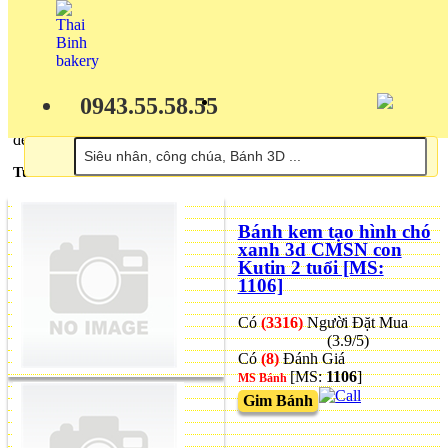
0943.55.58.55
Tuổi tuất - con chó - Bánh sinh nhật dành tặng các bạn, các bé tuổi
Tuất, cầm tinh con chó. Với nhiều hình ảnh dễ thương của chú cún
để các bạn lựa chọn
Tuổi tuất - con chó
Bánh kem tạo hình chó
xanh 3d CMSN con
Kutin 2 tuổi [MS:
1106]
Có
(3316)
Người Đặt Mua
(3.9/5)
Có
(8)
Đánh Giá
[MS:
1106
]
MS Bánh
Gim Bánh