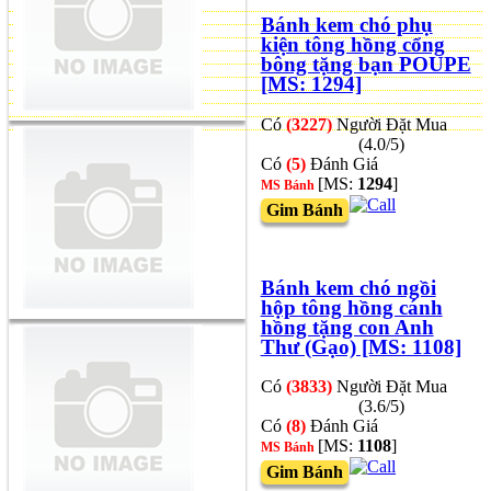
Bánh kem chó phụ
kiện tông hồng cổng
bông tặng bạn POUPE
[MS: 1294]
Có
(3227)
Người Đặt Mua
(4.0/5)
Có
(5)
Đánh Giá
[MS:
1294
]
MS Bánh
Gim Bánh
Bánh kem chó ngồi
hộp tông hồng cánh
hồng tặng con Anh
Thư (Gạo) [MS: 1108]
Có
(3833)
Người Đặt Mua
(3.6/5)
Có
(8)
Đánh Giá
[MS:
1108
]
MS Bánh
Gim Bánh