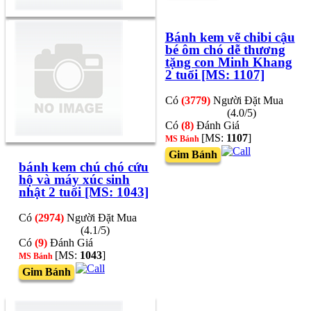
Bánh kem vẽ chibi cậu
bé ôm chó dễ thương
tặng con Minh Khang
2 tuổi [MS: 1107]
Có
(3779)
Người Đặt Mua
(4.0/5)
Có
(8)
Đánh Giá
[MS:
1107
]
MS Bánh
Gim Bánh
bánh kem chú chó cứu
hộ và máy xúc sinh
nhật 2 tuổi [MS: 1043]
Có
(2974)
Người Đặt Mua
(4.1/5)
Có
(9)
Đánh Giá
[MS:
1043
]
MS Bánh
Gim Bánh