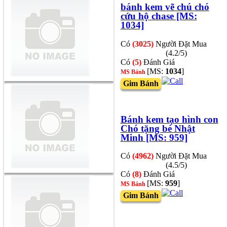
bánh kem vẽ chú chó
cứu hộ chase [MS:
1034]
Có
(3025)
Người Đặt Mua
(4.2/5)
Có
(5)
Đánh Giá
[MS:
1034
]
MS Bánh
Gim Bánh
Bánh kem tạo hình con
Chó tặng bé Nhật
Minh [MS: 959]
Có
(4962)
Người Đặt Mua
(4.5/5)
Có
(8)
Đánh Giá
[MS:
959
]
MS Bánh
Gim Bánh