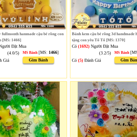
 fullmonth hanmade cậu bé rồng con
Bánh kem cậu bé rồng 3d handmade 
h [MS: 1466]
tặng con yêu Tố Tố [MS: 1370]
Người Đặt Mua
Có
(1692)
Người Đặt Mua
[MS:
1466
]
[M
(4.0/5)
MS Bánh
(3.2/5)
MS Bánh
Gim Bánh
Gim Bá
h Giá
Có
(5)
Đánh Giá