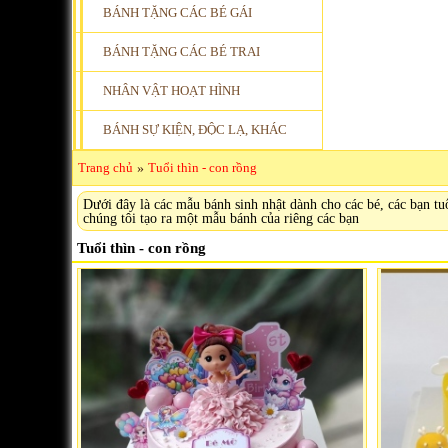
BÁNH TẶNG CÁC BÉ GÁI
BÁNH TẶNG CÁC BÉ TRAI
NHÂN VẬT HOẠT HÌNH
BÁNH SỰ KIỆN, ĐỘC LẠ, KHÁC
Trang chủ
»
Tuổi thìn - con rồng
Dưới đây là các mẫu bánh sinh nhật dành cho các bé, các bạn t
chúng tôi tạo ra một mẫu bánh của riêng các bạn
Tuổi thìn - con rồng