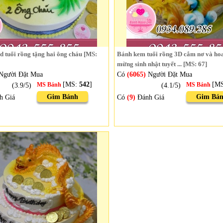
 tuổi rồng tặng hai ông cháu [MS:
Bánh kem tuổi rồng 3D cắm nơ và hoa
mừng sinh nhật tuyết ... [MS: 67]
Người Đặt Mua
Có
(6065)
Người Đặt Mua
[MS:
542
]
[M
(3.9/5)
MS Bánh
(4.1/5)
MS Bánh
Gim Bánh
Gim Bá
h Giá
Có
(9)
Đánh Giá