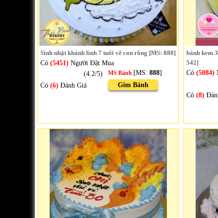
Sinh nhật khánh linh 7 tuổi vẽ con rồng [MS: 888]
bánh kem 3d
Có
(5451)
Người Đặt Mua
542]
[MS:
888
]
Có
(5084)
(4.2/5)
MS Bánh
Gim Bánh
Có
(6)
Đánh Giá
Có
(8)
Đán