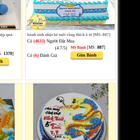
hộp quà
bánh sinh nhật bé tuổi rồng thích ô tô [MS: 887]
Có
(4633)
Người Đặt Mua
[MS:
887
]
(4.7/5)
MS Bánh
S:
1370
]
Gim Bánh
Có
(6)
Đánh Giá
nh