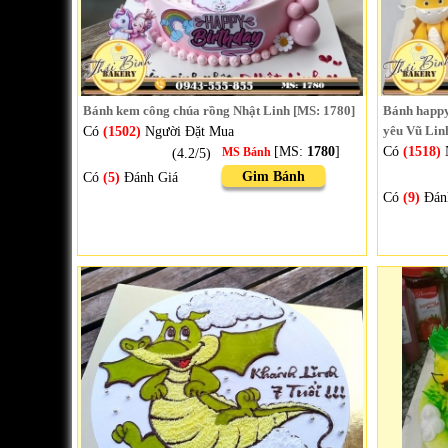
Bánh kem công chúa rồng Nhật Linh [MS: 1780]
Bánh happy
Có
(1502)
Người Đặt Mua
yêu Vũ Lin
[MS:
1780
]
Có
(1518)
(4.2/5)
MS Bánh
Gim Bánh
Có
(5)
Đánh Giá
Có
(9)
Đán