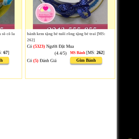
 sô cô la
bánh kem tặng bé tuổi rồng tặng bé trai [MS:
262]
Có
(5323)
Người Đặt Mua
S:
67
]
[MS:
262
]
(4.4/5)
MS Bánh
nh
Gim Bánh
Có
(5)
Đánh Giá