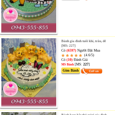
Bánh gia đình tuổi khỉ, trâu, dê
[MS: 227]
Có
(6597)
Người Đặt Mua
(4.6/5)
Có
(10)
Đánh Giá
[MS:
227
]
MS Bánh
Gim Bánh
Bánh kem bắt thú mini gia đình