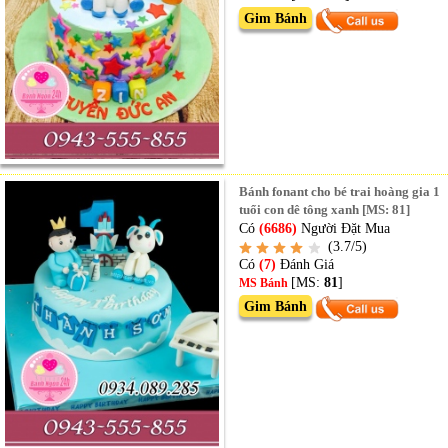
Gim Bánh
Bánh fonant cho bé trai hoàng gia 1
tuổi con dê tông xanh [MS: 81]
Có
(6686)
Người Đặt Mua
(3.7/5)
Có
(7)
Đánh Giá
[MS:
81
]
MS Bánh
Gim Bánh