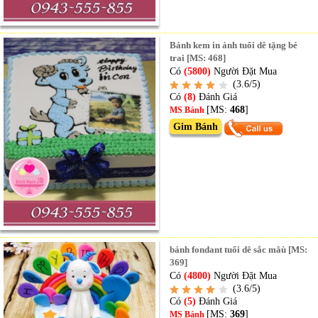
Bánh kem in ảnh tuổi dê tặng bé
trai [MS: 468]
Có
(5800)
Người Đặt Mua
(3.6/5)
Có
(8)
Đánh Giá
[MS:
468
]
MS Bánh
Gim Bánh
bánh fondant tuổi dê sắc mâù [MS:
369]
Có
(4800)
Người Đặt Mua
(3.6/5)
Có
(5)
Đánh Giá
[MS:
369
]
MS Bánh