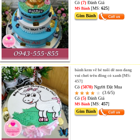
Có
(7)
Đánh Giá
[MS:
625
]
MS Bánh
Gim Bánh
bánh kem vẽ bé tuổi dê non đang
vui chơi trên đồng cỏ xanh [MS:
457]
Có
(5070)
Người Đặt Mua
(3.6/5)
Có
(5)
Đánh Giá
[MS:
457
]
MS Bánh
Gim Bánh