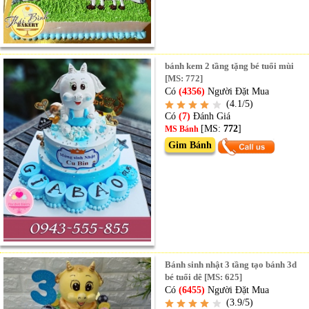
bánh kem 2 tầng tặng bé tuổi mùi
[MS: 772]
Có
(4356)
Người Đặt Mua
(4.1/5)
Có
(7)
Đánh Giá
[MS:
772
]
MS Bánh
Gim Bánh
Bánh sinh nhật 3 tầng tạo bánh 3d
bé tuổi dê [MS: 625]
Có
(6455)
Người Đặt Mua
(3.9/5)