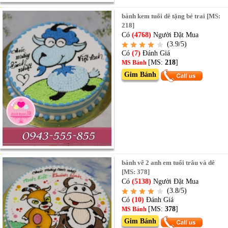
bánh kem tuổi dê tặng bé trai [MS:
218]
Có
(4768)
Người Đặt Mua
(3.9/5)
Có
(7)
Đánh Giá
[MS:
218
]
MS Bánh
Gim Bánh
bánh vẽ 2 anh em tuổi trâu và dê
[MS: 378]
Có
(5138)
Người Đặt Mua
(3.8/5)
Có
(10)
Đánh Giá
[MS:
378
]
MS Bánh
Gim Bánh