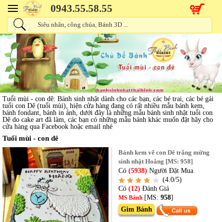
0943.55.58.55
Tuổi mùi - con dê: Bánh sinh nhật dành cho các bạn, các bé trai, các bé gái
tuổi con Dê (tuổi mùi), hiện cửa hàng đang có rất nhiều mẫu bánh kem,
bánh fondant, bánh in ảnh, dưới đây là những mẫu bánh sinh nhật tuổi con
Dê do cake art đã làm, các bạn có những mẫu bánh khác muốn đặt hãy cho
cửa hàng qua Facebook hoặc email nhé
Tuổi mùi - con dê
Bánh kem vẽ con Dê trắng mừng
sinh nhật Hoằng [MS: 958]
Có
(5938)
Người Đặt Mua
(4.0/5)
Có
(12)
Đánh Giá
[MS:
958
]
MS Bánh
Gim Bánh