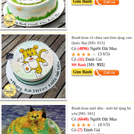
Gim Bánh
Bánh kem vẽ chúa sơn lâm tặng con
Quốc Đại [MS: 955]
Có
(4896)
Người Đặt Mua
(3.6/5)
Có
(11)
Đánh Giá
[MS:
955
]
MS Bánh
Gim Bánh
Bánh kem tuổi dần - tuổi hổ tặng bé
yêu [MS: 501]
Có
(6640)
Người Đặt Mua
(4.1/5)
Có
(7)
Đánh Giá