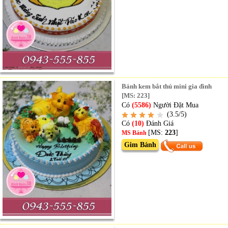
Bánh kem bắt thú mini gia đình
[MS: 223]
Có
(5586)
Người Đặt Mua
(3.5/5)
Có
(10)
Đánh Giá
[MS:
223
]
MS Bánh
Gim Bánh