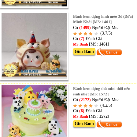
Bánh kem dựng hình mèo 3d (Dứa)
Minh Khôi [MS: 1461]
Có
(1499)
Người Đặt Mua
(3.7/5)
Có
(7)
Đánh Giá
[MS:
1461
]
MS Bánh
Gim Bánh
Bánh kem dựng thú mini thổi nến
sinh nhật [MS: 1572]
Có
(2172)
Người Đặt Mua
(4.2/5)
Có
(6)
Đánh Giá
[MS:
1572
]
MS Bánh
Gim Bánh