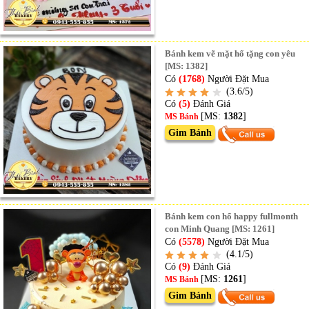
Bánh kem vẽ mặt hổ tặng con yêu
[MS: 1382]
Có
(1768)
Người Đặt Mua
(3.6/5)
Có
(5)
Đánh Giá
[MS:
1382
]
MS Bánh
Gim Bánh
Bánh kem con hổ happy fullmonth
con Minh Quang [MS: 1261]
Có
(5578)
Người Đặt Mua
(4.1/5)
Có
(9)
Đánh Giá
[MS:
1261
]
MS Bánh
Gim Bánh