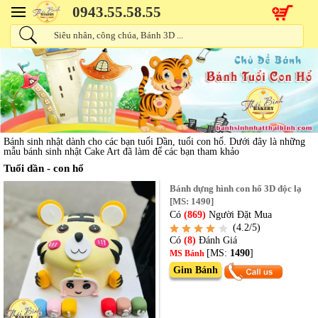
0943.55.58.55
Bánh sinh nhật dành cho các bạn tuổi Dần, tuổi con hổ. Dưới đây là những
mẫu bánh sinh nhật Cake Art đã làm để các bạn tham khảo
Tuổi dần - con hổ
Bánh dựng hình con hổ 3D độc lạ
[MS: 1490]
Có
(869)
Người Đặt Mua
(4.2/5)
Có
(8)
Đánh Giá
[MS:
1490
]
MS Bánh
Gim Bánh