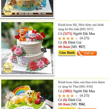
Bánh kem Hổ_Mèo kitty mô hình
tặng bé Hà Anh [MS: 957]
Có
(5271)
Người Đặt Mua
(4.2/5)
Có
(8)
Đánh Giá
[MS:
957
]
MS Bánh
Gim Bánh
Bánh kem chúa sơn lâm trên thảm
cỏ tặng bé Thư [MS: 956]
Có
(5002)
Người Đặt Mua
(4.2/5)
Có
(6)
Đánh Giá
[MS:
956
]
MS Bánh