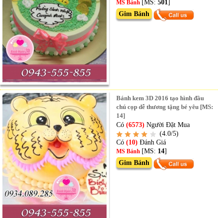
[MS:
501
]
MS Bánh
Gim Bánh
Bánh kem 3D 2016 tạo hình đầu
chú cọp dễ thương tặng bé yêu [MS:
14]
Có
(6573)
Người Đặt Mua
(4.0/5)
Có
(10)
Đánh Giá
[MS:
14
]
MS Bánh
Gim Bánh