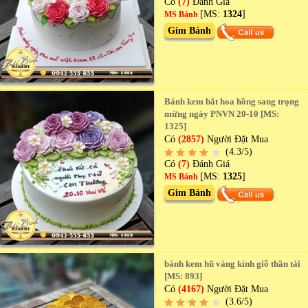
Có
(7)
Đánh Giá
[MS:
1324
]
MS Bánh
Gim Bánh
Bánh kem bắt hoa hồng sang trọng
mừng ngày PNVN 20-10 [MS:
1325]
Có
(2857)
Người Đặt Mua
(4.3/5)
Có
(7)
Đánh Giá
[MS:
1325
]
MS Bánh
Gim Bánh
bánh kem hũ vàng kính giỗ thần tài
[MS: 893]
Có
(4167)
Người Đặt Mua
(3.6/5)