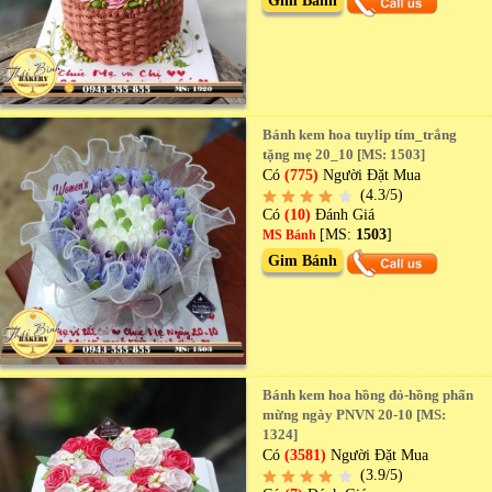
Gim Bánh
Bánh kem hoa tuylip tím_trắng
tặng mẹ 20_10 [MS: 1503]
Có
(775)
Người Đặt Mua
(4.3/5)
Có
(10)
Đánh Giá
[MS:
1503
]
MS Bánh
Gim Bánh
Bánh kem hoa hồng đỏ-hồng phấn
mừng ngày PNVN 20-10 [MS:
1324]
Có
(3581)
Người Đặt Mua
(3.9/5)