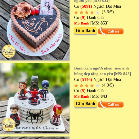
người yêu [MS: 853]
Có
(5091)
Người Đặt Mua
(3.6/5)
Có
(9)
Đánh Giá
[MS:
853
]
MS Bánh
Gim Bánh
Bánh kem người nhện_siêu anh
hùng đẹp tặng con yêu [MS: 843]
Có
(5146)
Người Đặt Mua
(4.0/5)
Có
(5)
Đánh Giá
[MS:
843
]
MS Bánh
Gim Bánh