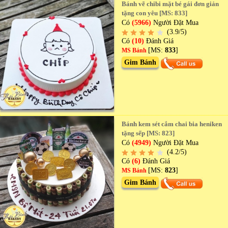
Bánh vẽ chibi mặt bé gái đơn giản
tặng con yêu [MS: 833]
Có
(5966)
Người Đặt Mua
(3.9/5)
Có
(10)
Đánh Giá
[MS:
833
]
MS Bánh
Gim Bánh
Bánh kem sét cắm chai bia heniken
tặng sếp [MS: 823]
Có
(4949)
Người Đặt Mua
(4.2/5)
Có
(6)
Đánh Giá
[MS:
823
]
MS Bánh
Gim Bánh