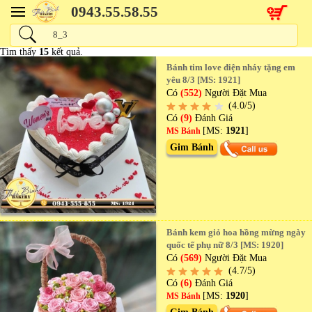
0943.55.58.55
Tìm thấy
15
kết quả.
Bánh tim love điện nháy tặng em
yêu 8/3 [MS: 1921]
Có
(552)
Người Đặt Mua
(4.0/5)
Có
(9)
Đánh Giá
[MS:
1921
]
MS Bánh
Gim Bánh
Bánh kem giỏ hoa hồng mừng ngày
quốc tế phụ nữ 8/3 [MS: 1920]
Có
(569)
Người Đặt Mua
(4.7/5)
Có
(6)
Đánh Giá
[MS:
1920
]
MS Bánh