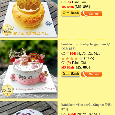
Có
(8)
Đánh Giá
[MS:
893
]
MS Bánh
Gim Bánh
bánh kem sinh nhật bé gạo tuổi lợn
[MS: 883]
Có
(4104)
Người Đặt Mua
(3.6/5)
Có
(9)
Đánh Giá
[MS:
883
]
MS Bánh
Gim Bánh
bánh kem vẽ con trâu tặng vợ [MS:
873]
Có
(4584)
Người Đặt Mua