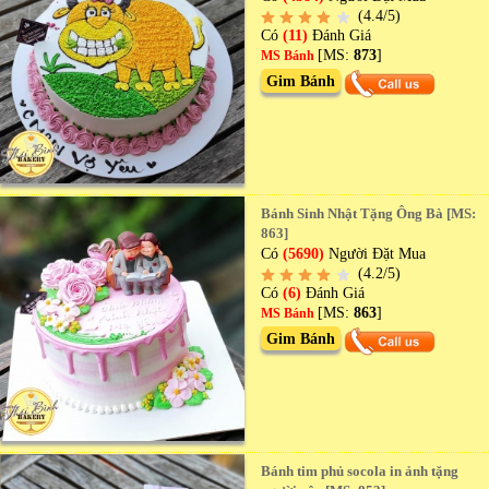
(4.4/5)
Có
(11)
Đánh Giá
[MS:
873
]
MS Bánh
Gim Bánh
Bánh Sinh Nhật Tặng Ông Bà [MS:
863]
Có
(5690)
Người Đặt Mua
(4.2/5)
Có
(6)
Đánh Giá
[MS:
863
]
MS Bánh
Gim Bánh
Bánh tim phủ socola in ảnh tặng