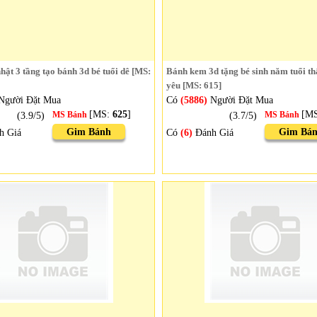
hật 3 tầng tạo bánh 3d bé tuổi dê [MS:
Bánh kem 3d tặng bé sinh năm tuổi th
yêu [MS: 615]
Người Đặt Mua
Có
(5886)
Người Đặt Mua
[MS:
625
]
[M
(3.9/5)
MS Bánh
(3.7/5)
MS Bánh
Gim Bánh
Gim Bá
h Giá
Có
(6)
Đánh Giá