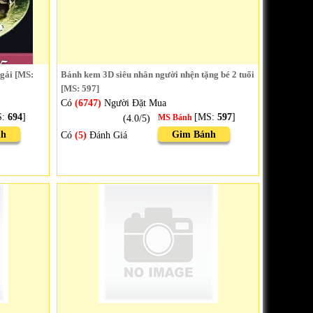
 gái [MS:
Bánh kem 3D siêu nhân người nhện tặng bé 2 tuổi
[MS: 597]
Có
(6747)
Người Đặt Mua
S:
694
]
[MS:
597
]
(4.0/5)
MS Bánh
nh
Gim Bánh
Có
(5)
Đánh Giá