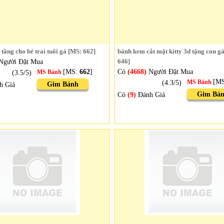
tầng cho bé trai tuổi gà [MS: 662]
bánh kem cắt mặt kitty 3d tặng con g
Người Đặt Mua
646]
[MS:
662
]
Có
(4668)
Người Đặt Mua
(3.5/5)
MS Bánh
[M
(4.3/5)
MS Bánh
Gim Bánh
h Giá
Gim Bá
Có
(9)
Đánh Giá