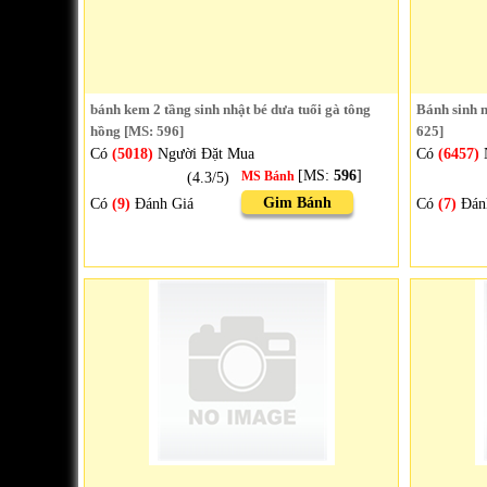
bánh kem 2 tầng sinh nhật bé dưa tuổi gà tông
Bánh sinh n
hồng [MS: 596]
625]
Có
(5018)
Người Đặt Mua
Có
(6457)
[MS:
596
]
(4.3/5)
MS Bánh
Gim Bánh
Có
(9)
Đánh Giá
Có
(7)
Đán