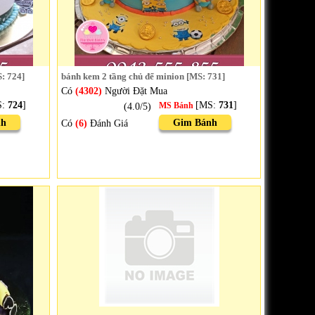
: 724]
bánh kem 2 tầng chủ để minion [MS: 731]
Có
(4302)
Người Đặt Mua
S:
724
]
[MS:
731
]
(4.0/5)
MS Bánh
nh
Gim Bánh
Có
(6)
Đánh Giá