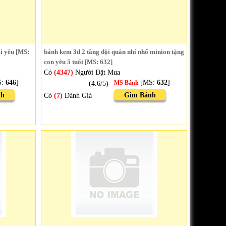
ái yêu [MS:
bánh kem 3d 2 tầng đội quân nhí nhố minion tặng
con yêu 5 tuổi [MS: 632]
Có
(4347)
Người Đặt Mua
S:
646
]
[MS:
632
]
(4.6/5)
MS Bánh
nh
Gim Bánh
Có
(7)
Đánh Giá