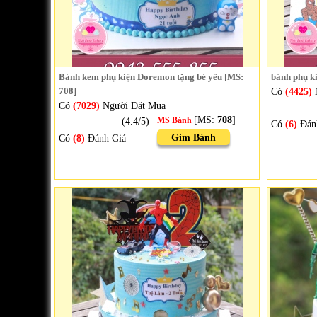
Bánh kem phụ kiện Doremon tặng bé yêu [MS:
bánh phụ k
708]
Có
(4425)
Có
(7029)
Người Đặt Mua
[MS:
708
]
(4.4/5)
MS Bánh
Có
(6)
Đán
Gim Bánh
Có
(8)
Đánh Giá