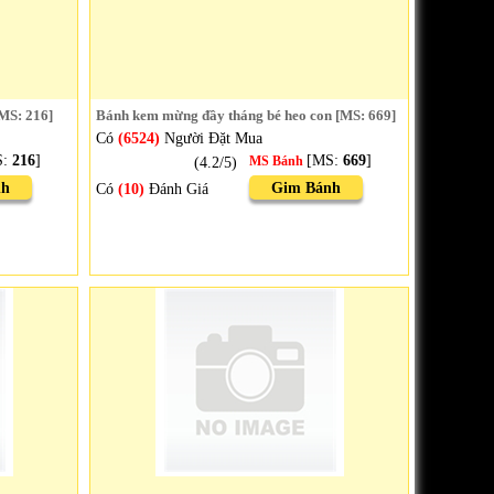
[MS: 216]
Bánh kem mừng đầy tháng bé heo con [MS: 669]
Có
(6524)
Người Đặt Mua
S:
216
]
[MS:
669
]
(4.2/5)
MS Bánh
nh
Gim Bánh
Có
(10)
Đánh Giá