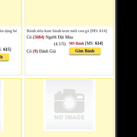
ân tặng bé
Bánh siêu kute bánh kem tuổi con gà [MS: 614]
Có
(5684)
Người Đặt Mua
[MS:
614
]
(4.1/5)
MS Bánh
S:
615
]
Gim Bánh
Có
(9)
Đánh Giá
nh