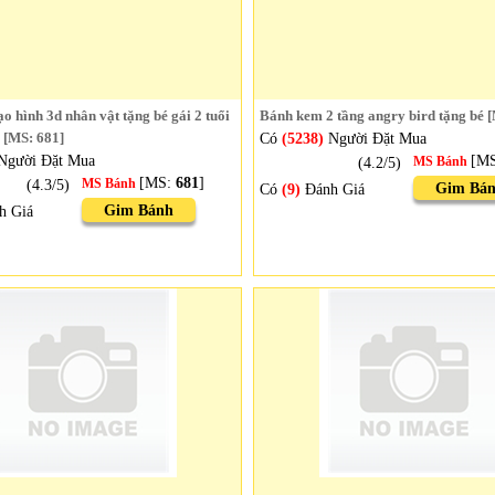
o hình 3d nhân vật tặng bé gái 2 tuổi
Bánh kem 2 tầng angry bird tặng bé 
 [MS: 681]
Có
(5238)
Người Đặt Mua
Người Đặt Mua
[M
(4.2/5)
MS Bánh
[MS:
681
]
(4.3/5)
MS Bánh
Gim Bá
Có
(9)
Đánh Giá
Gim Bánh
h Giá