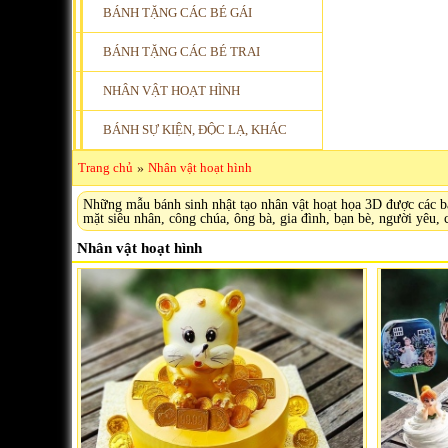
BÁNH TẶNG CÁC BÉ GÁI
BÁNH TẶNG CÁC BÉ TRAI
NHÂN VẬT HOẠT HÌNH
BÁNH SỰ KIỆN, ĐỘC LẠ, KHÁC
Trang chủ
»
Nhân vật hoạt hình
Những mẫu bánh sinh nhật tạo nhân vật hoạt họa 3D được các bạ
mặt siêu nhân, công chúa, ông bà, gia đình, bạn bè, người yêu, 
Nhân vật hoạt hình