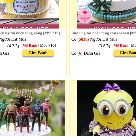
iện người nhện tông vàng [MS: 716]
Bánh người nhện tặng con zai yêu [MS
Người Đặt Mua
Có
(5838)
Người Đặt Mua
[MS:
716
]
[M
(4.3/5)
MS Bánh
(3.8/5)
MS Bánh
Gim Bánh
Gim Bá
h Giá
Có
(6)
Đánh Giá