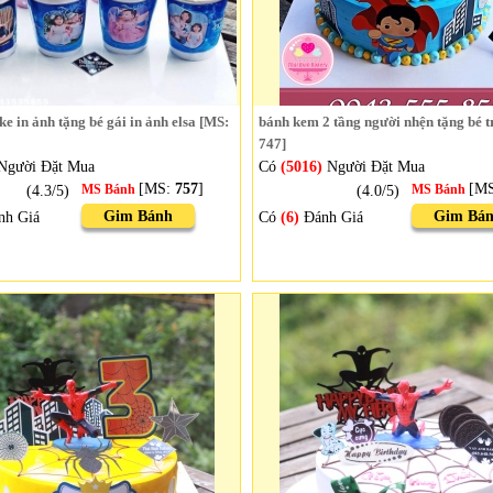
e in ảnh tặng bé gái in ảnh elsa [MS:
bánh kem 2 tầng người nhện tặng bé t
747]
Người Đặt Mua
Có
(5016)
Người Đặt Mua
[MS:
757
]
[M
(4.3/5)
MS Bánh
(4.0/5)
MS Bánh
Gim Bánh
Gim Bá
nh Giá
Có
(6)
Đánh Giá