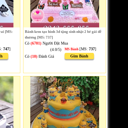
rai [MS:
Bánh kem tạo hình 3d tặng sinh nhật 2 bé gái dễ
thương [MS: 737]
Có
(6701)
Người Đặt Mua
S:
747
]
[MS:
737
]
(4.0/5)
MS Bánh
nh
Gim Bánh
Có
(10)
Đánh Giá