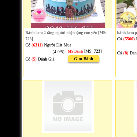
Bánh kem 2 tầng người nhện tặng con yêu [MS:
bánh kem p
723]
Có
(5500)
Có
(6311)
Người Đặt Mua
[MS:
723
]
(4.0/5)
MS Bánh
Có
(8)
Đán
Gim Bánh
Có
(5)
Đánh Giá