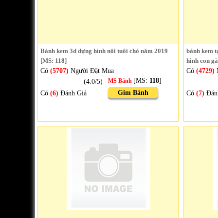
Bánh kem 3d dựng hình nổi tuổi chó năm 2019
bánh kem tạ
[MS: 118]
hình con gà
Có
(5707)
Người Đặt Mua
Có
(4729)
[MS:
118
]
(4.0/5)
MS Bánh
Gim Bánh
Có
(6)
Đánh Giá
Có
(7)
Đán