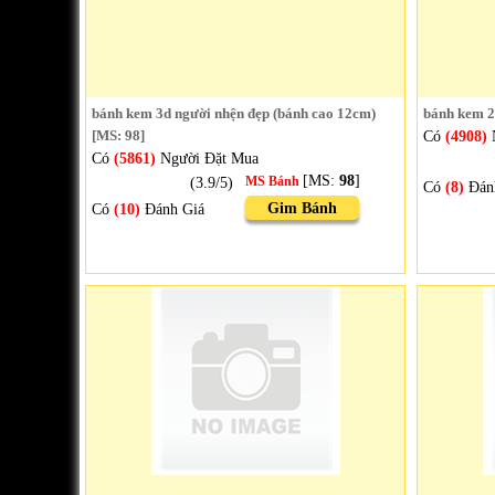
bánh kem 3d người nhện đẹp (bánh cao 12cm)
bánh kem 2 
[MS: 98]
Có
(4908)
Có
(5861)
Người Đặt Mua
[MS:
98
]
(3.9/5)
MS Bánh
Có
(8)
Đán
Gim Bánh
Có
(10)
Đánh Giá