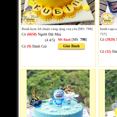
Bánh kem 3d chuột vàng tặng con yêu [MS: 798]
bánh cupcak
Có
(6650)
Người Đặt Mua
757]
[MS:
798
]
Có
(3929)
(4.4/5)
MS Bánh
Gim Bánh
Có
(9)
Đánh Giá
Có
(11)
Đá