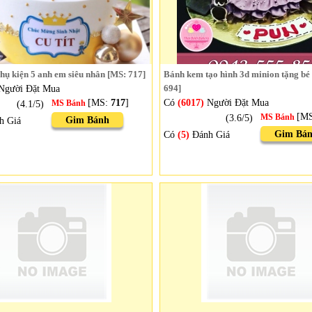
hụ kiện 5 anh em siêu nhân [MS: 717]
Bánh kem tạo hình 3d minion tặng bé
Người Đặt Mua
694]
[MS:
717
]
Có
(6017)
Người Đặt Mua
(4.1/5)
MS Bánh
[M
(3.6/5)
MS Bánh
Gim Bánh
h Giá
Gim Bá
Có
(5)
Đánh Giá