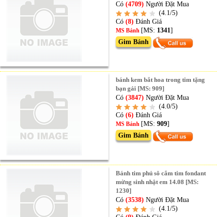
Có
(4709)
Người Đặt Mua
(4.1/5)
Có
(8)
Đánh Giá
[MS:
1341
]
MS Bánh
Gim Bánh
bánh kem bắt hoa trong tim tặng
bạn gái [MS: 909]
Có
(3847)
Người Đặt Mua
(4.0/5)
Có
(6)
Đánh Giá
[MS:
909
]
MS Bánh
Gim Bánh
Bánh tim phủ sô cắm tim fondant
mừng sinh nhật em 14.08 [MS:
1230]
Có
(3538)
Người Đặt Mua
(4.1/5)
Có
(9)
Đánh Giá