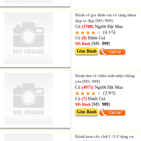
Bánh vẽ gia đình vui vẻ cùng nhau
đạp xe đạp [MS: 999]
Có
(3708)
Người Đặt Mua
(4.1/5)
Có
(8)
Đánh Giá
[MS:
999
]
MS Bánh
Gim Bánh
Bánh tim vẽ chibi sinh nhật chồng
yêu [MS: 989]
Có
(4975)
Người Đặt Mua
(3.9/5)
Có
(7)
Đánh Giá
[MS:
989
]
MS Bánh
Gim Bánh
Bánh kem cốc chữ I <3 U tặng vợ