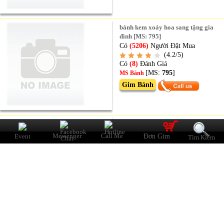
bánh kem xoáy hoa sang tặng gia
đình [MS: 795]
Có
(5206)
Người Đặt Mua
(4.2/5)
Có
(8)
Đánh Giá
[MS:
795
]
MS Bánh
Gim Bánh
Bánh kem cắt trái tim nghệ thuật
trang trí hoa [MS: 83]
Messenger
Call Me
Ðơn Gim
Event
Tìm Kiếm
Có
(6937)
Người Đặt Mua
(4.3/5)
Có
(6)
Đánh Giá
[MS:
83
]
MS Bánh
Gim Bánh
bánh kem tông hoa hồng tím tặng