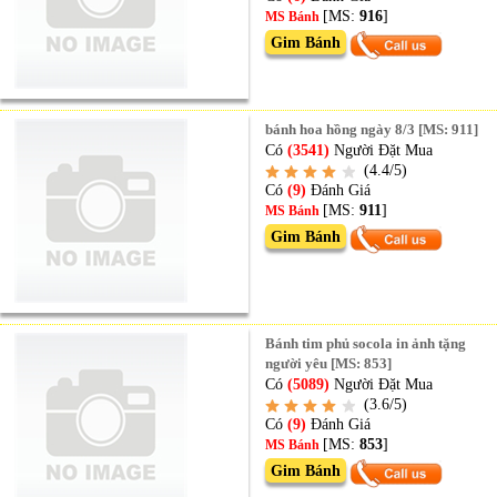
[MS:
916
]
MS Bánh
Gim Bánh
bánh hoa hồng ngày 8/3 [MS: 911]
Có
(3541)
Người Đặt Mua
(4.4/5)
Có
(9)
Đánh Giá
[MS:
911
]
MS Bánh
Gim Bánh
Bánh tim phủ socola in ảnh tặng
người yêu [MS: 853]
Có
(5089)
Người Đặt Mua
(3.6/5)
Có
(9)
Đánh Giá
[MS:
853
]
MS Bánh
Gim Bánh