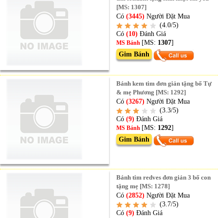
[MS: 1307]
Có
(3445)
Người Đặt Mua
(4.0/5)
Có
(10)
Đánh Giá
[MS:
1307
]
MS Bánh
Gim Bánh
Bánh kem tim đơn giản tặng bố Tự
& mẹ Phương [MS: 1292]
Có
(3267)
Người Đặt Mua
(3.3/5)
Có
(9)
Đánh Giá
[MS:
1292
]
MS Bánh
Gim Bánh
Bánh tim redves đơn giản 3 bố con
tặng mẹ [MS: 1278]
Có
(2852)
Người Đặt Mua
(3.7/5)
Có
(9)
Đánh Giá