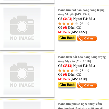
Bánh tim bắt hoa hồng sang trọng
tặng Vk yêu [MS: 1322]
Có
(3403)
Người Đặt Mua
(4.3/5)
Có
(6)
Đánh Giá
[MS:
1322
]
MS Bánh
Gim Bánh
Bánh kem bắt hoa hồng sang trọng
tặng Mẹ yêu [MS: 1310]
Có
(3513)
Người Đặt Mua
(3.8/5)
Có
(6)
Đánh Giá
[MS:
1310
]
MS Bánh
Gim Bánh
Bánh tim phủ sô nghệ thuật cắm
tim fondant tặng sinh nhật em yêu