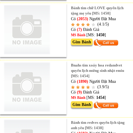
Bánh tim chữ LOVE quyển lịch
tặng mẹ yêu [MS: 1450]
Có
(2053)
Người Đặt Mua
(4.1/5)
Có
(7)
Đánh Giá
[MS:
1450
]
MS Bánh
Gim Bánh
Bnahs tim xoáy hoa redandvet
quyển lịch mừng sinh nhật emiu
[MS: 1454]
Có
(1890)
Người Đặt Mua
(3.9/5)
Có
(9)
Đánh Giá
[MS:
1454
]
MS Bánh
Gim Bánh
Bánh tim redves quyển lịch tặng
anh yêu [MS: 1438]