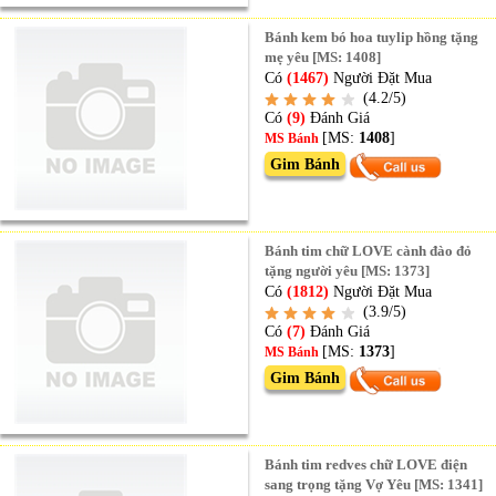
Bánh kem bó hoa tuylip hồng tặng
mẹ yêu [MS: 1408]
Có
(1467)
Người Đặt Mua
(4.2/5)
Có
(9)
Đánh Giá
[MS:
1408
]
MS Bánh
Gim Bánh
Bánh tim chữ LOVE cành đào đỏ
tặng người yêu [MS: 1373]
Có
(1812)
Người Đặt Mua
(3.9/5)
Có
(7)
Đánh Giá
[MS:
1373
]
MS Bánh
Gim Bánh
Bánh tim redves chữ LOVE điện
sang trọng tặng Vợ Yêu [MS: 1341]