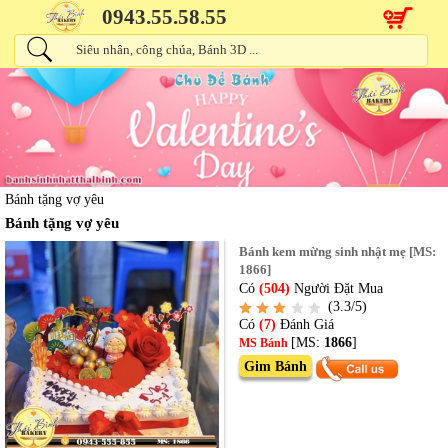
0943.55.58.55
Bánh tặng vợ yêu
Bánh tặng vợ yêu
Bánh kem mừng sinh nhật mẹ [MS:
1866]
Có
(504)
Người Đặt Mua
(3.3/5)
Có
(7)
Đánh Giá
[MS:
1866
]
MS Bánh
Gim Bánh