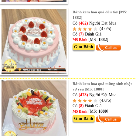
Bánh kem hoa quả dâu tây [MS:
1882]
Có
(462)
Người Đặt Mua
(4.0/5)
Có
(7)
Đánh Giá
[MS:
1882
]
MS Bánh
Gim Bánh
Bánh kem hoa quả mừng sinh nhật
vợ yêu [MS: 1880]
Có
(473)
Người Đặt Mua
(4.0/5)
Có
(8)
Đánh Giá
[MS:
1880
]
MS Bánh
Gim Bánh