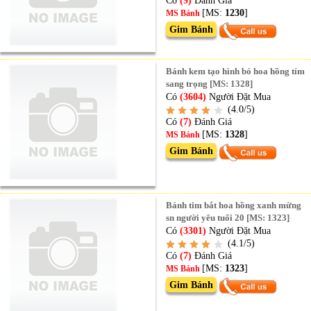
[MS:
1230
]
MS Bánh
Gim Bánh
Bánh kem tạo hình bó hoa hồng tím
sang trọng [MS: 1328]
Có
(3604)
Người Đặt Mua
(4.0/5)
Có
(7)
Đánh Giá
[MS:
1328
]
MS Bánh
Gim Bánh
Bánh tim bắt hoa hồng xanh mừng
sn người yêu tuổi 20 [MS: 1323]
Có
(3301)
Người Đặt Mua
(4.1/5)
Có
(7)
Đánh Giá
[MS:
1323
]
MS Bánh
Gim Bánh