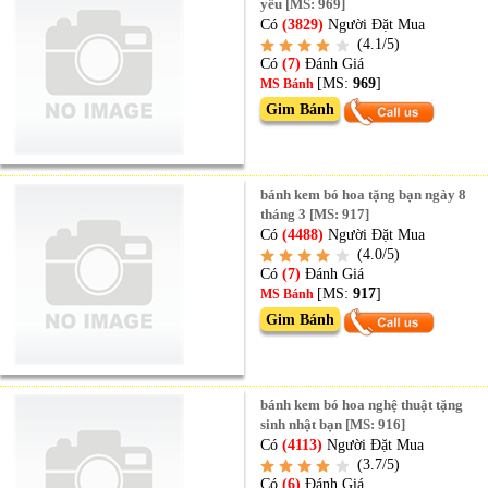
yêu [MS: 969]
Có
(3829)
Người Đặt Mua
(4.1/5)
Có
(7)
Đánh Giá
[MS:
969
]
MS Bánh
Gim Bánh
bánh kem bó hoa tặng bạn ngày 8
tháng 3 [MS: 917]
Có
(4488)
Người Đặt Mua
(4.0/5)
Có
(7)
Đánh Giá
[MS:
917
]
MS Bánh
Gim Bánh
bánh kem bó hoa nghệ thuật tặng
sinh nhật bạn [MS: 916]
Có
(4113)
Người Đặt Mua
(3.7/5)
Có
(6)
Đánh Giá