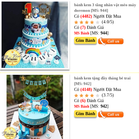
bánh kem 3 tầng nhân vật mèo máy
doremon [MS: 944]
Có
(4482)
Người Đặt Mua
(4.0/5)
Có
(7)
Đánh Giá
[MS:
944
]
MS Bánh
Gim Bánh
bánh kem tặng đầy tháng bé trai
[MS: 942]
Có
(4148)
Người Đặt Mua
(3.7/5)
Có
(6)
Đánh Giá
[MS:
942
]
MS Bánh
Gim Bánh