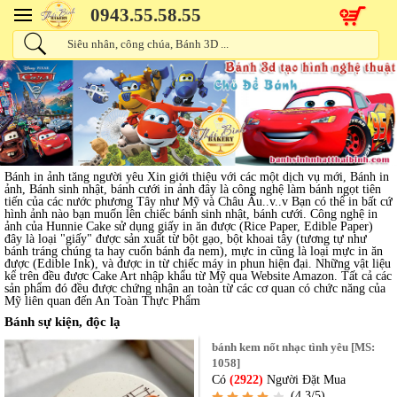
0943.55.58.55
Bánh in ảnh tăng người yêu Xin giới thiệu với các một dịch vụ mới, Bánh in
ảnh, Bánh sinh nhật, bánh cưới in ảnh đây là công nghệ làm bánh ngọt tiên
tiến của các nước phương Tây như Mỹ và Châu Âu..v..v Bạn có thể in bất cứ
hình ảnh nào bạn muốn lên chiếc bánh sinh nhật, bánh cưới. Công nghệ in
ảnh của Hunnie Cake sử dụng giấy in ăn được (Rice Paper, Edible Paper)
đây là loại "giấy" được sản xuất từ bột gạo, bột khoai tây (tương tự như
bánh tráng chúng ta hay cuốn bánh đa nem), mực in cũng là loại mực in ăn
được (Edible Ink), và được in từ chiếc máy in phun hiện đại. Những vật liệu
kể trên đều được Cake Art nhập khẩu từ Mỹ qua Website Amazon. Tất cả các
sản phẩm đó đều được chứng nhận an toàn từ các cơ quan có chức năng của
Mỹ liên quan đến An Toàn Thực Phẩm
Bánh sự kiện, độc lạ
bánh kem nốt nhạc tình yêu [MS:
1058]
Có
(2922)
Người Đặt Mua
(4.3/5)