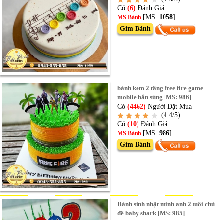
Có
(6)
Đánh Giá
[MS:
1058
]
MS Bánh
Gim Bánh
bánh kem 2 tầng free fire game
mobile bắn súng [MS: 986]
Có
(4462)
Người Đặt Mua
(4.4/5)
Có
(10)
Đánh Giá
[MS:
986
]
MS Bánh
Gim Bánh
Bánh sinh nhật minh anh 2 tuổi chủ
đề baby shark [MS: 985]