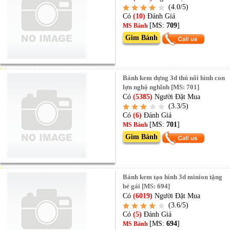
(4.0/5)
Có
(10)
Đánh Giá
[MS:
709
]
MS Bánh
Gim Bánh
Bánh kem dựng 3d thú nổi hình con
lợn nghộ nghĩnh [MS: 701]
Có
(5385)
Người Đặt Mua
(3.3/5)
Có
(6)
Đánh Giá
[MS:
701
]
MS Bánh
Gim Bánh
Bánh kem tạo hình 3d minion tặng
bé gái [MS: 694]
Có
(6019)
Người Đặt Mua
(3.6/5)
Có
(5)
Đánh Giá
[MS:
694
]
MS Bánh