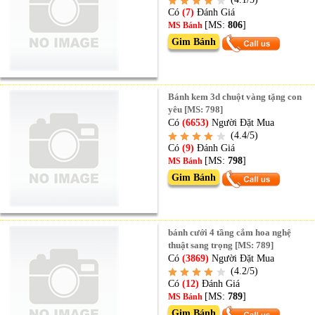
Có
(7)
Đánh Giá
[MS:
806
]
MS Bánh
Gim Bánh
Bánh kem 3d chuột vàng tặng con
yêu [MS: 798]
Có
(6653)
Người Đặt Mua
(4.4/5)
Có
(9)
Đánh Giá
[MS:
798
]
MS Bánh
Gim Bánh
bánh cưới 4 tầng cắm hoa nghệ
thuật sang trọng [MS: 789]
Có
(3869)
Người Đặt Mua
(4.2/5)
Có
(12)
Đánh Giá
[MS:
789
]
MS Bánh
Gim Bánh