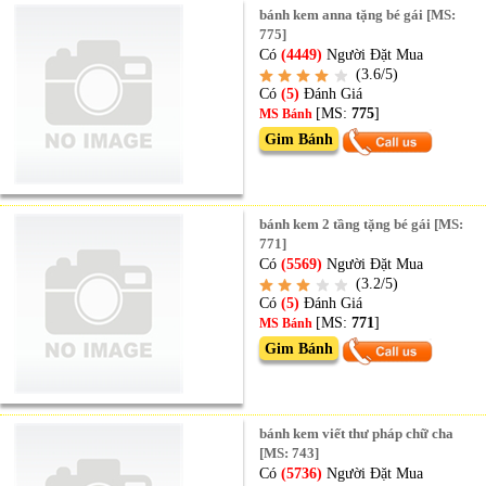
bánh kem anna tặng bé gái [MS:
775]
Có
(4449)
Người Đặt Mua
(3.6/5)
Có
(5)
Đánh Giá
[MS:
775
]
MS Bánh
Gim Bánh
bánh kem 2 tầng tặng bé gái [MS:
771]
Có
(5569)
Người Đặt Mua
(3.2/5)
Có
(5)
Đánh Giá
[MS:
771
]
MS Bánh
Gim Bánh
bánh kem viết thư pháp chữ cha
[MS: 743]
Có
(5736)
Người Đặt Mua