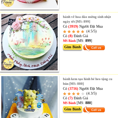
bánh vẽ hoa đào mừng sinh nhật
ngày tết [MS: 899]
Có
(3919)
Người Đặt Mua
(4.5/5)
Có
(8)
Đánh Giá
[MS:
899
]
MS Bánh
Gim Bánh
bánh kem tạo hình bé heo tặng cu
bún [MS: 880]
Có
(3716)
Người Đặt Mua
(4.3/5)
Có
(7)
Đánh Giá
[MS:
880
]
MS Bánh
Gim Bánh