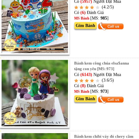
Có
(5957)
Người Đặt Mua
(4.2/5)
Có
(6)
Đánh Giá
[MS:
985
]
MS Bánh
Gim Bánh
Bánh kem công chúa elsa$anna
tặng con yêu [MS: 973]
Có
(6143)
Người Đặt Mua
(3.6/5)
Có
(8)
Đánh Giá
[MS:
973
]
MS Bánh
Gim Bánh
Bánh kem chibi váy đỏ chery cầm