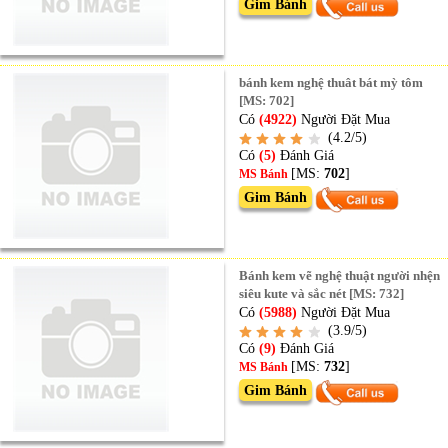
Gim Bánh
bánh kem nghệ thuât bát mỳ tôm
[MS: 702]
Có
(4922)
Người Đặt Mua
(4.2/5)
Có
(5)
Đánh Giá
[MS:
702
]
MS Bánh
Gim Bánh
Bánh kem vẽ nghệ thuật người nhện
siêu kute và sắc nét [MS: 732]
Có
(5988)
Người Đặt Mua
(3.9/5)
Có
(9)
Đánh Giá
[MS:
732
]
MS Bánh
Gim Bánh