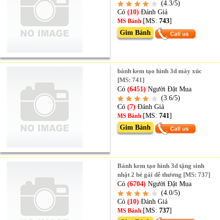
(4.3/5)
Có
(10)
Đánh Giá
[MS:
743
]
MS Bánh
Gim Bánh
bánh kem tạo hình 3d máy xúc
[MS: 741]
Có
(6451)
Người Đặt Mua
(3.6/5)
Có
(7)
Đánh Giá
[MS:
741
]
MS Bánh
Gim Bánh
Bánh kem tạo hình 3d tặng sinh
nhật 2 bé gái dễ thương [MS: 737]
Có
(6704)
Người Đặt Mua
(4.0/5)
Có
(10)
Đánh Giá
[MS:
737
]
MS Bánh