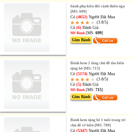
bánh phụ kiên đôi cánh thiên nga
[MS: 699]
Có
(4652)
Người Đặt Mua
(3.8/5)
Có
(6)
Đánh Giá
[MS:
699
]
MS Bánh
Gim Bánh
Bánh kem 2 tầng chủ đề tầu biển
tặng bố [MS: 715]
Có
(5174)
Người Đặt Mua
(3.8/5)
Có
(5)
Đánh Giá
[MS:
715
]
MS Bánh
Gim Bánh
Bánh kem tặng bé 1 tuổi trang trí
chủ đề về biển [MS: 709]
Có
(5347)
Người Đặt Mua