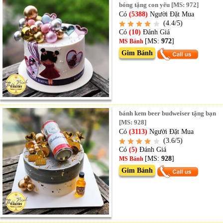
bóng tặng con yêu [MS: 972]
Có
(5388)
Người Đặt Mua
(4.4/5)
Có
(10)
Đánh Giá
[MS:
972
]
MS Bánh
Gim Bánh
bánh kem beer budweiser tặng bạn
[MS: 928]
Có
(3113)
Người Đặt Mua
(3.6/5)
Có
(5)
Đánh Giá
[MS:
928
]
MS Bánh
Gim Bánh