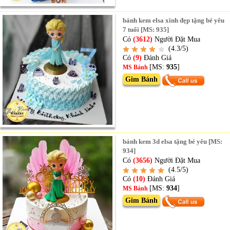
bánh kem elsa xinh đẹp tặng bé yêu
7 tuổi [MS: 935]
Có
(3612)
Người Đặt Mua
(4.3/5)
Có
(9)
Đánh Giá
[MS:
935
]
MS Bánh
Gim Bánh
bánh kem 3d elsa tặng bé yêu [MS:
934]
Có
(3656)
Người Đặt Mua
(4.5/5)
Có
(10)
Đánh Giá
[MS:
934
]
MS Bánh
Gim Bánh