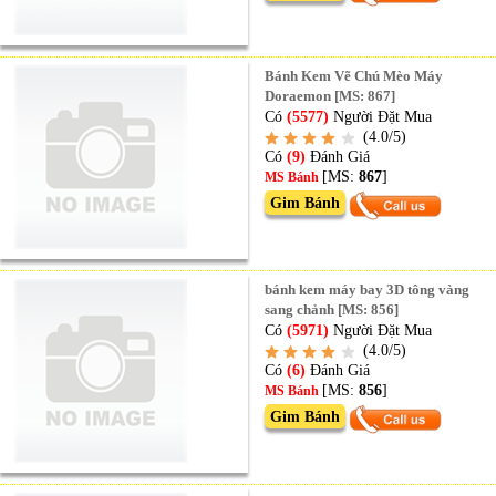
Bánh Kem Vẽ Chú Mèo Máy
Doraemon [MS: 867]
Có
(5577)
Người Đặt Mua
(4.0/5)
Có
(9)
Đánh Giá
[MS:
867
]
MS Bánh
Gim Bánh
bánh kem máy bay 3D tông vàng
sang chảnh [MS: 856]
Có
(5971)
Người Đặt Mua
(4.0/5)
Có
(6)
Đánh Giá
[MS:
856
]
MS Bánh
Gim Bánh