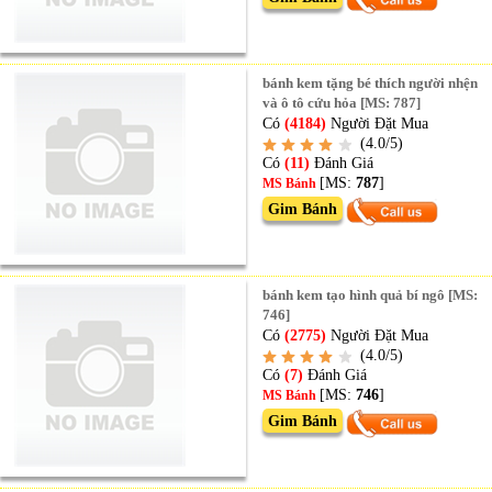
bánh kem tặng bé thích người nhện
và ô tô cứu hỏa [MS: 787]
Có
(4184)
Người Đặt Mua
(4.0/5)
Có
(11)
Đánh Giá
[MS:
787
]
MS Bánh
Gim Bánh
bánh kem tạo hình quả bí ngô [MS:
746]
Có
(2775)
Người Đặt Mua
(4.0/5)
Có
(7)
Đánh Giá
[MS:
746
]
MS Bánh
Gim Bánh