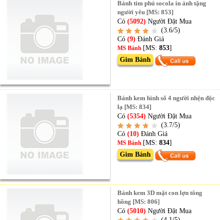
Bánh tim phủ socola in ảnh tặng
người yêu [MS: 853]
Có
(5092)
Người Đặt Mua
(3.6/5)
Có
(9)
Đánh Giá
[MS:
853
]
MS Bánh
Gim Bánh
Bánh kem hình số 4 người nhện độc
lạ [MS: 834]
Có
(5354)
Người Đặt Mua
(3.7/5)
Có
(10)
Đánh Giá
[MS:
834
]
MS Bánh
Gim Bánh
Bánh kem 3D mặt con lợn tông
hồng [MS: 806]
Có
(5010)
Người Đặt Mua
(4.1/5)