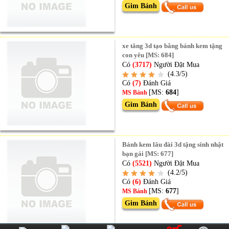
Gim Bánh
xe tăng 3d tạo bằng bánh kem tặng
con yêu [MS: 684]
Có
(3717)
Người Đặt Mua
(4.3/5)
Có
(7)
Đánh Giá
[MS:
684
]
MS Bánh
Gim Bánh
Bánh kem lâu đài 3d tặng sinh nhật
bạn gái [MS: 677]
Có
(5521)
Người Đặt Mua
(4.2/5)
Có
(6)
Đánh Giá
[MS:
677
]
MS Bánh
Gim Bánh