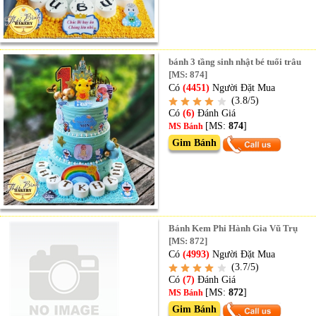
bánh 3 tầng sinh nhật bé tuổi trâu
[MS: 874]
Có
(4451)
Người Đặt Mua
(3.8/5)
Có
(6)
Đánh Giá
[MS:
874
]
MS Bánh
Gim Bánh
Bánh Kem Phi Hành Gia Vũ Trụ
[MS: 872]
Có
(4993)
Người Đặt Mua
(3.7/5)
Có
(7)
Đánh Giá
[MS:
872
]
MS Bánh
Gim Bánh