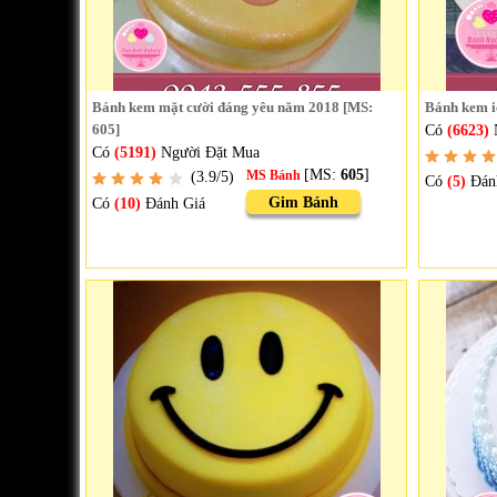
Bánh kem mặt cười đáng yêu năm 2018 [MS:
Bánh kem i
605]
Có
(6623)
Có
(5191)
Người Đặt Mua
[MS:
605
]
(3.9/5)
MS Bánh
Có
(5)
Đán
Gim Bánh
Có
(10)
Đánh Giá