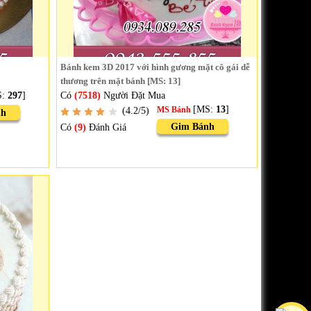
Bánh kem 3D 2017 với hình gương mặt cô gái dễ
thương trên mặt bánh [MS: 13]
S:
297
]
Có
(7518)
Người Đặt Mua
[MS:
13
]
(4.2/5)
MS Bánh
nh
Gim Bánh
Có
(9)
Đánh Giá