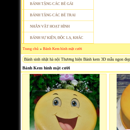
BÁNH TẶNG CÁC BÉ GÁI
BÁNH TẶNG CÁC BÉ TRAI
NHÂN VẬT HOẠT HÌNH
BÁNH SỰ KIỆN, ĐỘC LẠ, KHÁC
Trang chủ
»
Bánh Kem hình mặt cười
Bánh sinh nhật hà nội Thương hiện Bánh kem 3D mẫu ngon đẹp.
Bánh Kem hình mặt cười