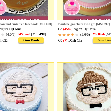
con mặt cười trên facebook [MS: 490]
Bánh bé gái chi bi xinh gái [MS: 297]
Người Đặt Mua
Có
(4582)
Người Đặt Mua
[MS:
490
]
[M
(4.0/5)
MS Bánh
(3.6/5)
MS Bánh
Gim Bánh
Gim Bá
h Giá
Có
(7)
Đánh Giá