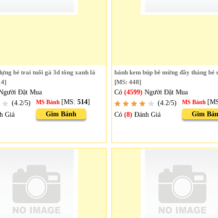
ng bé trai tuổi gà 3d tông xanh lá
bánh kem búp bê mừng đầy tháng bé 
14]
[MS: 448]
Người Đặt Mua
Có
(4599)
Người Đặt Mua
[MS:
514
]
[M
(4.2/5)
MS Bánh
(4.2/5)
MS Bánh
Gim Bánh
Gim Bá
h Giá
Có
(8)
Đánh Giá