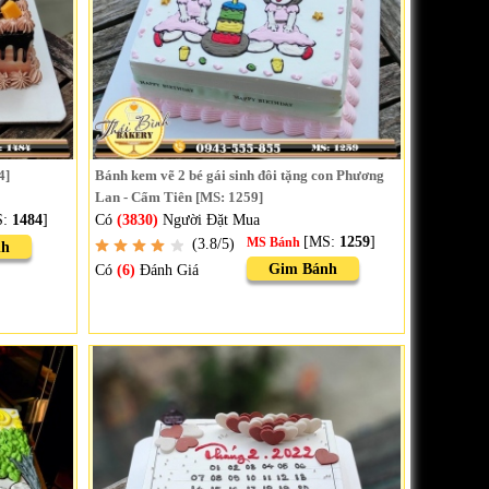
4]
Bánh kem vẽ 2 bé gái sinh đôi tặng con Phương
Lan - Cẩm Tiên [MS: 1259]
S:
1484
]
Có
(3830)
Người Đặt Mua
[MS:
1259
]
(3.8/5)
MS Bánh
nh
Gim Bánh
Có
(6)
Đánh Giá