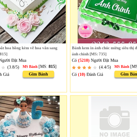
ắt hoa hồng kèm vẽ hoa văn sang
Bánh kem in ảnh chúc mừng siêu thị 
 815]
ánh chinh [MS: 735]
Người Đặt Mua
Có
(5210)
Người Đặt Mua
[MS:
815
]
[M
(3.8/5)
MS Bánh
(4.4/5)
MS Bánh
Gim Bánh
Gim Bá
h Giá
Có
(10)
Đánh Giá