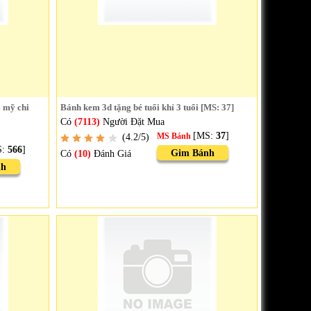
i mỹ chi
Bánh kem 3d tặng bé tuổi khỉ 3 tuổi [MS: 37]
Có
(7113)
Người Đặt Mua
[MS:
37
]
(4.2/5)
MS Bánh
S:
566
]
Gim Bánh
Có
(10)
Đánh Giá
nh