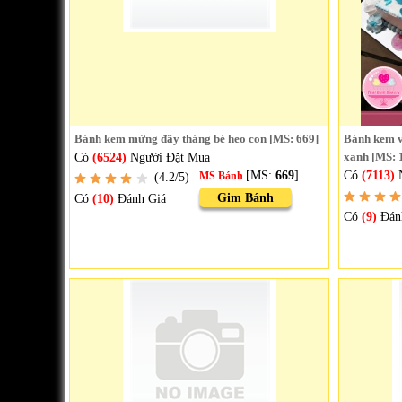
Bánh kem mừng đầy tháng bé heo con [MS: 669]
Bánh kem vu
Có
(6524)
Người Đặt Mua
xanh [MS: 
[MS:
669
]
Có
(7113)
N
(4.2/5)
MS Bánh
Gim Bánh
Có
(10)
Đánh Giá
Có
(9)
Đán