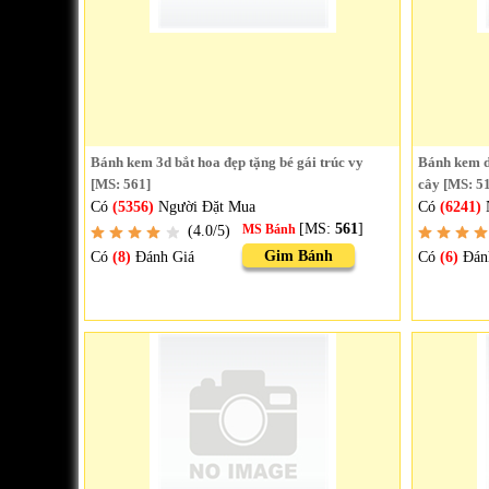
Bánh kem 3d bắt hoa đẹp tặng bé gái trúc vy
Bánh kem dự
[MS: 561]
cây [MS: 5
Có
(5356)
Người Đặt Mua
Có
(6241)
[MS:
561
]
(4.0/5)
MS Bánh
Gim Bánh
Có
(8)
Đánh Giá
Có
(6)
Đán