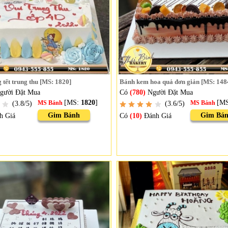
tết trung thu [MS: 1820]
Bánh kem hoa quả đơn giản [MS: 148
gười Đặt Mua
Có
(780)
Người Đặt Mua
[MS:
1820
]
[M
(3.8/5)
MS Bánh
(3.6/5)
MS Bánh
Gim Bánh
Gim Bá
h Giá
Có
(10)
Đánh Giá