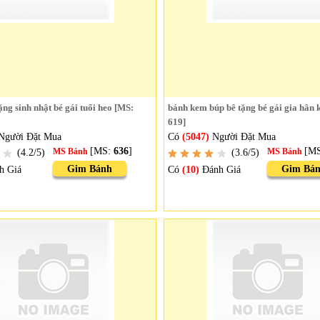
ng sinh nhật bé gái tuổi heo [MS:
bánh kem búp bê tặng bé gái gia hân 
619]
Người Đặt Mua
Có
(5047)
Người Đặt Mua
[MS:
636
]
[M
(4.2/5)
MS Bánh
(3.6/5)
MS Bánh
Gim Bánh
Gim Bá
h Giá
Có
(10)
Đánh Giá