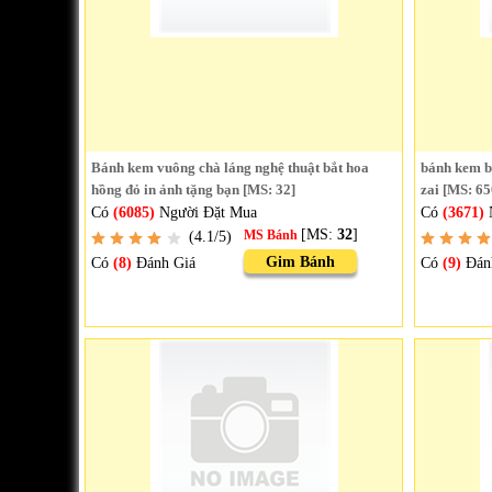
Bánh kem vuông chà láng nghệ thuật bắt hoa
bánh kem bắ
hồng đỏ in ảnh tặng bạn [MS: 32]
zai [MS: 65
Có
(6085)
Người Đặt Mua
Có
(3671)
[MS:
32
]
(4.1/5)
MS Bánh
Gim Bánh
Có
(8)
Đánh Giá
Có
(9)
Đán