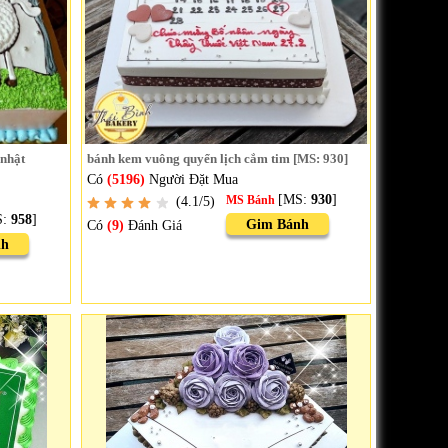
 nhật
bánh kem vuông quyển lịch cắm tim [MS: 930]
Có
(5196)
Người Đặt Mua
[MS:
930
]
(4.1/5)
MS Bánh
S:
958
]
Gim Bánh
Có
(9)
Đánh Giá
nh