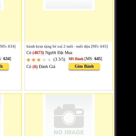
[MS: 634]
bánh kem tặng bé zai 2 tuổi - tuổi dậu [MS: 645]
Có
(4673)
Người Đặt Mua
S:
634
]
[MS:
645
]
(3.3/5)
MS Bánh
nh
Gim Bánh
Có
(6)
Đánh Giá