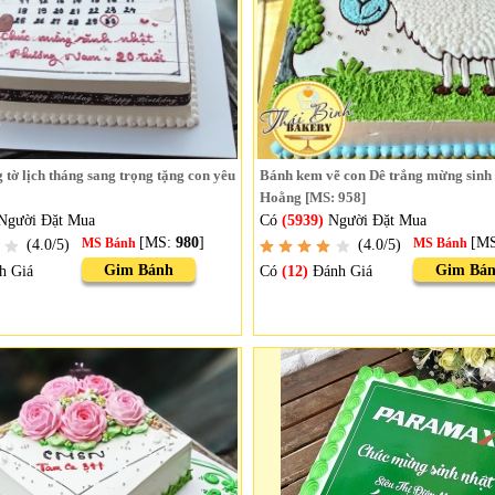
tờ lịch tháng sang trọng tặng con yêu
Bánh kem vẽ con Dê trắng mừng sinh
Hoằng [MS: 958]
Người Đặt Mua
Có
(5939)
Người Đặt Mua
[MS:
980
]
[M
(4.0/5)
MS Bánh
(4.0/5)
MS Bánh
Gim Bánh
Gim Bá
h Giá
Có
(12)
Đánh Giá