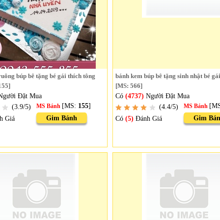
ông búp bê tặng bé gái thích tông
bánh kem búp bê tặng sinh nhật bé gá
155]
[MS: 566]
gười Đặt Mua
Có
(4737)
Người Đặt Mua
[MS:
155
]
[M
(3.9/5)
MS Bánh
(4.4/5)
MS Bánh
Gim Bánh
Gim Bá
h Giá
Có
(5)
Đánh Giá