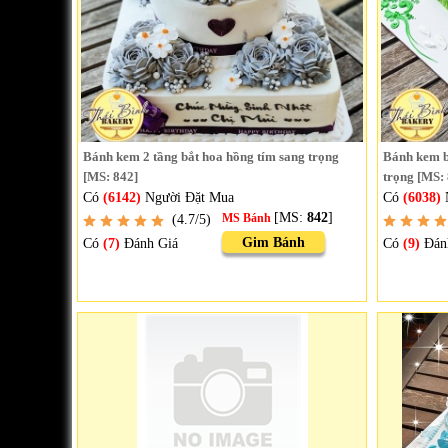
Bánh kem 2 tầng bắt hoa hồng tím sang trọng
Bánh kem b
[MS: 842]
trọng [MS:
Có
(6142)
Người Đặt Mua
Có
(6038)
[MS:
842
]
(4.7/5)
MS Bánh
Gim Bánh
Có
(7)
Đánh Giá
Có
(9)
Đán