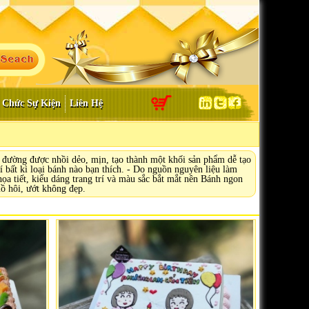
 Chức Sự Kiện
Liên Hệ
 đường được nhồi dẻo, mịn, tạo thành một khối sản phẩm dễ tạo
í bất kì loại bánh nào bạn thích. - Do nguồn nguyên liệu làm
ọa tiết, kiểu dáng trang trí và màu sắc bắt mắt nên Bánh ngon
mồ hôi, ướt không đẹp.