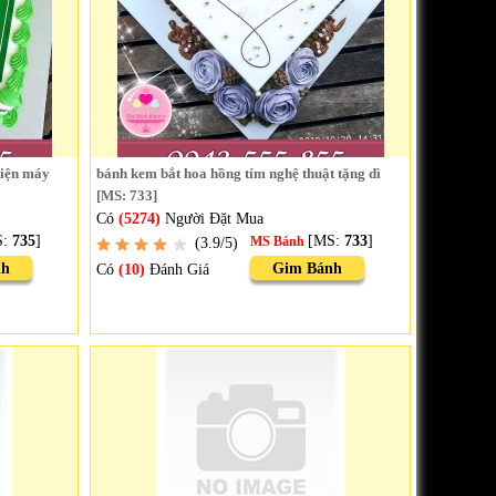
điện máy
bánh kem bắt hoa hồng tím nghệ thuật tặng dì
[MS: 733]
Có
(5274)
Người Đặt Mua
S:
735
]
[MS:
733
]
(3.9/5)
MS Bánh
nh
Gim Bánh
Có
(10)
Đánh Giá