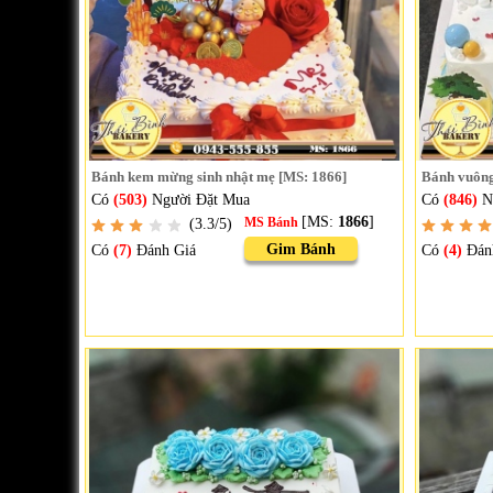
Bánh kem mừng sinh nhật mẹ [MS: 1866]
Bánh vuông 
Có
(503)
Người Đặt Mua
Có
(846)
N
[MS:
1866
]
(3.3/5)
MS Bánh
Gim Bánh
Có
(7)
Đánh Giá
Có
(4)
Đán