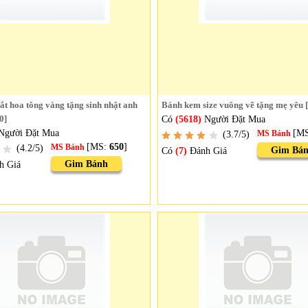
t hoa tông vàng tặng sinh nhật anh
Bánh kem size vuông vẽ tặng mẹ yêu 
0]
Có
(5618)
Người Đặt Mua
Người Đặt Mua
[M
(3.7/5)
MS Bánh
[MS:
650
]
(4.2/5)
MS Bánh
Gim Bá
Có
(7)
Đánh Giá
Gim Bánh
h Giá