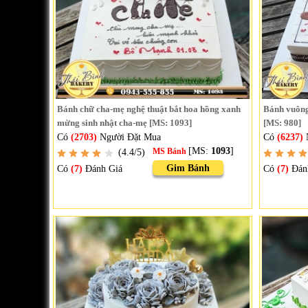
Bánh chữ cha-mẹ nghệ thuật bắt hoa hồng xanh
Bánh vuông 
mừng sinh nhật cha-mẹ [MS: 1093]
[MS: 980]
Có
(2703)
Người Đặt Mua
Có
(6237)
[MS:
1093
]
(4.4/5)
MS Bánh
Gim Bánh
Có
(7)
Đánh Giá
Có
(7)
Đán