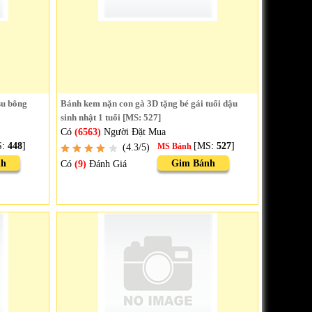
su bông
Bánh kem nặn con gà 3D tặng bé gái tuổi dậu
sinh nhật 1 tuổi [MS: 527]
Có
(6563)
Người Đặt Mua
S:
448
]
[MS:
527
]
(4.3/5)
MS Bánh
nh
Gim Bánh
Có
(9)
Đánh Giá