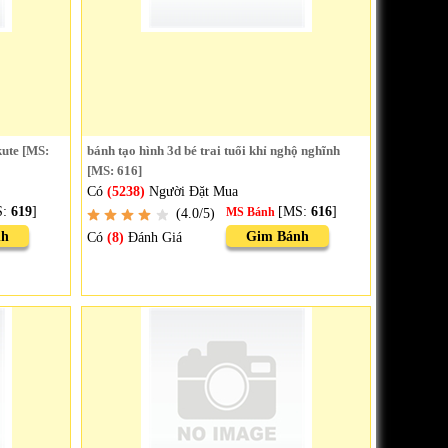
kute [MS:
bánh tạo hình 3d bé trai tuổi khỉ nghộ nghĩnh
[MS: 616]
Có
(5238)
Người Đặt Mua
S:
619
]
[MS:
616
]
(4.0/5)
MS Bánh
nh
Gim Bánh
Có
(8)
Đánh Giá