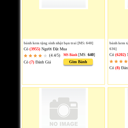
bánh kem tặng sinh nhật bạn trai [MS: 640]
bánh kem tặ
Có
(3955)
Người Đặt Mua
636]
[MS:
640
]
Có
(6202)
(4.4/5)
MS Bánh
Gim Bánh
Có
(7)
Đánh Giá
Có
(8)
Đán