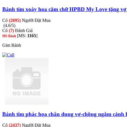
Bánh tim xoáy hoa cắm chữ HPBD My Love tặng vợ 
Có
(2695)
Người Đặt Mua
(4.6/5)
Có
(7)
Đánh Giá
[MS:
1165
]
MS Bánh
Gim Bánh
Bánh tim phác họa chân dung vợ-chồng ngắm cảnh 
Có
(2437)
Người Đặt Mua