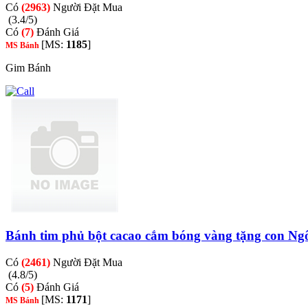
Có
(2963)
Người Đặt Mua
(3.4/5)
Có
(7)
Đánh Giá
[MS:
1185
]
MS Bánh
Gim Bánh
Bánh tim phủ bột cacao cắm bóng vàng tặng con Ng
Có
(2461)
Người Đặt Mua
(4.8/5)
Có
(5)
Đánh Giá
[MS:
1171
]
MS Bánh