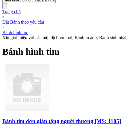
Trang chủ
»
Đặt Bánh theo yêu cầu
»
Bánh hình tim
Xin giới thiệu với các một dịch vụ mới, Bánh in ảnh, Bánh sinh nhật,
Bánh hình tim
Bánh tim đơn giản tặng người thương [MS: 1185]