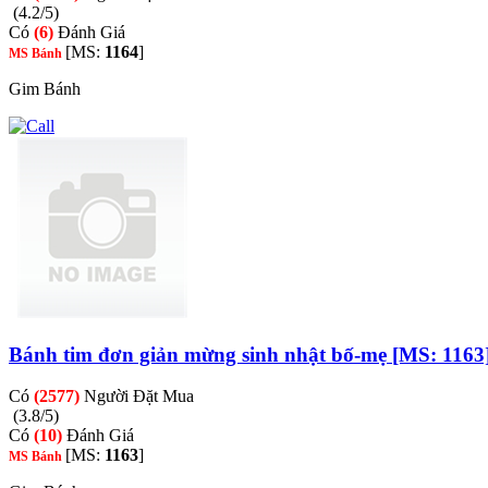
(4.2/5)
Có
(6)
Đánh Giá
[MS:
1164
]
MS Bánh
Gim Bánh
Bánh tim đơn giản mừng sinh nhật bố-mẹ [MS: 1163
Có
(2577)
Người Đặt Mua
(3.8/5)
Có
(10)
Đánh Giá
[MS:
1163
]
MS Bánh