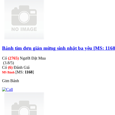
Bánh tim đơn giản mừng sinh nhật ba yêu [MS: 1168
Có
(2765)
Người Đặt Mua
(3.8/5)
Có
(6)
Đánh Giá
[MS:
1168
]
MS Bánh
Gim Bánh