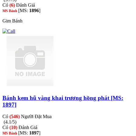
Có
(6)
Đánh Giá
[MS:
1896
]
MS Bánh
Gim Bánh
Bánh kem hũ vàng khai trương hồng phát [MS:
1897]
Có
(546)
Người Đặt Mua
(4.1/5)
Có
(10)
Đánh Giá
[MS:
1897
]
MS Bánh