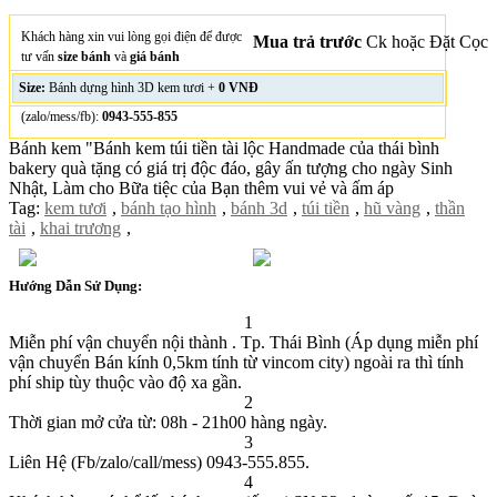
Khách hàng xin vui lòng gọi điện để được
Mua trả trước
Ck hoặc Đặt Cọc
tư vấn
size bánh
và
giá bánh
Size:
Bánh dựng hình 3D kem tươi +
0 VNĐ
(zalo/mess/fb):
0943-555-855
Bánh kem "Bánh kem túi tiền tài lộc Handmade của thái bình
bakery quà tặng có giá trị độc đáo, gây ấn tượng cho ngày Sinh
Nhật, Làm cho Bữa tiệc của Bạn thêm vui vẻ và ấm áp
Tag:
kem tươi
,
bánh tạo hình
,
bánh 3d
,
túi tiền
,
hũ vàng
,
thần
tài
,
khai trương
,
Hướng Dẫn Sử Dụng:
1
Miễn phí vận chuyển nội thành . Tp. Thái Bình (Áp dụng miễn phí
vận chuyển Bán kính 0,5km tính từ vincom city) ngoài ra thì tính
phí ship tùy thuộc vào độ xa gần.
2
Thời gian mở cửa từ: 08h - 21h00 hàng ngày.
3
Liên Hệ (Fb/zalo/call/mess) 0943-555.855.
4