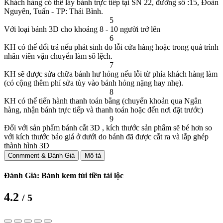
Khách hàng có thể lấy bánh trực tiếp tại SN 22, đường số :15, Đoàn
Nguyên, Tuấn - TP: Thái Bình.
5
Với loại bánh 3D cho khoảng 8 - 10 người trở lên
6
KH có thể đổi trả nếu phát sinh do lỗi cửa hàng hoặc trong quá trình
nhân viên vận chuyển làm sô lệch.
7
KH sẽ được sửa chữa bánh hư hỏng nếu lỗi từ phía khách hàng làm
(có cộng thêm phí sửa tùy vào bánh hỏng nặng hay nhẹ).
8
KH có thể tiến hành thanh toán bằng (chuyển khoản qua Ngân
hàng, nhận bánh trực tiếp và thanh toán hoặc đến nơi đặt trước)
9
Đối với sản phẩm bánh cắt 3D , kích thước sản phẩm sẽ bé hơn so
với kích thước báo giá ở dưới do bánh đã được cắt ra và lắp ghép
thành hình 3D
Conmment & Đánh Giá
Mô tả
Đánh Giá: Bánh kem túi tiền tài lộc
4.2
/ 5