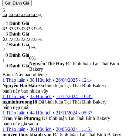
Gửi Đánh Giá
5
44.444444444444%
4
Đánh Giá
4
33.333333333333%
3
Đánh Giá
3
22.222222222222%
2
Đánh Giá
0%
2
0
Đánh Giá
0%
1
Nguyễn Thế Huy
Đã bình luận Tại Thái Bình
0
Đánh Giá
Bakery
Bánh. Này bao nhiêu ạ
1 Thảo luận
•
38 Hữu ích
•
26/04/2025 - 12:14
Nguyễn Hải Hậu
Đã bình luận Tại Thái Bình Bakery
bánh này bao nhiêu vậy
1 Thảo luận
•
33 Hữu ích
•
17/12/2024 - 10:35
ngminhtruong18
Đã bình luận Tại Thái Bình Bakery
bánh đẹp quá
1 Thảo luận
•
44 Hữu ích
•
21/11/2024 - 05:37
Trần Văn Phương
Đã bình luận Tại Thái Bình Bakery
bánh này giá sao ạ
1 Thảo luận
•
30 Hữu ích
•
20/05/2024 - 11:51
nguyen thuy khanh van
Đã bình luận Tại Thái Bình Bakery