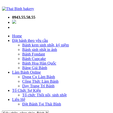
0943.55.58.55
Home
Đặt bánh theo yêu cầu
Bánh kem sinh nhật, kỷ niệm
Bánh sinh nhật in ảnh
Bánh Fondant
Bánh Cupcake
Bánh Hoa Hàn Quốc
Bảng Giá Bánh
Làm Bánh Online
Dụng Cụ Làm Bánh
Công Thức Làm Bánh
Dạy Trang Trí Bánh
Tổ Chức Sự Kiện
Tổ chức Thôi nôi, sinh nhật
Liên Hệ
Đặt Bánh Tại Thái Bình