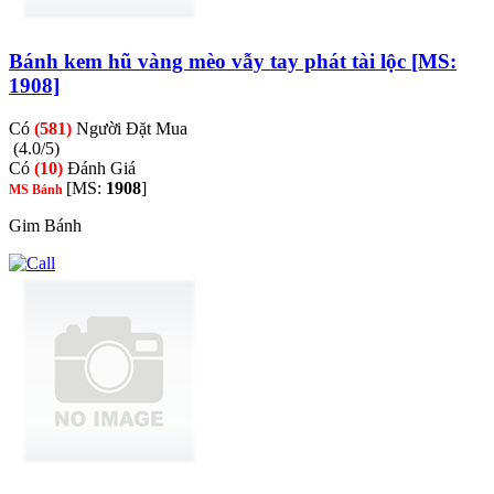
Bánh kem hũ vàng mèo vẫy tay phát tài lộc [MS:
1908]
Có
(581)
Người Đặt Mua
(4.0/5)
Có
(10)
Đánh Giá
[MS:
1908
]
MS Bánh
Gim Bánh