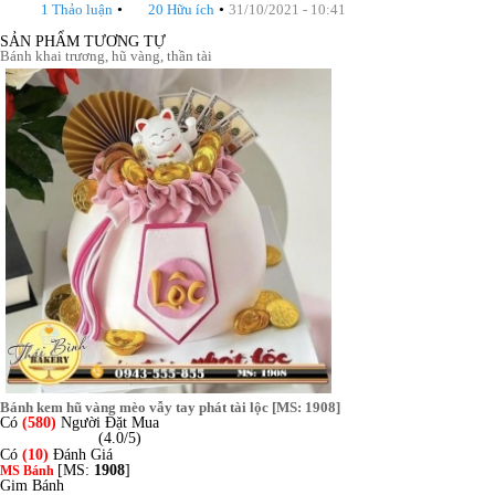
•
•
1 Thảo luận
20 Hữu ích
31/10/2021 - 10:41
SẢN PHẨM TƯƠNG TỰ
Bánh khai trương, hũ vàng, thần tài
Bánh kem hũ vàng mèo vẫy tay phát tài lộc [MS: 1908]
Có
(580)
Người Đặt Mua
(4.0/5)
Có
(10)
Đánh Giá
[MS:
1908
]
MS Bánh
Gim Bánh