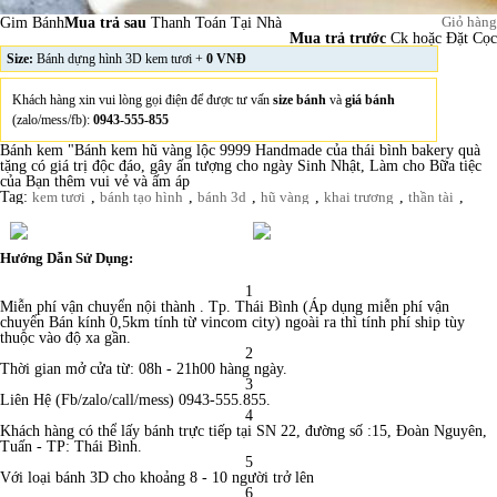
Gim Bánh
Mua trả sau
Thanh Toán Tại Nhà
Giỏ hàng
Mua trả trước
Ck hoặc Đặt Cọc
Size:
Bánh dựng hình 3D kem tươi +
0 VNĐ
Khách hàng xin vui lòng gọi điện để được tư vấn
size bánh
và
giá bánh
(zalo/mess/fb):
0943-555-855
Bánh kem "Bánh kem hũ vàng lộc 9999 Handmade của thái bình bakery quà
tặng có giá trị độc đáo, gây ấn tượng cho ngày Sinh Nhật, Làm cho Bữa tiệc
của Bạn thêm vui vẻ và ấm áp
Tag:
,
,
,
,
,
,
kem tươi
bánh tạo hình
bánh 3d
hũ vàng
khai trương
thần tài
Hướng Dẫn Sử Dụng:
1
Miễn phí vận chuyển nội thành . Tp. Thái Bình (Áp dụng miễn phí vận
chuyển Bán kính 0,5km tính từ vincom city) ngoài ra thì tính phí ship tùy
thuộc vào độ xa gần.
2
Thời gian mở cửa từ: 08h - 21h00 hàng ngày.
3
Liên Hệ (Fb/zalo/call/mess) 0943-555.855.
4
Khách hàng có thể lấy bánh trực tiếp tại SN 22, đường số :15, Đoàn Nguyên,
Tuấn - TP: Thái Bình.
5
Với loại bánh 3D cho khoảng 8 - 10 người trở lên
6