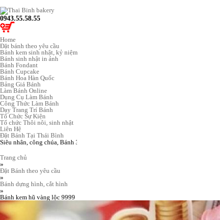
0943.55.58.55
Home
Đặt bánh theo yêu cầu
Bánh kem sinh nhật, kỷ niệm
Bánh sinh nhật in ảnh
Bánh Fondant
Bánh Cupcake
Bánh Hoa Hàn Quốc
Bảng Giá Bánh
Làm Bánh Online
Dụng Cụ Làm Bánh
Công Thức Làm Bánh
Dạy Trang Trí Bánh
Tổ Chức Sự Kiện
Tổ chức Thôi nôi, sinh nhật
Liên Hệ
Đặt Bánh Tại Thái Bình
Trang chủ
»
Đặt Bánh theo yêu cầu
»
Bánh dựng hình, cắt hình
»
Bánh kem hũ vàng lộc 9999