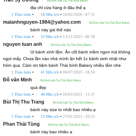
Đã bình luận Tại Thái Bình Bakery
địa chỉ cửa hàng ở đâu thế ạ
•
•
1 Thảo luận
18 Hữu ích
16/02/2026 - 07:51
maianhnguyen-1984@yahoo.com
Đã bình luận Tại Thái Bình Bakery
bánh này giá thế nào
•
•
1 Thảo luận
33 Hữu ích
13/11/2025 - 00:59
nguyen tuan anh
Đã bình luận Tại Thái Bình Bakery
Ui bánh xinh lắm. Ăn cốt bánh mềm ngon mà không
ngọt mấy. Chưa lần nào nhà mình ăn hết 1c bánh sinh nhật như
hôm qua. Cảm ơn tiệm bánh Thái bình Bakery nhiều lắm nhé
•
•
1 Thảo luận
41 Hữu ích
06/07/2025 - 18:10
Đỗ văn Minh
Đã bình luận Tại Thái Bình Bakery
quá đẹp
•
•
1 Thảo luận
49 Hữu ích
16/03/2025 - 13:37
Bùi Thị Thu Trang
Đã bình luận Tại Thái Bình Bakery
bánh này size to nhất bao nhiêu ạ
•
•
1 Thảo luận
25 Hữu ích
27/01/2023 - 20:21
Phan Thái Tùng
Đã bình luận Tại Thái Bình Bakery
bánh này bao nhiêu ạ