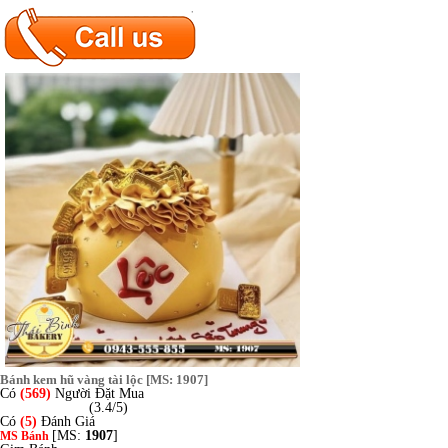
Bánh kem hũ vàng tài lộc [MS: 1907]
Có
(569)
Người Đặt Mua
(3.4/5)
Có
(5)
Đánh Giá
[MS:
1907
]
MS Bánh