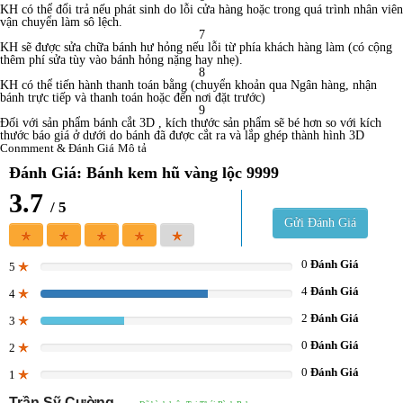
KH có thể đổi trả nếu phát sinh do lỗi cửa hàng hoặc trong quá trình nhân viên
vận chuyển làm sô lệch.
7
KH sẽ được sửa chữa bánh hư hỏng nếu lỗi từ phía khách hàng làm (có cộng
thêm phí sửa tùy vào bánh hỏng nặng hay nhẹ).
8
KH có thể tiến hành thanh toán bằng (chuyển khoản qua Ngân hàng, nhận
bánh trực tiếp và thanh toán hoặc đến nơi đặt trước)
9
Đối với sản phẩm bánh cắt 3D , kích thước sản phẩm sẽ bé hơn so với kích
thước báo giá ở dưới do bánh đã được cắt ra và lắp ghép thành hình 3D
Conmment & Đánh Giá
Mô tả
Đánh Giá: Bánh kem hũ vàng lộc 9999
3.7
/ 5
Gửi Đánh Giá
0
Đánh Giá
5
0%
4
Đánh Giá
4
66.666666666667%
2
Đánh Giá
3
33.333333333333%
0
Đánh Giá
2
0%
0
Đánh Giá
1
0%
Trần Sỹ Cường