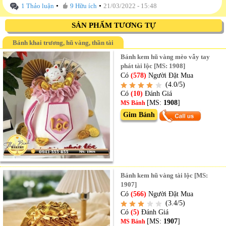
•
•
1 Thảo luận
9 Hữu ích
21/03/2022 - 15:48
SẢN PHẨM TƯƠNG TỰ
Bánh khai trương, hũ vàng, thần tài
Bánh kem hũ vàng mèo vẫy tay
phát tài lộc [MS: 1908]
Có
(578)
Người Đặt Mua
(4.0/5)
Có
(10)
Đánh Giá
[MS:
1908
]
MS Bánh
Gim Bánh
Bánh kem hũ vàng tài lộc [MS:
1907]
Có
(566)
Người Đặt Mua
(3.4/5)
Có
(5)
Đánh Giá
[MS:
1907
]
MS Bánh