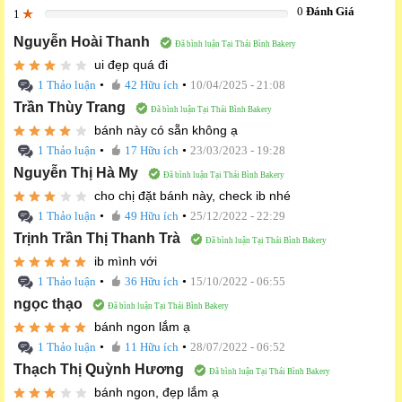
0
Đánh Giá
1
0%
Nguyễn Hoài Thanh
Đã bình luận Tại Thái Bình Bakery
ui đẹp quá đi
•
•
1 Thảo luận
42 Hữu ích
10/04/2025 - 21:08
Trần Thùy Trang
Đã bình luận Tại Thái Bình Bakery
bánh này có sẵn không ạ
•
•
1 Thảo luận
17 Hữu ích
23/03/2023 - 19:28
Nguyễn Thị Hà My
Đã bình luận Tại Thái Bình Bakery
cho chị đặt bánh này, check ib nhé
•
•
1 Thảo luận
49 Hữu ích
25/12/2022 - 22:29
Trịnh Trần Thị Thanh Trà
Đã bình luận Tại Thái Bình Bakery
ib mình với
•
•
1 Thảo luận
36 Hữu ích
15/10/2022 - 06:55
ngọc thạo
Đã bình luận Tại Thái Bình Bakery
bánh ngon lắm ạ
•
•
1 Thảo luận
11 Hữu ích
28/07/2022 - 06:52
Thạch Thị Quỳnh Hương
Đã bình luận Tại Thái Bình Bakery
bánh ngon, đẹp lắm ạ