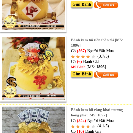
Gim Bánh
Bánh kem túi tiền thần tài [MS:
1896]
Có
(567)
Người Đặt Mua
(3.7/5)
Có
(6)
Đánh Giá
[MS:
1896
]
MS Bánh
Gim Bánh
Bánh kem hũ vàng khai trương
hồng phát [MS: 1897]
Có
(542)
Người Đặt Mua
(4.1/5)
Có
(10)
Đánh Giá