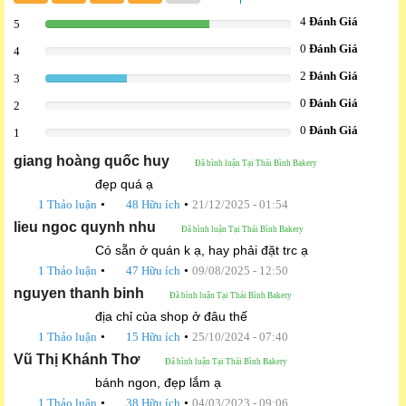
4
Đánh Giá
5
66.666666666667%
0
Đánh Giá
4
0%
2
Đánh Giá
3
33.333333333333%
0
Đánh Giá
2
0%
0
Đánh Giá
1
0%
giang hoàng quốc huy
Đã bình luận Tại Thái Bình Bakery
đẹp quá ạ
•
•
1 Thảo luận
48 Hữu ích
21/12/2025 - 01:54
lieu ngoc quynh nhu
Đã bình luận Tại Thái Bình Bakery
Có sẵn ở quán k ạ, hay phải đặt trc ạ
•
•
1 Thảo luận
47 Hữu ích
09/08/2025 - 12:50
nguyen thanh binh
Đã bình luận Tại Thái Bình Bakery
địa chỉ của shop ở đâu thế
•
•
1 Thảo luận
15 Hữu ích
25/10/2024 - 07:40
Vũ Thị Khánh Thơ
Đã bình luận Tại Thái Bình Bakery
bánh ngon, đẹp lắm ạ
•
•
1 Thảo luận
38 Hữu ích
04/03/2023 - 09:06