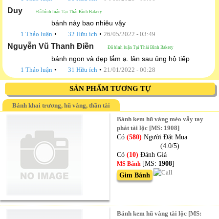
Duy
Đã bình luận Tại Thái Bình Bakery
bánh này bao nhiêu vậy
•
•
1 Thảo luận
32 Hữu ích
26/05/2022 - 03:49
Nguyễn Vũ Thanh Điền
Đã bình luận Tại Thái Bình Bakery
bánh ngon và đẹp lắm ạ. lân sau ủng hộ tiếp
•
•
1 Thảo luận
31 Hữu ích
21/01/2022 - 00:28
SẢN PHẨM TƯƠNG TỰ
Bánh khai trương, hũ vàng, thần tài
Bánh kem hũ vàng mèo vẫy tay
phát tài lộc [MS: 1908]
Có
(580)
Người Đặt Mua
(4.0/5)
Có
(10)
Đánh Giá
[MS:
1908
]
MS Bánh
Gim Bánh
Bánh kem hũ vàng tài lộc [MS: