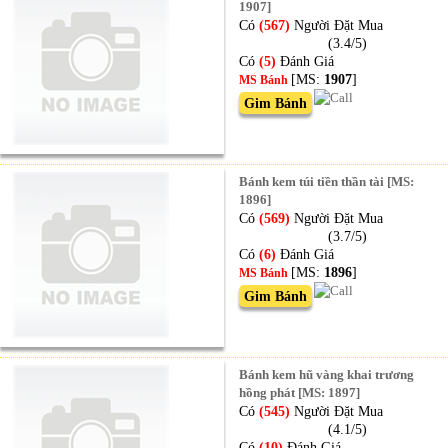
1907]
Có
(567)
Người Đặt Mua
(3.4/5)
Có
(5)
Đánh Giá
[MS:
1907
]
MS Bánh
Gim Bánh
Bánh kem túi tiền thần tài [MS:
1896]
Có
(569)
Người Đặt Mua
(3.7/5)
Có
(6)
Đánh Giá
[MS:
1896
]
MS Bánh
Gim Bánh
Bánh kem hũ vàng khai trương
hồng phát [MS: 1897]
Có
(545)
Người Đặt Mua
(4.1/5)
Có
(10)
Đánh Giá