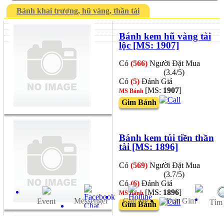
Bánh khai trương, hũ vàng, thần tài
Bánh kem hũ vàng tài
lộc [MS: 1907]
Có
(566)
Người Đặt Mua
(3.4/5)
Có
(5)
Đánh Giá
[MS:
1907
]
MS Bánh
Gim Bánh
Bánh kem túi tiền thần
tài [MS: 1896]
Có
(569)
Người Đặt Mua
(3.7/5)
Có
(6)
Đánh Giá
[MS:
1896
]
MS Bánh
Messenger
Call Me
Ðơn Gim
Event
Tìm
Gim Bánh