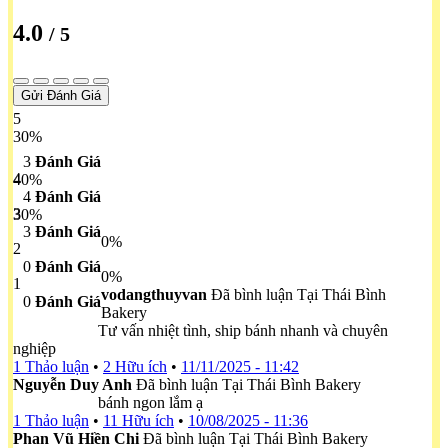
4.0
/ 5
Gửi Đánh Giá
5
30%
3
Đánh Giá
4
40%
4
Đánh Giá
3
30%
3
Đánh Giá
0%
2
0
Đánh Giá
0%
1
vodangthuyvan
Đã bình luận Tại Thái Bình
0
Đánh Giá
Bakery
Tư vấn nhiệt tình, ship bánh nhanh và chuyên
nghiệp
1 Thảo luận
•
2 Hữu ích
•
11/11/2025 - 11:42
Nguyễn Duy Anh
Đã bình luận Tại Thái Bình Bakery
bánh ngon lắm ạ
1 Thảo luận
•
11 Hữu ích
•
10/08/2025 - 11:36
Phan Vũ Hiền Chi
Đã bình luận Tại Thái Bình Bakery