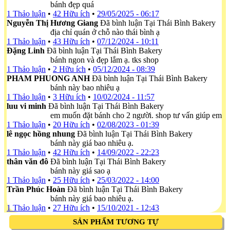
bánh đẹp quá
1 Thảo luận
•
42 Hữu ích
•
29/05/2025 - 06:17
Nguyễn Thị Hương Giang
Đã bình luận Tại Thái Bình Bakery
địa chỉ quán ở chỗ nào thái bình ạ
1 Thảo luận
•
43 Hữu ích
•
07/12/2024 - 10:11
Đặng Linh
Đã bình luận Tại Thái Bình Bakery
bánh ngon và đẹp lắm ạ. tks shop
1 Thảo luận
•
2 Hữu ích
•
05/12/2024 - 08:39
PHAM PHUONG ANH
Đã bình luận Tại Thái Bình Bakery
bánh này bao nhiêu ạ
1 Thảo luận
•
3 Hữu ích
•
10/02/2024 - 11:57
luu vi minh
Đã bình luận Tại Thái Bình Bakery
em muốn đặt bánh cho 2 người. shop tư vấn giúp em
1 Thảo luận
•
20 Hữu ích
•
02/08/2023 - 01:39
lê ngọc hồng nhung
Đã bình luận Tại Thái Bình Bakery
bánh này giá bao nhiêu ạ.
1 Thảo luận
•
42 Hữu ích
•
14/09/2022 - 22:23
thân văn đô
Đã bình luận Tại Thái Bình Bakery
bánh này giá sao ạ
1 Thảo luận
•
25 Hữu ích
•
25/03/2022 - 14:00
Trần Phúc Hoàn
Đã bình luận Tại Thái Bình Bakery
bánh này giá bao nhiêu ạ.
1 Thảo luận
•
27 Hữu ích
•
15/10/2021 - 12:43
SẢN PHẨM TƯƠNG TỰ