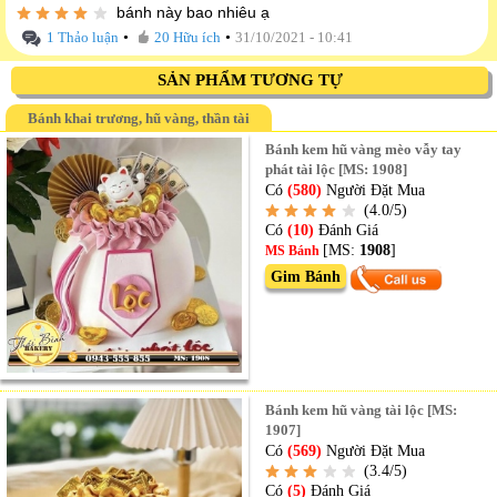
bánh này bao nhiêu ạ
•
•
1 Thảo luận
20 Hữu ích
31/10/2021 - 10:41
SẢN PHẨM TƯƠNG TỰ
Bánh khai trương, hũ vàng, thần tài
Bánh kem hũ vàng mèo vẫy tay
phát tài lộc [MS: 1908]
Có
(580)
Người Đặt Mua
(4.0/5)
Có
(10)
Đánh Giá
[MS:
1908
]
MS Bánh
Gim Bánh
Bánh kem hũ vàng tài lộc [MS:
1907]
Có
(569)
Người Đặt Mua
(3.4/5)
Có
(5)
Đánh Giá