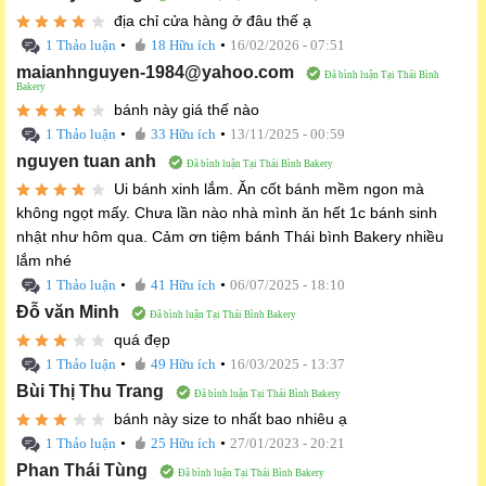
địa chỉ cửa hàng ở đâu thế ạ
•
•
1 Thảo luận
18 Hữu ích
16/02/2026 - 07:51
maianhnguyen-1984@yahoo.com
Đã bình luận Tại Thái Bình
Bakery
bánh này giá thế nào
•
•
1 Thảo luận
33 Hữu ích
13/11/2025 - 00:59
nguyen tuan anh
Đã bình luận Tại Thái Bình Bakery
Ui bánh xinh lắm. Ăn cốt bánh mềm ngon mà
không ngọt mấy. Chưa lần nào nhà mình ăn hết 1c bánh sinh
nhật như hôm qua. Cảm ơn tiệm bánh Thái bình Bakery nhiều
lắm nhé
•
•
1 Thảo luận
41 Hữu ích
06/07/2025 - 18:10
Đỗ văn Minh
Đã bình luận Tại Thái Bình Bakery
quá đẹp
•
•
1 Thảo luận
49 Hữu ích
16/03/2025 - 13:37
Bùi Thị Thu Trang
Đã bình luận Tại Thái Bình Bakery
bánh này size to nhất bao nhiêu ạ
•
•
1 Thảo luận
25 Hữu ích
27/01/2023 - 20:21
Phan Thái Tùng
Đã bình luận Tại Thái Bình Bakery