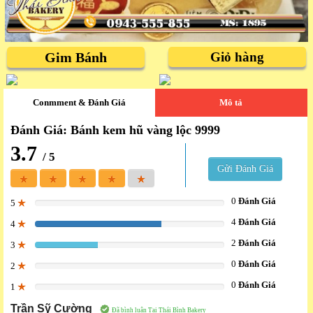
Gim Bánh
Giỏ hàng
Conmment & Đánh Giá
Mô tả
Đánh Giá: Bánh kem hũ vàng lộc 9999
3.7
/ 5
Gửi Đánh Giá
0
Đánh Giá
5
0%
4
Đánh Giá
4
66.666666666667%
2
Đánh Giá
3
33.333333333333%
0
Đánh Giá
2
0%
0
Đánh Giá
1
0%
Trần Sỹ Cường
Đã bình luận Tại Thái Bình Bakery