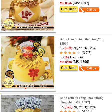
[MS:
1907
]
MS Bánh
Gim Bánh
Bánh kem túi tiền thần tài [MS:
1896]
Có
(569)
Người Đặt Mua
(3.7/5)
Có
(6)
Đánh Giá
[MS:
1896
]
MS Bánh
Gim Bánh
Bánh kem hũ vàng khai trương
hồng phát [MS: 1897]
Có
(545)
Người Đặt Mua
(4.1/5)