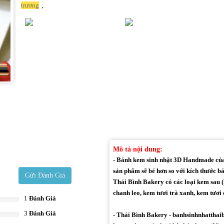
,
trương
Mô tả nội dung:
- Bánh kem sinh nhật 3D Handmade của 
sản phẩm sẽ bé hơn so với kích thước b
Gửi Đánh Giá
Thái Bình Bakery có các loại kem sau (
chanh leo, kem tươi trà xanh, kem tươi c
1
Đánh Giá
3
Đánh Giá
- Thái Bình Bakery - banhsinhnhatthai