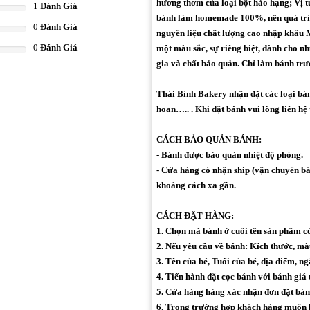
hương thơm của loại bột hảo hạng; Vị t
1
Đánh Giá
bánh làm homemade 100%, nên quá trìn
0
Đánh Giá
nguyên liệu chất lượng cao nhập khẩu M
0
Đánh Giá
một màu sắc, sự riêng biệt, dành cho 
gia và chất bảo quản. Chỉ làm bánh trư
Thái Bình Bakery nhận đặt các loại bánh 
hoan….. . Khi đặt bánh vui lòng liên hệ
CÁCH BẢO QUẢN BÁNH:
- Bánh được bảo quản nhiệt độ phòng.
- Cửa hàng có nhận ship (vận chuyển bán
khoảng cách xa gần.
CÁCH ĐẶT HÀNG:
1. Chọn mã bánh ở cuối tên sản phẩm 
2. Nếu yêu cầu về bánh: Kích thước, màu 
3. Tên của bé, Tuổi của bé, địa điểm, ng
4. Tiến hành đặt cọc bánh với bánh giá 
5. Cửa hàng hàng xác nhận đơn đặt bán
6. Trong trường hợp khách hàng muốn h