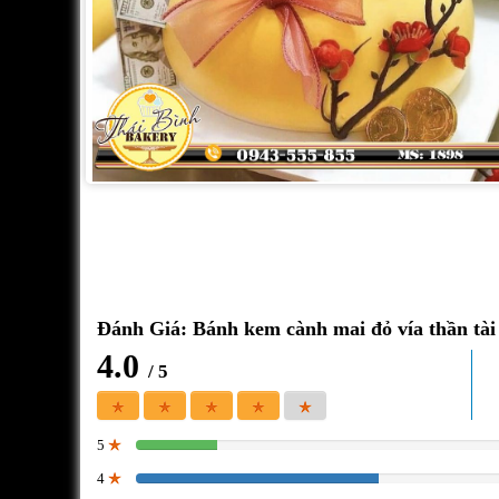
Đánh Giá: Bánh kem cành mai đỏ vía thần tài
4.0
/ 5
5
20%
4
60%