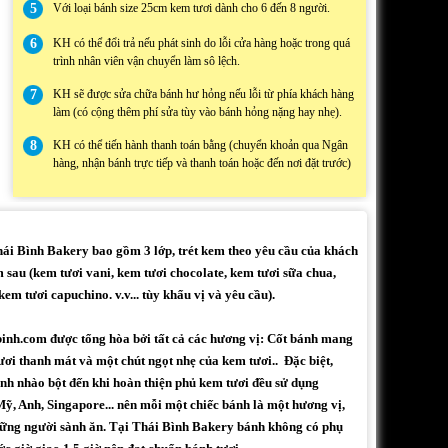
5
Với loại bánh size 25cm kem tươi dành cho 6 đến 8 người.
6
KH có thể đổi trả nếu phát sinh do lỗi cửa hàng hoặc trong quá
trình nhân viên vận chuyển làm sô lệch.
7
KH sẽ được sửa chữa bánh hư hỏng nếu lỗi từ phía khách hàng
làm (có cộng thêm phí sửa tùy vào bánh hỏng nặng hay nhẹ).
8
KH có thể tiến hành thanh toán bằng (chuyển khoản qua Ngân
hàng, nhận bánh trực tiếp và thanh toán hoặc đến nơi đặt trước)
i Bình Bakery bao gồm 3 lớp, trét kem theo yêu cầu của khách
 sau (kem tươi vani, kem tươi chocolate, kem tươi sữa chua,
em tươi capuchino. v.v... tùy khẩu vị và yêu cầu).
binh.com được tổng hòa bởi tất cả các hương vị: Cốt bánh mang
ươi thanh mát và một chút ngọt nhẹ của kem tươi.. Đặc biệt,
h nhào bột đến khi hoàn thiện phủ kem tươi đều sử dụng
ỹ, Anh, Singapore... nên mỗi một chiếc bánh là một hương vị,
những người sành ăn. Tại Thái Bình Bakery bánh không có phụ