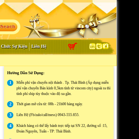
 Chức Sự Kiện
Liên Hệ
Hướng Dẫn Sử Dụng:
1
Miễn phí vận chuyển nội thành . Tp. Thái Bình (Áp dụng miễn
phí vận chuyển Bán kính 0,5km tính từ vincom city) ngoài ra thì
tính phí ship tùy thuộc vào độ xa gần.
2
Thời gian mở cửa từ: 08h - 21h00 hàng ngày.
3
Liên Hệ (Fb/zalo/call/mess) 0943-555.855.
4
Khách hàng có thể lấy bánh trực tiếp tại SN 22, đường số :15,
Đoàn Nguyên, Tuấn - TP: Thái Bình.