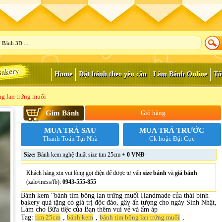
Home
Đặt bánh theo yêu cầu
Làm Bánh Online
Tổ
ng lan trứng muối
Gim Bánh
Giỏ hàng
MUA TRẢ SAU
MUA TRẢ TRƯỚC
Thanh Toán Tại Nhà
Ck hoặc Đặt Cọc
Size:
Bánh kem nghệ thuật size tim 25cm +
0 VNĐ
Khách hàng xin vui lòng gọi điện để được tư vấn
size bánh
và
giá bánh
(zalo/mess/fb):
0943-555-855
Bánh kem "bánh tim bông lan trứng muối Handmade của thái bình
bakery quà tặng có giá trị độc đáo, gây ấn tượng cho ngày Sinh Nhật,
Làm cho Bữa tiệc của Bạn thêm vui vẻ và ấm áp
Tag:
,
,
,
tim 25cm
bánh kem
bánh tim bông lan trứng muối