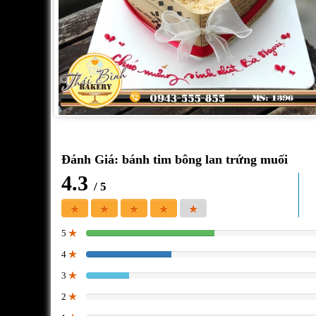
Đánh Giá: bánh tim bông lan trứng muối
4.3
/ 5
5
50%
4
33.333333333333%
3
16.666666666667%
2
0%