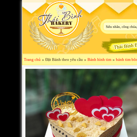
Trang chủ
»
Đặt Bánh theo yêu cầu
»
Bánh hình tim
»
bánh tim bô