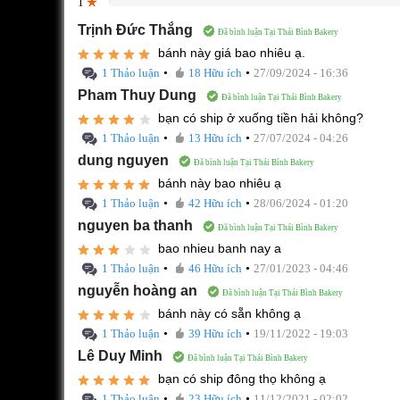
1
0%
Trịnh Đức Thắng
Đã bình luận Tại Thái Bình Bakery
bánh này giá bao nhiêu ạ.
•
•
1 Thảo luận
18 Hữu ích
27/09/2024 - 16:36
Pham Thuy Dung
Đã bình luận Tại Thái Bình Bakery
bạn có ship ở xuống tiền hải không?
•
•
1 Thảo luận
13 Hữu ích
27/07/2024 - 04:26
dung nguyen
Đã bình luận Tại Thái Bình Bakery
bánh này bao nhiêu ạ
•
•
1 Thảo luận
42 Hữu ích
28/06/2024 - 01:20
nguyen ba thanh
Đã bình luận Tại Thái Bình Bakery
bao nhieu banh nay a
•
•
1 Thảo luận
46 Hữu ích
27/01/2023 - 04:46
nguyễn hoàng an
Đã bình luận Tại Thái Bình Bakery
bánh này có sẵn không ạ
•
•
1 Thảo luận
39 Hữu ích
19/11/2022 - 19:03
Lê Duy Minh
Đã bình luận Tại Thái Bình Bakery
bạn có ship đông thọ không ạ
•
•
1 Thảo luận
23 Hữu ích
11/12/2021 - 02:02