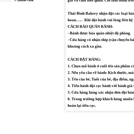
gia và chất bảo quản. Chỉ làm bánh trư
Thái Bình Bakery nhận đặt các loại bánh 
hoan….. . Khi đặt bánh vui lòng liên hệ 
CÁCH BẢO QUẢN BÁNH:
- Bánh được bảo quản nhiệt độ phòng.
- Cửa hàng có nhận ship (vận chuyển bán
khoảng cách xa gần.
CÁCH ĐẶT HÀNG:
1. Chọn mã bánh ở cuối tên sản phẩm 
2. Nếu yêu cầu về bánh: Kích thước, màu 
3. Tên của bé, Tuổi của bé, địa điểm, ng
4. Tiến hành đặt cọc bánh với bánh giá 
5. Cửa hàng hàng xác nhận đơn đặt bán
6. Trong trường hợp khách hàng muốn h
hoàn lại tiền cọc.