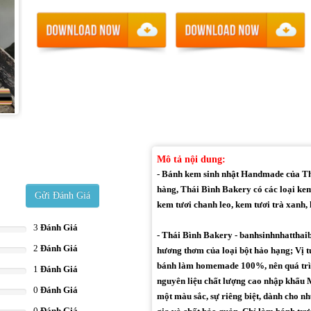
Mô tả nội dung:
- Bánh kem sinh nhật Handmade của Thá
hàng, Thái Bình Bakery có các loại kem
Gửi Đánh Giá
kem tươi chanh leo, kem tươi trà xanh, k
3
Đánh Giá
- Thái Bình Bakery - banhsinhnhatthai
2
Đánh Giá
hương thơm của loại bột hảo hạng; Vị t
bánh làm homemade 100%, nên quá trìn
1
Đánh Giá
nguyên liệu chất lượng cao nhập khẩu M
0
Đánh Giá
một màu sắc, sự riêng biệt, dành cho 
0
Đánh Giá