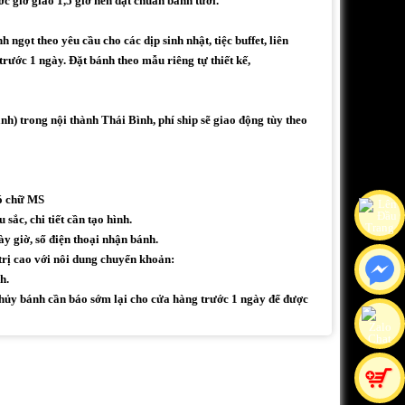
ớc giờ giao 1,5 giờ nên đạt chuẩn bánh tươi.
ngọt theo yêu cầu cho các dịp sinh nhật, tiệc buffet, liên
trước 1 ngày. Đặt bánh theo mẫu riêng tự thiết kế,
h) trong nội thành Thái Bình, phí ship sẽ giao động tùy theo
có chữ MS
sắc, chi tiết cần tạo hình.
ày giờ, số điện thoại nhận bánh.
trị cao với nôi dung chuyển khoản:
h.
ủy bánh cần báo sớm lại cho cửa hàng trước 1 ngày để được