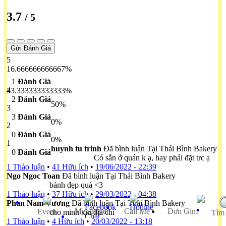
3.7
/ 5
Gửi Đánh Giá
5
16.666666666667%
1
Đánh Giá
4
33.333333333333%
2
Đánh Giá
50%
3
3
Đánh Giá
0%
2
0
Đánh Giá
0%
1
huynh tu trinh
Đã bình luận Tại Thái Bình Bakery
0
Đánh Giá
Có sẵn ở quán k ạ, hay phải đặt trc ạ
1 Thảo luận
•
41 Hữu ích
•
19/06/2022 - 22:39
Ngo Ngoc Toan
Đã bình luận Tại Thái Bình Bakery
bánh đẹp quá <3
1 Thảo luận
•
37 Hữu ích
•
29/03/2022 - 04:38
Phan Nam Vương
Đã bình luận Tại Thái Bình Bakery
Messenger
Call Me
Ðơn Gim
Event
cho minh xin dia chi
Tìm
1 Thảo luận
•
4 Hữu ích
•
20/03/2022 - 13:18