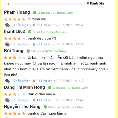
0
Đánh Giá
1
0%
Pham Hoang
Đã bình luận Tại Thái Bình Bakery
ib mình với
•
•
1 Thảo luận
50 Hữu ích
27/05/2025 - 09:32
thanh1602
Đã bình luận Tại Thái Bình Bakery
bánh đẹp quá <3
•
•
1 Thảo luận
22 Hữu ích
04/09/2024 - 23:24
Bùi Trang
Đã bình luận Tại Thái Bình Bakery
Ui bánh xinh lắm. Ăn cốt bánh mềm ngon mà
không ngọt mấy. Chưa lần nào nhà mình ăn hết 1c bánh sinh
nhật như hôm qua. Cảm ơn tiệm bánh Thái bình Bakery nhiều
lắm nhé
•
•
1 Thảo luận
31 Hữu ích
20/07/2022 - 01:17
Dang Thi Minh Hong
Đã bình luận Tại Thái Bình Bakery
Bạn ở đâu vậy ạ
•
•
1 Thảo luận
11 Hữu ích
25/05/2022 - 23:42
Nguyễn Thu Hằng
Đã bình luận Tại Thái Bình Bakery
bánh ở đây ngon lắm ạ