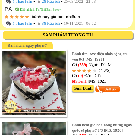
•
•
1 Thảo luận
28 Hữu ích
25/03/2022 - 22:53
P.A
Đã bình luận Tại Thái Bình Bakery
bánh này giá bao nhiêu ạ.
•
•
1 Thảo luận
38 Hữu ích
10/11/2021 - 06:02
SẢN PHẨM TƯƠNG TỰ
Bánh kem ngày phụ nữ
Bánh tim love điện nháy tặng em
yêu 8/3 [MS: 1921]
Có
(559)
Người Đặt Mua
(4.0/5)
Có
(9)
Đánh Giá
[MS:
1921
]
MS Bánh
Gim Bánh
Bánh kem giỏ hoa hồng mừng ngày
quốc tế phụ nữ 8/3 [MS: 1920]