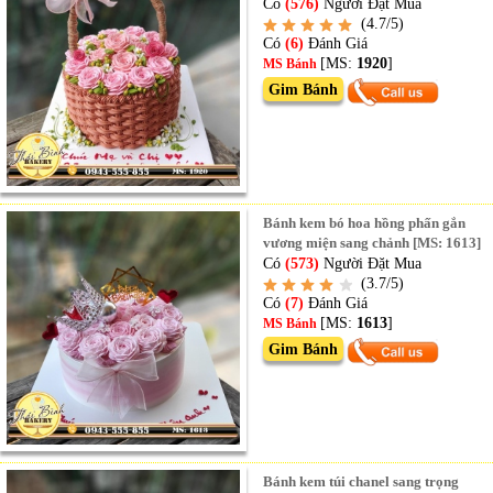
Có
(576)
Người Đặt Mua
(4.7/5)
Có
(6)
Đánh Giá
[MS:
1920
]
MS Bánh
Gim Bánh
Bánh kem bó hoa hồng phấn gắn
vương miện sang chảnh [MS: 1613]
Có
(573)
Người Đặt Mua
(3.7/5)
Có
(7)
Đánh Giá
[MS:
1613
]
MS Bánh
Gim Bánh
Bánh kem túi chanel sang trọng