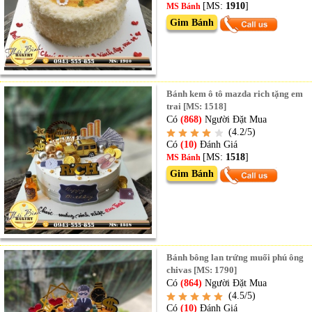
[MS:
1910
]
MS Bánh
Gim Bánh
Bánh kem ô tô mazda rich tặng em
trai [MS: 1518]
Có
(868)
Người Đặt Mua
(4.2/5)
Có
(10)
Đánh Giá
[MS:
1518
]
MS Bánh
Gim Bánh
Bánh bông lan trứng muối phú ông
chivas [MS: 1790]
Có
(864)
Người Đặt Mua
(4.5/5)
Có
(10)
Đánh Giá