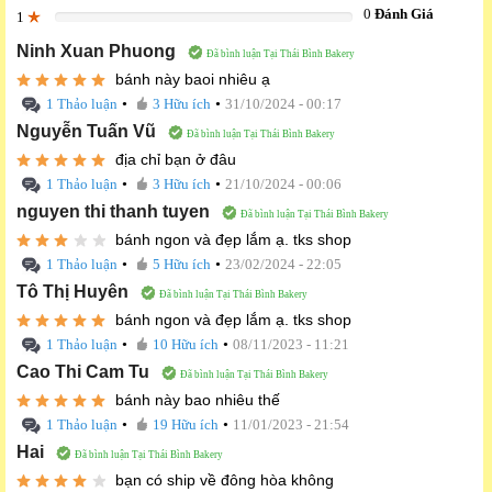
0
Đánh Giá
1
0%
Ninh Xuan Phuong
Đã bình luận Tại Thái Bình Bakery
bánh này baoi nhiêu ạ
•
•
1 Thảo luận
3 Hữu ích
31/10/2024 - 00:17
Nguyễn Tuấn Vũ
Đã bình luận Tại Thái Bình Bakery
địa chỉ bạn ở đâu
•
•
1 Thảo luận
3 Hữu ích
21/10/2024 - 00:06
nguyen thi thanh tuyen
Đã bình luận Tại Thái Bình Bakery
bánh ngon và đẹp lắm ạ. tks shop
•
•
1 Thảo luận
5 Hữu ích
23/02/2024 - 22:05
Tô Thị Huyên
Đã bình luận Tại Thái Bình Bakery
bánh ngon và đẹp lắm ạ. tks shop
•
•
1 Thảo luận
10 Hữu ích
08/11/2023 - 11:21
Cao Thi Cam Tu
Đã bình luận Tại Thái Bình Bakery
bánh này bao nhiêu thế
•
•
1 Thảo luận
19 Hữu ích
11/01/2023 - 21:54
Hai
Đã bình luận Tại Thái Bình Bakery
bạn có ship về đông hòa không