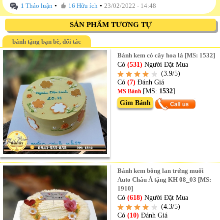
•
•
1 Thảo luận
16 Hữu ích
23/02/2022 - 14:48
SẢN PHẨM TƯƠNG TỰ
bánh tặng bạn bè, đối tác
Bánh kem cỏ cây hoa lá [MS: 1532]
Có
(531)
Người Đặt Mua
(3.9/5)
Có
(7)
Đánh Giá
[MS:
1532
]
MS Bánh
Gim Bánh
Bánh kem bông lan trứng muối
Auto Châu Á tặng KH 08_03 [MS:
1910]
Có
(618)
Người Đặt Mua
(4.3/5)
Có
(10)
Đánh Giá