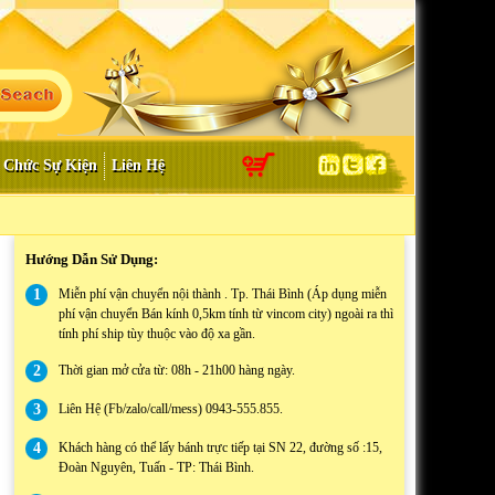
 Chức Sự Kiện
Liên Hệ
Hướng Dẫn Sử Dụng:
1
Miễn phí vận chuyển nội thành . Tp. Thái Bình (Áp dụng miễn
phí vận chuyển Bán kính 0,5km tính từ vincom city) ngoài ra thì
tính phí ship tùy thuộc vào độ xa gần.
2
Thời gian mở cửa từ: 08h - 21h00 hàng ngày.
3
Liên Hệ (Fb/zalo/call/mess) 0943-555.855.
4
Khách hàng có thể lấy bánh trực tiếp tại SN 22, đường số :15,
Đoàn Nguyên, Tuấn - TP: Thái Bình.