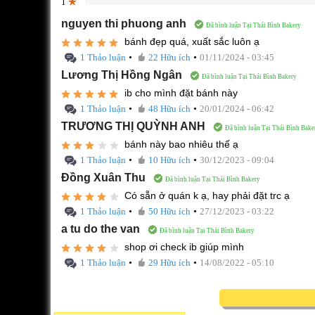
1
0%
nguyen thi phuong anh
Đã bình luận Tại Thái Bình Bakery
bánh đẹp quá, xuất sắc luôn ạ
•
•
1 Thảo luận
22 Hữu ích
01/11/2024 - 03:45
Lương Thị Hồng Ngân
Đã bình luận Tại Thái Bình Bakery
ib cho mình đặt bánh này
•
•
1 Thảo luận
48 Hữu ích
20/01/2024 - 06:42
TRƯƠNG THỊ QUỲNH ANH
Đã bình luận Tại Thái Bình Bake
bánh này bao nhiêu thế ạ
•
•
1 Thảo luận
10 Hữu ích
30/12/2023 - 09:04
Đồng Xuân Thu
Đã bình luận Tại Thái Bình Bakery
Có sẵn ở quán k ạ, hay phải đặt trc ạ
•
•
1 Thảo luận
50 Hữu ích
27/12/2023 - 03:22
a tu do the van
Đã bình luận Tại Thái Bình Bakery
shop ơi check ib giúp mình
•
•
1 Thảo luận
29 Hữu ích
14/08/2022 - 05:10