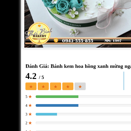
Đánh Giá: Bánh kem hoa hồng xanh mừng ng
4.2
/ 5
5
40%
4
40%
3
20%
2
0%