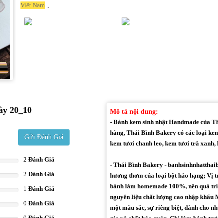
,
Việt Nam
ày 20_10
Mô tả nội dung:
- Bánh kem sinh nhật Handmade của Thá
hàng, Thái Bình Bakery có các loại kem
Gửi Đánh Giá
kem tươi chanh leo, kem tươi trà xanh, k
2
Đánh Giá
- Thái Bình Bakery - banhsinhnhatthai
2
Đánh Giá
hương thơm của loại bột hảo hạng; Vị t
bánh làm homemade 100%, nên quá trìn
1
Đánh Giá
nguyên liệu chất lượng cao nhập khẩu M
0
Đánh Giá
một màu sắc, sự riêng biệt, dành cho 
0
Đánh Giá