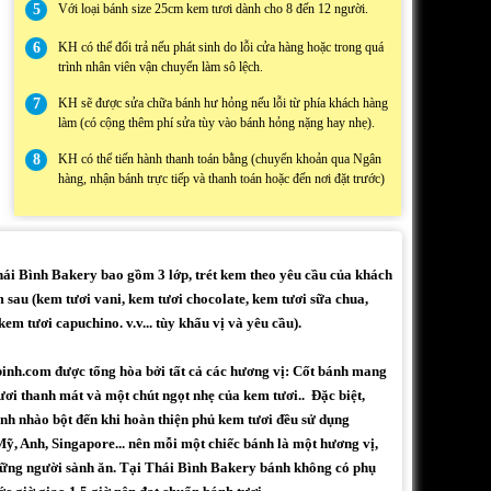
5
Với loại bánh size 25cm kem tươi dành cho 8 đến 12 người.
6
KH có thể đổi trả nếu phát sinh do lỗi cửa hàng hoặc trong quá
trình nhân viên vận chuyển làm sô lệch.
7
KH sẽ được sửa chữa bánh hư hỏng nếu lỗi từ phía khách hàng
làm (có cộng thêm phí sửa tùy vào bánh hỏng nặng hay nhẹ).
8
KH có thể tiến hành thanh toán bằng (chuyển khoản qua Ngân
hàng, nhận bánh trực tiếp và thanh toán hoặc đến nơi đặt trước)
i Bình Bakery bao gồm 3 lớp, trét kem theo yêu cầu của khách
 sau (kem tươi vani, kem tươi chocolate, kem tươi sữa chua,
em tươi capuchino. v.v... tùy khẩu vị và yêu cầu).
binh.com được tổng hòa bởi tất cả các hương vị: Cốt bánh mang
ươi thanh mát và một chút ngọt nhẹ của kem tươi.. Đặc biệt,
h nhào bột đến khi hoàn thiện phủ kem tươi đều sử dụng
ỹ, Anh, Singapore... nên mỗi một chiếc bánh là một hương vị,
những người sành ăn. Tại Thái Bình Bakery bánh không có phụ