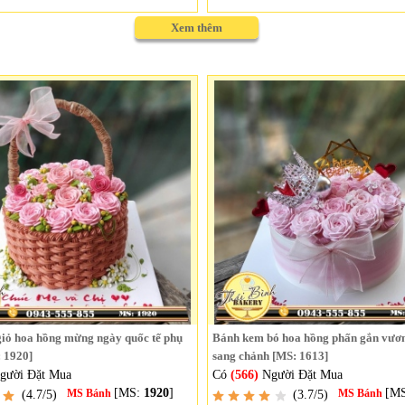
Xem thêm
iỏ hoa hồng mừng ngày quốc tế phụ
Bánh kem bó hoa hồng phấn gắn vươ
: 1920]
sang chảnh [MS: 1613]
gười Đặt Mua
Có
(566)
Người Đặt Mua
[MS:
1920
]
[M
(4.7/5)
MS Bánh
(3.7/5)
MS Bánh