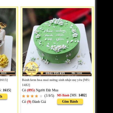
 1615]
Bánh kem hoa mai mừng sinh nhật mẹ yêu [MS:
1482]
S:
1615
]
Có
(895)
Người Đặt Mua
[MS:
1482
]
(3.9/5)
MS Bánh
nh
Gim Bánh
Có
(9)
Đánh Giá