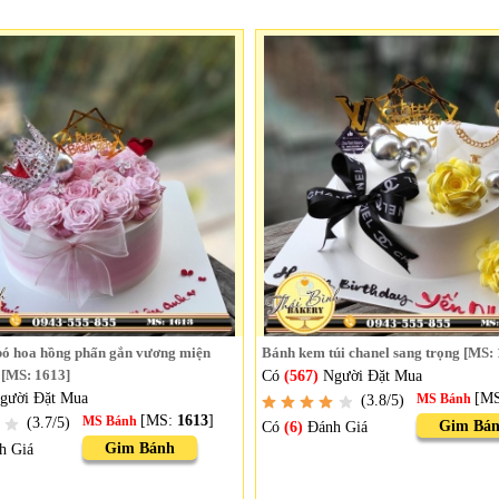
ó hoa hồng phấn gắn vương miện
Bánh kem túi chanel sang trọng [MS:
 [MS: 1613]
Có
(567)
Người Đặt Mua
gười Đặt Mua
[M
(3.8/5)
MS Bánh
[MS:
1613
]
(3.7/5)
MS Bánh
Gim Bá
Có
(6)
Đánh Giá
Gim Bánh
h Giá