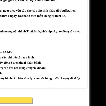
ớc giờ giao 1,5 giờ nên đạt chuẩn bánh tươi.
ngọt theo yêu cầu cho các dịp sinh nhật, tiệc buffet, liên
 trước 1 ngày. Đặt bánh theo mẫu riêng tự thiết kế,
h) trong nội thành Thái Bình, phí ship sẽ giao động tùy theo
có chữ MS
sắc, chi tiết cần tạo hình.
ày giờ, số điện thoại nhận bánh.
trị cao với nôi dung chuyển khoản:
h.
ủy bánh cần báo sớm lại cho cửa hàng trước 1 ngày để được