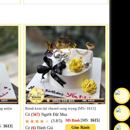
ng miện
Bánh kem túi chanel sang trọng [MS: 1615]
Có
(567)
Người Đặt Mua
[MS:
1615
]
(3.8/5)
MS Bánh
S:
1613
]
Gim Bánh
Có
(6)
Đánh Giá