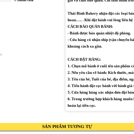
gia và chất bảo quản. Chỉ làm bánh trư
Thái Bình Bakery nhận đặt các loại bánh 
hoan….. . Khi đặt bánh vui lòng liên hệ
CÁCH BẢO QUẢN BÁNH:
- Bánh được bảo quản nhiệt độ phòng.
- Cửa hàng có nhận ship (vận chuyển bán
khoảng cách xa gần.
ry
CÁCH ĐẶT HÀNG:
1. Chọn mã bánh ở cuối tên sản phẩm 
2. Nếu yêu cầu về bánh: Kích thước, màu 
3. Tên của bé, Tuổi của bé, địa điểm, ng
4. Tiến hành đặt cọc bánh với bánh giá 
5. Cửa hàng hàng xác nhận đơn đặt bán
6. Trong trường hợp khách hàng muốn h
hoàn lại tiền cọc.
SẢN PHẨM TƯƠNG TỰ