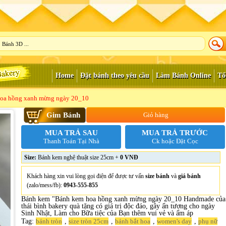
Home
Đặt bánh theo yêu cầu
Làm Bánh Online
Tổ
oa hồng xanh mừng ngày 20_10
Gim Bánh
Giỏ hàng
MUA TRẢ SAU
MUA TRẢ TRƯỚC
Thanh Toán Tại Nhà
Ck hoặc Đặt Cọc
Size:
Bánh kem nghệ thuật size 25cm +
0 VNĐ
Khách hàng xin vui lòng gọi điện để được tư vấn
size bánh
và
giá bánh
(zalo/mess/fb):
0943-555-855
Bánh kem "Bánh kem hoa hồng xanh mừng ngày 20_10 Handmade của
thái bình bakery quà tặng có giá trị độc đáo, gây ấn tượng cho ngày
Sinh Nhật, Làm cho Bữa tiệc của Bạn thêm vui vẻ và ấm áp
Tag:
,
,
,
,
bánh tròn
size tròn 25cm
bánh bắt hoa
women's day
phụ nữ