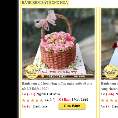
BÁNH KEM BẮT BÔNG HOA
Bánh kem giỏ hoa hồng mừng ngày quốc tế phụ
Bánh kem b
nữ 8/3 [MS: 1920]
sang chảnh
Có
(571)
Người Đặt Mua
Có
(566)
N
[MS:
1920
]
(4.7/5)
MS Bánh
Gim Bánh
Có
(6)
Đánh Giá
Có
(7)
Đán