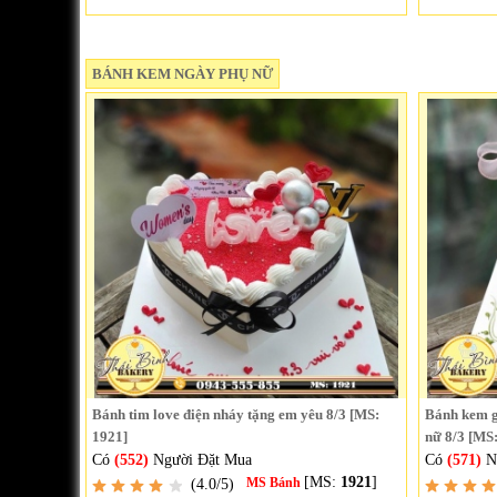
BÁNH KEM NGÀY PHỤ NỮ
Bánh tim love điện nháy tặng em yêu 8/3 [MS:
Bánh kem g
1921]
nữ 8/3 [MS
Có
(552)
Người Đặt Mua
Có
(571)
N
[MS:
1921
]
(4.0/5)
MS Bánh