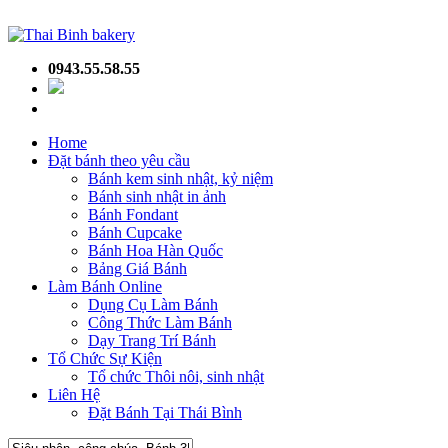
0943.55.58.55
Home
Đặt bánh theo yêu cầu
Bánh kem sinh nhật, kỷ niệm
Bánh sinh nhật in ảnh
Bánh Fondant
Bánh Cupcake
Bánh Hoa Hàn Quốc
Bảng Giá Bánh
Làm Bánh Online
Dụng Cụ Làm Bánh
Công Thức Làm Bánh
Dạy Trang Trí Bánh
Tổ Chức Sự Kiện
Tổ chức Thôi nôi, sinh nhật
Liên Hệ
Đặt Bánh Tại Thái Bình