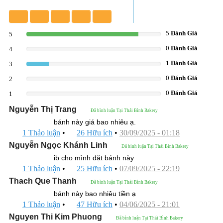
5
Đánh Giá
5
83.333333333333%
0
Đánh Giá
4
0%
1
Đánh Giá
3
16.666666666667%
0
Đánh Giá
2
0%
0
Đánh Giá
1
0%
Nguyễn Thị Trang
Đã bình luận Tại Thái Bình Bakery
bánh này giá bao nhiêu ạ.
1 Thảo luận
•
26 Hữu ích
•
30/09/2025 - 01:18
Nguyễn Ngọc Khánh Linh
Đã bình luận Tại Thái Bình Bakery
ib cho mình đặt bánh này
1 Thảo luận
•
25 Hữu ích
•
07/09/2025 - 22:19
Thach Que Thanh
Đã bình luận Tại Thái Bình Bakery
bánh này bao nhiêu tiền ạ
1 Thảo luận
•
47 Hữu ích
•
04/06/2025 - 21:01
Nguyen Thi Kim Phuong
Đã bình luận Tại Thái Bình Bakery