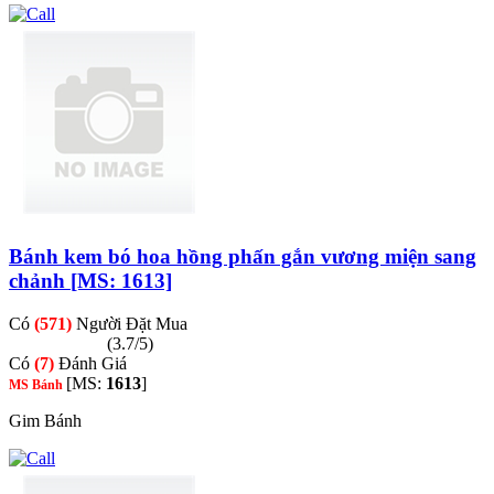
Bánh kem bó hoa hồng phấn gắn vương miện sang
chảnh [MS: 1613]
Có
(571)
Người Đặt Mua
(3.7/5)
Có
(7)
Đánh Giá
[MS:
1613
]
MS Bánh
Gim Bánh