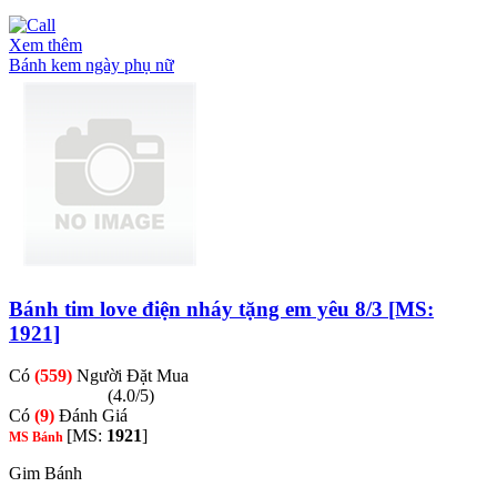
Xem thêm
Bánh kem ngày phụ nữ
Bánh tim love điện nháy tặng em yêu 8/3 [MS:
1921]
Có
(559)
Người Đặt Mua
(4.0/5)
Có
(9)
Đánh Giá
[MS:
1921
]
MS Bánh
Gim Bánh