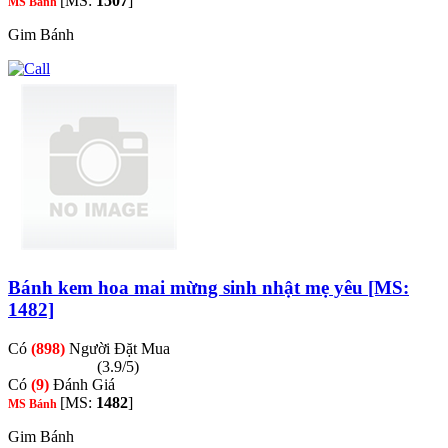
[MS:
1507
]
MS Bánh
Gim Bánh
Bánh kem hoa mai mừng sinh nhật mẹ yêu [MS:
1482]
Có
(898)
Người Đặt Mua
(3.9/5)
Có
(9)
Đánh Giá
[MS:
1482
]
MS Bánh
Gim Bánh