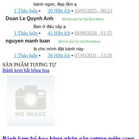
bánh ngon, đẹp lắm ạ
1 Thảo luận
•
20 Hữu ích
•
10/05/2025 - 00:23
Doan Le Quynh Anh
Đã bình luận Tại Thái Bình Bakery
Bạn ở đâu vậy ạ
1 Thảo luận
•
41 Hữu ích
•
08/09/2024 - 01:55
nguyen manh tuan
Đã bình luận Tại Thái Bình Bakery
ib cho mình đặt bánh này
1 Thảo luận
•
36 Hữu ích
•
07/10/2021 - 13:30
SẢN PHẨM TƯƠNG TỰ
Bánh kem bắt bông hoa
Bánh kem bó hoa hồng phấn gắn vương miện sang