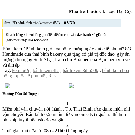
Mua trả trước
Ck hoặc Đặt Cọc
Size:
3D bánh hình tròn kem tươi 650k +
0 VNĐ
Khách hàng xin vui lòng gọi điện để được tư vấn
size bánh
và
giá bánh
(zalo/mess/fb):
0943-555-855
Bánh kem "Bánh kem giỏ hoa hồng mừng ngày quốc tế phụ nữ 8/3
Handmade của thái bình bakery quà tặng có giá trị độc đáo, gây ấn
tượng cho ngày Sinh Nhật, Làm cho Bữa tiệc của Bạn thêm vui vẻ
và ấm áp
Tag:
kem tươi
,
bánh kem 3D
,
bánh kem 3d 650k
,
bánh kem hoa
hồng
,
quốc tế phụ nữ
,
8_3
,
Hướng Dẫn Sử Dụng:
1
Miễn phí vận chuyển nội thành . Tp. Thái Bình (Áp dụng miễn phí
vận chuyển Bán kính 0,5km tính từ vincom city) ngoài ra thì tính
phí ship tùy thuộc vào độ xa gần.
2
Thời gian mở cửa từ: 08h - 21h00 hàng ngày.