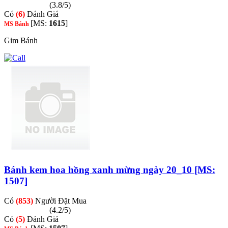
(3.8/5)
Có
(6)
Đánh Giá
[MS:
1615
]
MS Bánh
Gim Bánh
Bánh kem hoa hồng xanh mừng ngày 20_10 [MS:
1507]
Có
(853)
Người Đặt Mua
(4.2/5)
Có
(5)
Đánh Giá