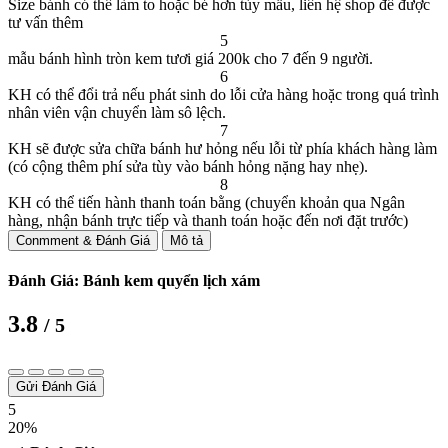
Size bánh có thể làm to hoặc bé hơn tùy mẫu, liên hệ shop để được
tư vấn thêm
5
mẫu bánh hình tròn kem tươi giá 200k cho 7 đến 9 người.
6
KH có thể đổi trả nếu phát sinh do lỗi cửa hàng hoặc trong quá trình
nhân viên vận chuyển làm sô lệch.
7
KH sẽ được sửa chữa bánh hư hỏng nếu lỗi từ phía khách hàng làm
(có cộng thêm phí sửa tùy vào bánh hỏng nặng hay nhẹ).
8
KH có thể tiến hành thanh toán bằng (chuyển khoản qua Ngân
hàng, nhận bánh trực tiếp và thanh toán hoặc đến nơi đặt trước)
Conmment & Đánh Giá
Mô tả
Đánh Giá: Bánh kem quyển lịch xám
3.8
/ 5
Gửi Đánh Giá
5
20%