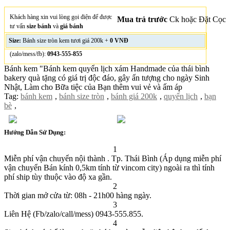
Khách hàng xin vui lòng gọi điện để được
Mua trả trước
Ck hoặc Đặt Cọc
tư vấn
size bánh
và
giá bánh
Size:
Bánh size tròn kem tươi giá 200k +
0 VNĐ
(zalo/mess/fb):
0943-555-855
Bánh kem "Bánh kem quyển lịch xám Handmade của thái bình
bakery quà tặng có giá trị độc đáo, gây ấn tượng cho ngày Sinh
Nhật, Làm cho Bữa tiệc của Bạn thêm vui vẻ và ấm áp
Tag:
bánh kem
,
bánh size tròn
,
bánh giá 200k
,
quyển lịch
,
bạn
bè
,
Hướng Dẫn Sử Dụng:
1
Miễn phí vận chuyển nội thành . Tp. Thái Bình (Áp dụng miễn phí
vận chuyển Bán kính 0,5km tính từ vincom city) ngoài ra thì tính
phí ship tùy thuộc vào độ xa gần.
2
Thời gian mở cửa từ: 08h - 21h00 hàng ngày.
3
Liên Hệ (Fb/zalo/call/mess) 0943-555.855.
4