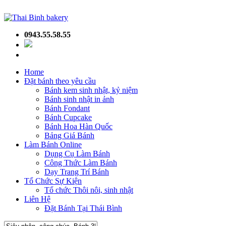
0943.55.58.55
Home
Đặt bánh theo yêu cầu
Bánh kem sinh nhật, kỷ niệm
Bánh sinh nhật in ảnh
Bánh Fondant
Bánh Cupcake
Bánh Hoa Hàn Quốc
Bảng Giá Bánh
Làm Bánh Online
Dụng Cụ Làm Bánh
Công Thức Làm Bánh
Dạy Trang Trí Bánh
Tổ Chức Sự Kiện
Tổ chức Thôi nôi, sinh nhật
Liên Hệ
Đặt Bánh Tại Thái Bình