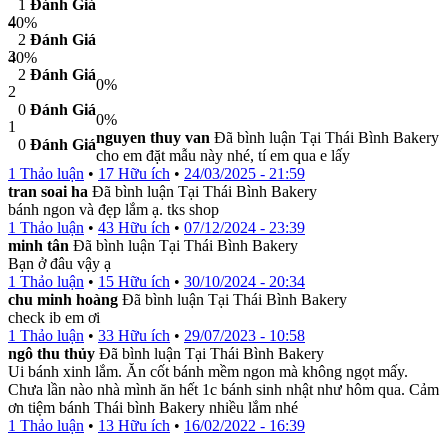
1
Đánh Giá
4
40%
2
Đánh Giá
3
40%
2
Đánh Giá
0%
2
0
Đánh Giá
0%
1
nguyen thuy van
Đã bình luận Tại Thái Bình Bakery
0
Đánh Giá
cho em đặt mẫu này nhé, tí em qua e lấy
1 Thảo luận
•
17 Hữu ích
•
24/03/2025 - 21:59
tran soai ha
Đã bình luận Tại Thái Bình Bakery
bánh ngon và đẹp lắm ạ. tks shop
1 Thảo luận
•
43 Hữu ích
•
07/12/2024 - 23:39
minh tân
Đã bình luận Tại Thái Bình Bakery
Bạn ở đâu vậy ạ
1 Thảo luận
•
15 Hữu ích
•
30/10/2024 - 20:34
chu minh hoàng
Đã bình luận Tại Thái Bình Bakery
check ib em ơi
1 Thảo luận
•
33 Hữu ích
•
29/07/2023 - 10:58
ngô thu thủy
Đã bình luận Tại Thái Bình Bakery
Ui bánh xinh lắm. Ăn cốt bánh mềm ngon mà không ngọt mấy.
Chưa lần nào nhà mình ăn hết 1c bánh sinh nhật như hôm qua. Cảm
ơn tiệm bánh Thái bình Bakery nhiều lắm nhé
1 Thảo luận
•
13 Hữu ích
•
16/02/2022 - 16:39