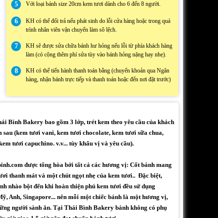
5
Với loại bánh size 20cm kem tươi dành cho 6 đến 8 người.
6
KH có thể đổi trả nếu phát sinh do lỗi cửa hàng hoặc trong quá
trình nhân viên vận chuyển làm sô lệch.
7
KH sẽ được sửa chữa bánh hư hỏng nếu lỗi từ phía khách hàng
làm (có cộng thêm phí sửa tùy vào bánh hỏng nặng hay nhẹ).
8
KH có thể tiến hành thanh toán bằng (chuyển khoản qua Ngân
hàng, nhận bánh trực tiếp và thanh toán hoặc đến nơi đặt trước)
i Bình Bakery bao gồm 3 lớp, trét kem theo yêu cầu của khách
 sau (kem tươi vani, kem tươi chocolate, kem tươi sữa chua,
em tươi capuchino. v.v... tùy khẩu vị và yêu cầu).
binh.com được tổng hòa bởi tất cả các hương vị: Cốt bánh mang
ươi thanh mát và một chút ngọt nhẹ của kem tươi.. Đặc biệt,
h nhào bột đến khi hoàn thiện phủ kem tươi đều sử dụng
ỹ, Anh, Singapore... nên mỗi một chiếc bánh là một hương vị,
những người sành ăn. Tại Thái Bình Bakery bánh không có phụ