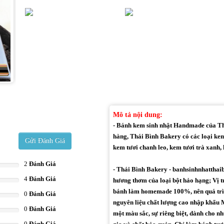
Mô tả nội dung:
- Bánh kem sinh nhật Handmade của Thá
hàng, Thái Bình Bakery có các loại kem
Gửi Đánh Giá
kem tươi chanh leo, kem tươi trà xanh, k
2
Đánh Giá
- Thái Bình Bakery - banhsinhnhatthai
4
Đánh Giá
hương thơm của loại bột hảo hạng; Vị t
bánh làm homemade 100%, nên quá trìn
0
Đánh Giá
nguyên liệu chất lượng cao nhập khẩu M
0
Đánh Giá
một màu sắc, sự riêng biệt, dành cho 
0
Đánh Giá