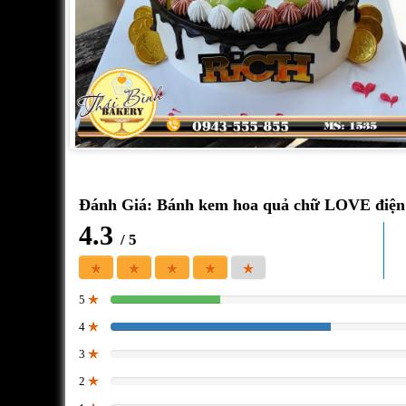
Đánh Giá: Bánh kem hoa quả chữ LOVE điện
4.3
/ 5
5
33.333333333333%
4
66.666666666667%
3
0%
2
0%