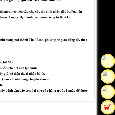
ớc giờ giao 1,5 giờ nên đạt chuẩn bánh tươi.
ngọt theo yêu cầu cho các dịp sinh nhật, tiệc buffet, liên
 trước 1 ngày. Đặt bánh theo mẫu riêng tự thiết kế
h) trong nội thành Thái Bình, phí ship sẽ giao động tùy theo
có chữ MS
sắc, chi tiết cần tạo hình.
ày giờ, số điện thoại nhận bánh.
trị cao với nôi dung chuyển khoản:
h.
ủy bánh cần báo sớm lại cho cửa hàng trước 1 ngày để được