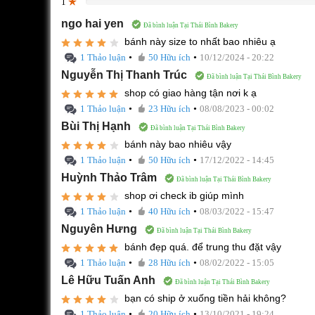
1
0%
ngo hai yen
Đã bình luận Tại Thái Bình Bakery
bánh này size to nhất bao nhiêu ạ
•
•
1 Thảo luận
50 Hữu ích
10/12/2024 - 20:22
Nguyễn Thị Thanh Trúc
Đã bình luận Tại Thái Bình Bakery
shop có giao hàng tận nơi k ạ
•
•
1 Thảo luận
23 Hữu ích
08/08/2023 - 00:02
Bùi Thị Hạnh
Đã bình luận Tại Thái Bình Bakery
bánh này bao nhiêu vậy
•
•
1 Thảo luận
50 Hữu ích
17/12/2022 - 14:45
Huỳnh Thảo Trâm
Đã bình luận Tại Thái Bình Bakery
shop ơi check ib giúp mình
•
•
1 Thảo luận
40 Hữu ích
08/03/2022 - 15:47
Nguyên Hưng
Đã bình luận Tại Thái Bình Bakery
bánh đẹp quá. để trung thu đặt vậy
•
•
1 Thảo luận
28 Hữu ích
08/02/2022 - 15:05
Lê Hữu Tuấn Anh
Đã bình luận Tại Thái Bình Bakery
bạn có ship ở xuống tiền hải không?
•
•
1 Thảo luận
20 Hữu ích
13/10/2021 - 19:24