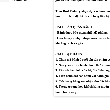
gia và chất bảo quản. Chỉ làm bánh trư
Thái Bình Bakery nhận đặt các loại bánh 
hoan….. . Khi đặt bánh vui lòng liên hệ
CÁCH BẢO QUẢN BÁNH:
- Bánh được bảo quản nhiệt độ phòng.
- Cửa hàng có nhận ship (vận chuyển bán
khoảng cách xa gần.
CÁCH ĐẶT HÀNG:
1. Chọn mã bánh ở cuối tên sản phẩm 
2. Nếu yêu cầu về bánh: Kích thước, màu 
3. Tên của bé, Tuổi của bé, địa điểm, ng
4. Tiến hành đặt cọc bánh với bánh giá 
5. Cửa hàng hàng xác nhận đơn đặt bán
6. Trong trường hợp khách hàng muốn h
hoàn lại tiền cọc.