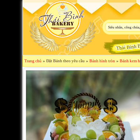
Trang chủ
»
Đặt Bánh theo yêu cầu
»
Bánh hình tròn
»
Bánh kem h