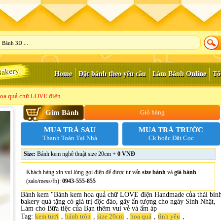
Home
Đặt bánh theo yêu cầu
Làm Bánh Online
Tổ
oa quả chữ LOVE điện
Gim Bánh
Giỏ hàng
MUA TRẢ SAU
MUA TRẢ TRƯỚC
Thanh Toán Tại Nhà
Ck hoặc Đặt Cọc
Size:
Bánh kem nghê thuật size 20cm +
0 VNĐ
Khách hàng xin vui lòng gọi điện để được tư vấn
size bánh
và
giá bánh
(zalo/mess/fb):
0943-555-855
Bánh kem "Bánh kem hoa quả chữ LOVE điện Handmade của thái bìn
bakery quà tặng có giá trị độc đáo, gây ấn tượng cho ngày Sinh Nhật,
Làm cho Bữa tiệc của Bạn thêm vui vẻ và ấm áp
Tag:
,
,
,
,
,
kem tươi
bánh tròn
size 20cm
hoa quả
tình yêu