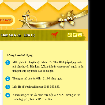
 Chức Sự Kiện
Liên Hệ
Hướng Dẫn Sử Dụng:
1
Miễn phí vận chuyển nội thành . Tp. Thái Bình (Áp dụng miễn
phí vận chuyển Bán kính 0,5km tính từ vincom city) ngoài ra thì
tính phí ship tùy thuộc vào độ xa gần.
2
Thời gian mở cửa từ: 08h - 21h00 hàng ngày.
3
Liên Hệ (Fb/zalo/call/mess) 0943-555.855.
h
4
Khách hàng có thể lấy bánh trực tiếp tại SN 22, đường số :15,
Đoàn Nguyên, Tuấn - TP: Thái Bình.